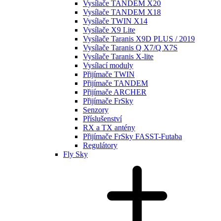
Vysílače TANDEM X20
Vysílače TANDEM X18
Vysílače TWIN X14
Vysílače X9 Lite
Vysílače Taranis X9D PLUS / 2019
Vysílače Taranis Q X7/Q X7S
Vysílače Taranis X-lite
Vysílací moduly
Přijímače TWIN
Přijímače TANDEM
Přijímače ARCHER
Přijímače FrSky
Senzory
Příslušenství
RX a TX antény
Přijímače FrSky FASST-Futaba
Regulátory
Fly Sky