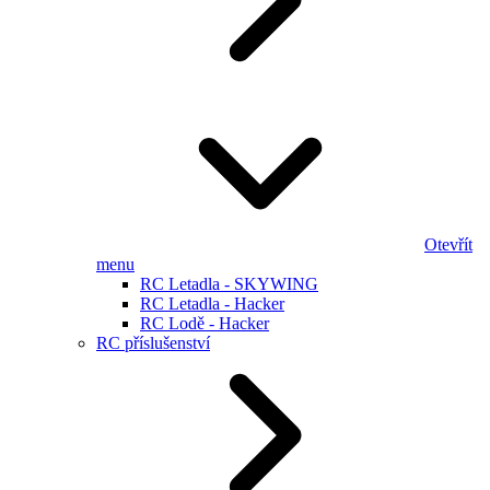
Otevřít
menu
RC Letadla - SKYWING
RC Letadla - Hacker
RC Lodě - Hacker
RC příslušenství