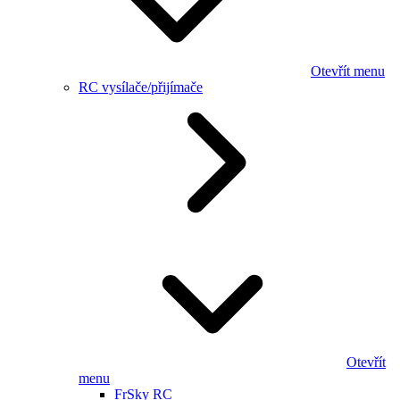
Otevřít menu
RC vysílače/přijímače
Otevřít
menu
FrSky RC