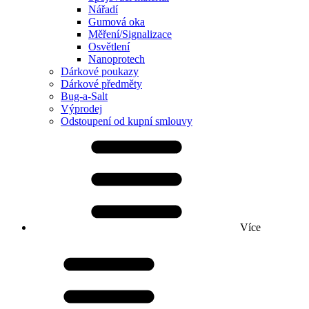
Nářadí
Gumová oka
Měření/Signalizace
Osvětlení
Nanoprotech
Dárkové poukazy
Dárkové předměty
Bug-a-Salt
Výprodej
Odstoupení od kupní smlouvy
Více