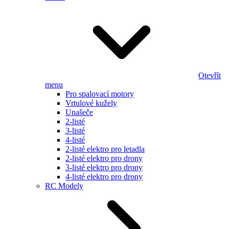
Otevřít
menu
Pro spalovací motory
Vrtulové kužely
Unašeče
2-listé
3-listé
4-listé
2-listé elektro pro letadla
2-listé elektro pro drony
3-listé elektro pro drony
4-listé elektro pro drony
RC Modely