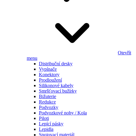
Otevřít
menu
Distribuční desky
Vypínače
Konektory
Prodloužení
Silikonové kabely
Smršťovací bužírky
Bižuterie
Redukce
Podvozky
Podvozkové nohy / Kola
Piloti
Lepící pásky
Lepidla
Spojovací materiál