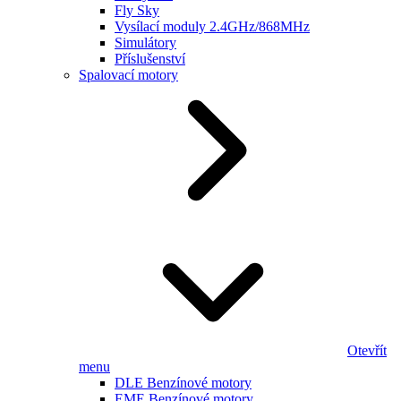
Fly Sky
Vysílací moduly 2.4GHz/868MHz
Simulátory
Příslušenství
Spalovací motory
Otevřít
menu
DLE Benzínové motory
EME Benzínové motory