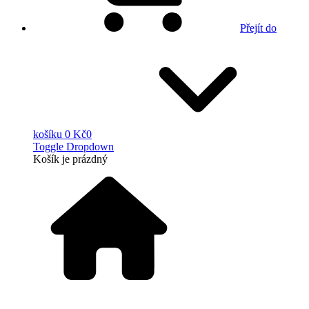
Přejít do
košíku
0 Kč
0
Toggle Dropdown
Košík
je prázdný