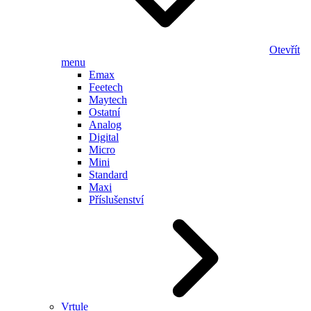
Otevřít
menu
Emax
Feetech
Maytech
Ostatní
Analog
Digital
Micro
Mini
Standard
Maxi
Příslušenství
Vrtule