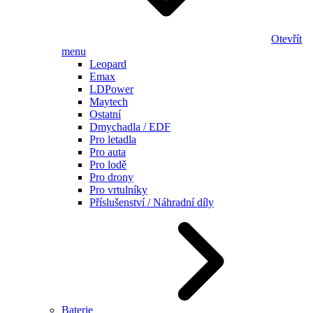
Otevřít
menu
Leopard
Emax
LDPower
Maytech
Ostatní
Dmychadla / EDF
Pro letadla
Pro auta
Pro lodě
Pro drony
Pro vrtulníky
Příslušenství / Náhradní díly
Baterie