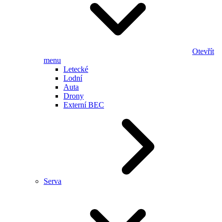
Otevřít
menu
Letecké
Lodní
Auta
Drony
Externí BEC
Serva