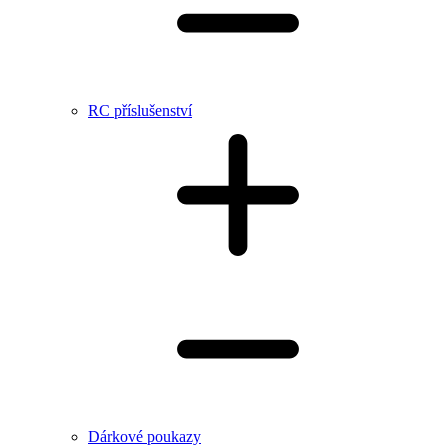
RC příslušenství
Dárkové poukazy