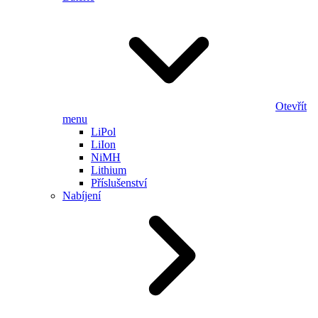
Otevřít
menu
LiPol
LiIon
NiMH
Lithium
Příslušenství
Nabíjení