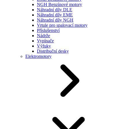
NGH Benzínové motory
Náhradní díly DLE
Náhradní díly EME
Náhradní díly NGH
Vrtule pro spalovací motory
Příslušenství
Nádrže
Vypínače
Výfuky
Distribuční desky
Elektromotory