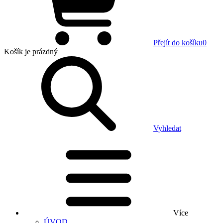
Přejít do košíku
0
Košík
je prázdný
Vyhledat
Více
ÚVOD