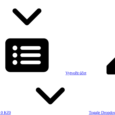
Vytvořit účet
0 Kč
0
Toggle Dropdo