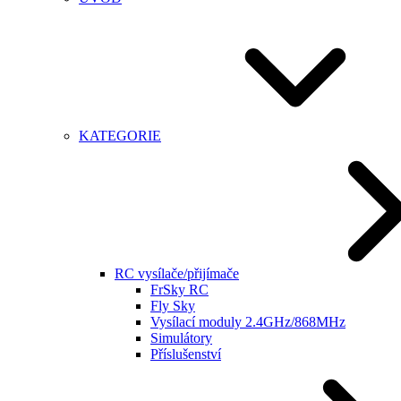
KATEGORIE
RC vysílače/přijímače
FrSky RC
Fly Sky
Vysílací moduly 2.4GHz/868MHz
Simulátory
Příslušenství