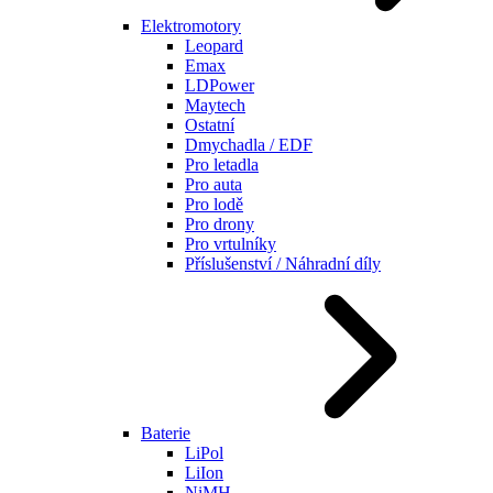
Elektromotory
Leopard
Emax
LDPower
Maytech
Ostatní
Dmychadla / EDF
Pro letadla
Pro auta
Pro lodě
Pro drony
Pro vrtulníky
Příslušenství / Náhradní díly
Baterie
LiPol
LiIon
NiMH