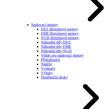
Spalovací motory
DLE Benzínové motory
EME Benzínové motory
NGH Benzínové motory
Náhradní díly DLE
Náhradní díly EME
Náhradní díly NGH
Vrtule pro spalovací motory
Příslušenství
Nádrže
Vypínače
Výfuky
Distribuční desky