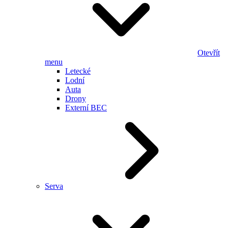
Otevřít
menu
Letecké
Lodní
Auta
Drony
Externí BEC
Serva