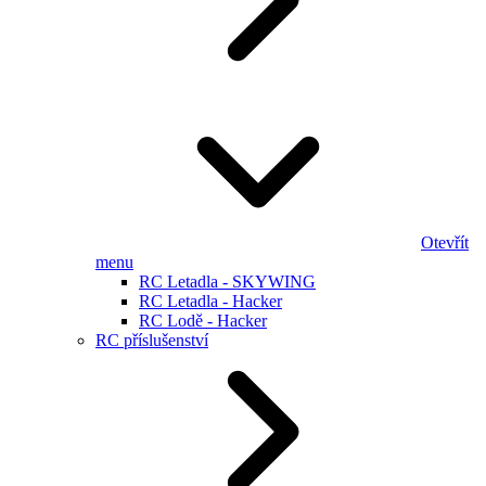
Otevřít
menu
RC Letadla - SKYWING
RC Letadla - Hacker
RC Lodě - Hacker
RC příslušenství