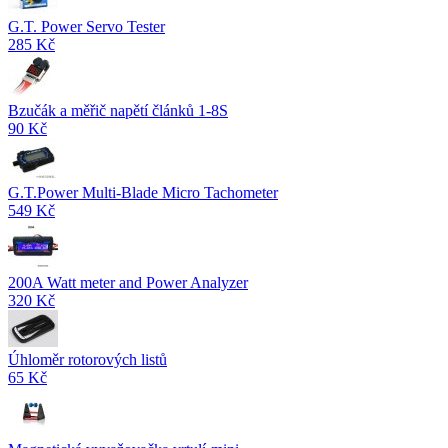
G.T. Power Servo Tester
285 Kč
Bzučák a měřič napětí článků 1-8S
90 Kč
G.T.Power Multi-Blade Micro Tachometer
549 Kč
200A Watt meter and Power Analyzer
320 Kč
Úhloměr rotorových listů
65 Kč