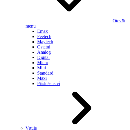
Otevřít
menu
Emax
Feetech
Maytech
Ostatní
Analog
Digital
Micro
Mini
Standard
Maxi
Příslušenství
Vrtule