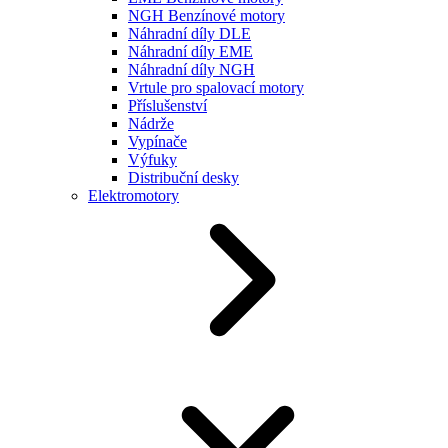
NGH Benzínové motory
Náhradní díly DLE
Náhradní díly EME
Náhradní díly NGH
Vrtule pro spalovací motory
Příslušenství
Nádrže
Vypínače
Výfuky
Distribuční desky
Elektromotory