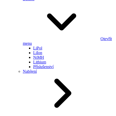
Otevřít
menu
LiPol
LiIon
NiMH
Lithium
Příslušenství
Nabíjení