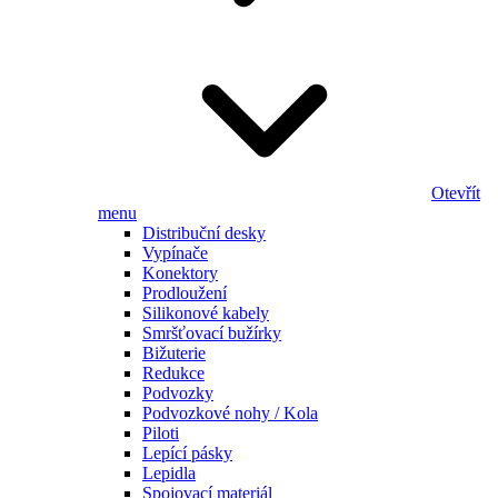
Otevřít
menu
Distribuční desky
Vypínače
Konektory
Prodloužení
Silikonové kabely
Smršťovací bužírky
Bižuterie
Redukce
Podvozky
Podvozkové nohy / Kola
Piloti
Lepící pásky
Lepidla
Spojovací materiál