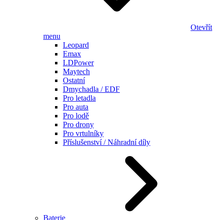
Otevřít
menu
Leopard
Emax
LDPower
Maytech
Ostatní
Dmychadla / EDF
Pro letadla
Pro auta
Pro lodě
Pro drony
Pro vrtulníky
Příslušenství / Náhradní díly
Baterie