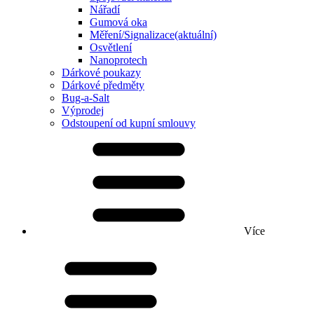
Nářadí
Gumová oka
Měření/Signalizace
(aktuální)
Osvětlení
Nanoprotech
Dárkové poukazy
Dárkové předměty
Bug-a-Salt
Výprodej
Odstoupení od kupní smlouvy
Více