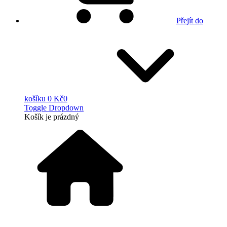
Přejít do
košíku
0 Kč
0
Toggle Dropdown
Košík
je prázdný