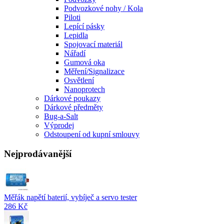
Podvozkové nohy / Kola
Piloti
Lepící pásky
Lepidla
Spojovací materiál
Nářadí
Gumová oka
Měření/Signalizace
Osvětlení
Nanoprotech
Dárkové poukazy
Dárkové předměty
Bug-a-Salt
Výprodej
Odstoupení od kupní smlouvy
Nejprodávanější
Měřák napětí baterií, vybíječ a servo tester
286 Kč