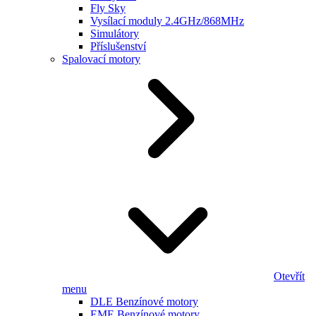
Fly Sky
Vysílací moduly 2.4GHz/868MHz
Simulátory
Příslušenství
Spalovací motory
Otevřít
menu
DLE Benzínové motory
EME Benzínové motory