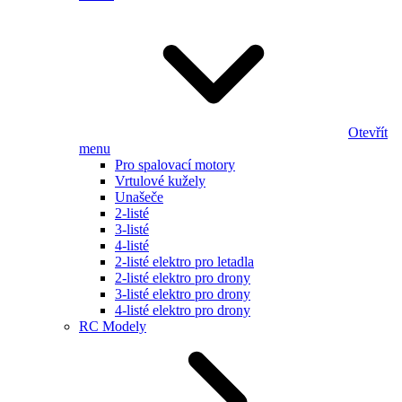
Otevřít
menu
Pro spalovací motory
Vrtulové kužely
Unašeče
2-listé
3-listé
4-listé
2-listé elektro pro letadla
2-listé elektro pro drony
3-listé elektro pro drony
4-listé elektro pro drony
RC Modely