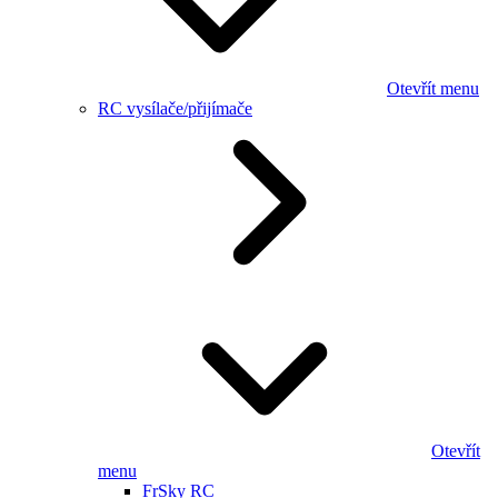
Otevřít menu
RC vysílače/přijímače
Otevřít
menu
FrSky RC