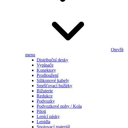
Otevřít
menu
Distribuční desky
Vypínače
Konektory
Prodloužení
Silikonové kabely
Smršťovací bužírky
Bižuterie
Redukce
Podvozky
Podvozkové nohy / Kola
Piloti
Lepící pásky
Lepidla
Spojovací materiál