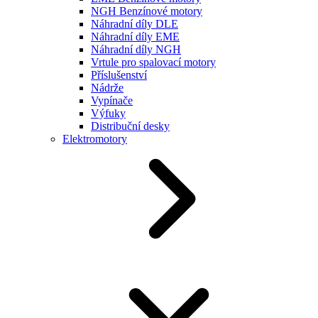
NGH Benzínové motory
Náhradní díly DLE
Náhradní díly EME
Náhradní díly NGH
Vrtule pro spalovací motory
Příslušenství
Nádrže
Vypínače
Výfuky
Distribuční desky
Elektromotory