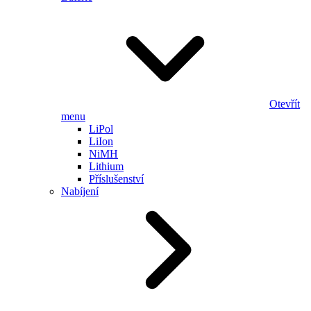
Otevřít
menu
LiPol
LiIon
NiMH
Lithium
Příslušenství
Nabíjení