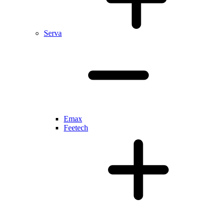
Serva
Emax
Feetech