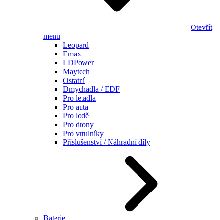
Otevřít
menu
Leopard
Emax
LDPower
Maytech
Ostatní
Dmychadla / EDF
Pro letadla
Pro auta
Pro lodě
Pro drony
Pro vrtulníky
Příslušenství / Náhradní díly
Baterie