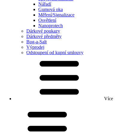
Nářadí
Gumová oka
Měření/Signalizace
Osvětlení
Nanoprotech
Dárkové poukazy
Dárkové předměty
Bug-a-Salt
Výprodej
Odstoupení od kupní smlouvy
Více