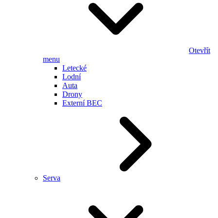
Otevřít
menu
Letecké
Lodní
Auta
Drony
Externí BEC
Serva