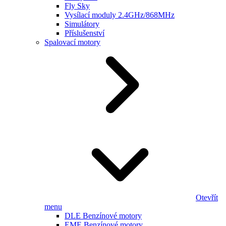
Fly Sky
Vysílací moduly 2.4GHz/868MHz
Simulátory
Příslušenství
Spalovací motory
Otevřít
menu
DLE Benzínové motory
EME Benzínové motory