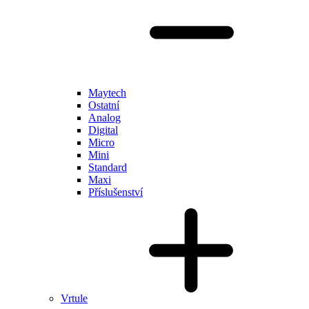
Maytech
Ostatní
Analog
Digital
Micro
Mini
Standard
Maxi
Příslušenství
Vrtule