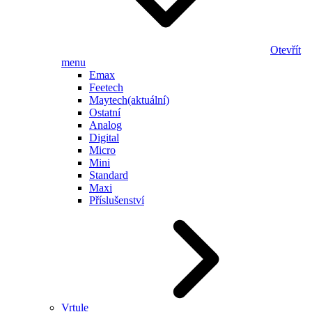
Otevřít
menu
Emax
Feetech
Maytech
(aktuální)
Ostatní
Analog
Digital
Micro
Mini
Standard
Maxi
Příslušenství
Vrtule