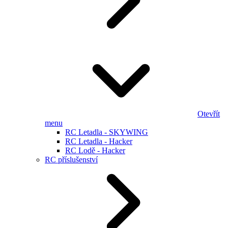
Otevřít
menu
RC Letadla - SKYWING
RC Letadla - Hacker
RC Lodě - Hacker
RC příslušenství