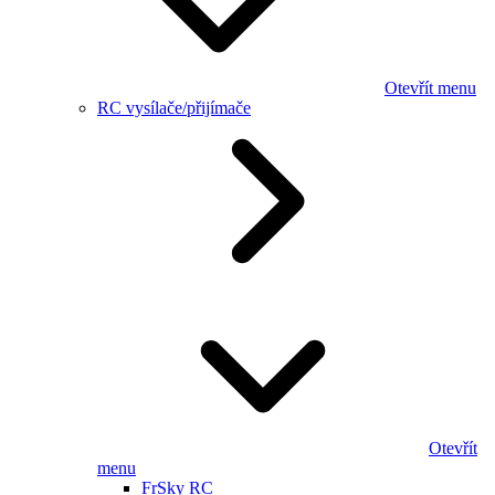
Otevřít menu
RC vysílače/přijímače
Otevřít
menu
FrSky RC