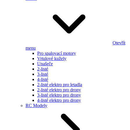
Otevřít
menu
Pro spalovací motory
Vrtulové kužely
Unašeče
2-listé
3-listé
4-listé
2-listé elektro pro letadla
2-listé elektro pro drony
3-listé elektro pro drony
4-listé elektro pro drony
RC Modely