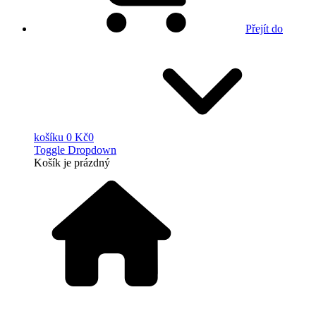
Přejít do
košíku
0 Kč
0
Toggle Dropdown
Košík
je prázdný