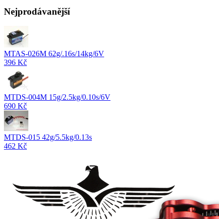
Nejprodávanější
MTAS-026M 62g/.16s/14kg/6V
396 Kč
MTDS-004M 15g/2.5kg/0.10s/6V
690 Kč
MTDS-015 42g/5.5kg/0.13s
462 Kč