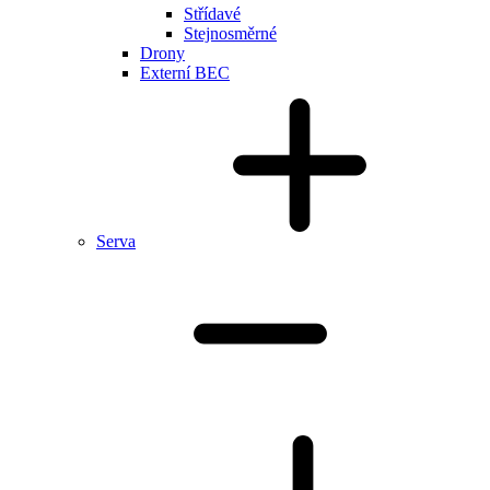
Střídavé
Stejnosměrné
Drony
Externí BEC
Serva