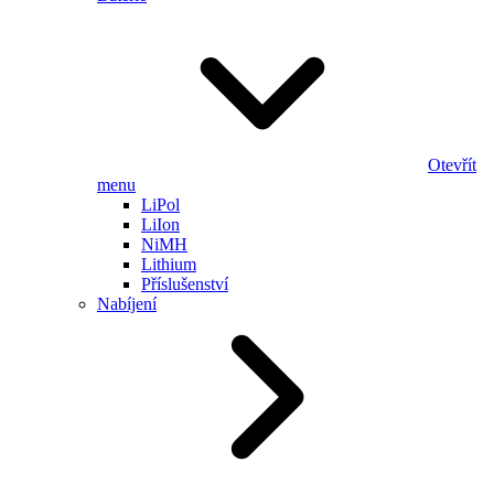
Otevřít
menu
LiPol
LiIon
NiMH
Lithium
Příslušenství
Nabíjení