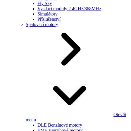
Fly Sky
Vysílací moduly 2.4GHz/868MHz
Simulátory
Příslušenství
Spalovací motory
Otevřít
menu
DLE Benzínové motory
EME Benzínové motory