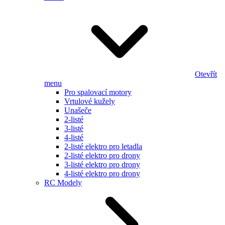
Otevřít
menu
Pro spalovací motory
Vrtulové kužely
Unašeče
2-listé
3-listé
4-listé
2-listé elektro pro letadla
2-listé elektro pro drony
3-listé elektro pro drony
4-listé elektro pro drony
RC Modely