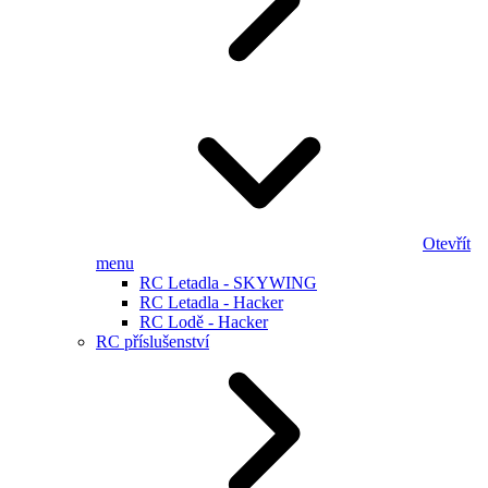
Otevřít
menu
RC Letadla - SKYWING
RC Letadla - Hacker
RC Lodě - Hacker
RC příslušenství