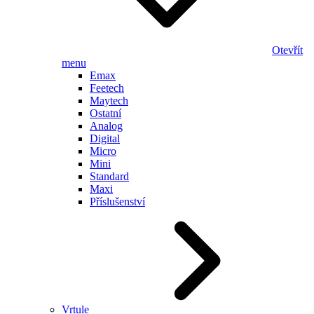
Otevřít
menu
Emax
Feetech
Maytech
Ostatní
Analog
Digital
Micro
Mini
Standard
Maxi
Příslušenství
Vrtule