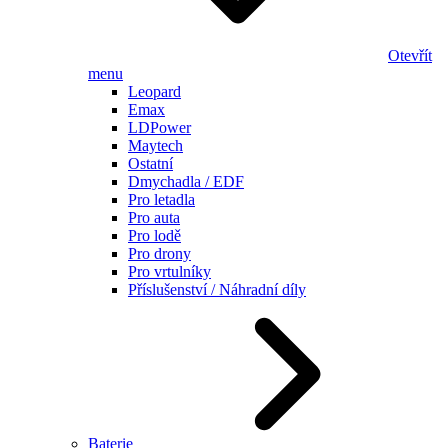
Otevřít
menu
Leopard
Emax
LDPower
Maytech
Ostatní
Dmychadla / EDF
Pro letadla
Pro auta
Pro lodě
Pro drony
Pro vrtulníky
Příslušenství / Náhradní díly
Baterie