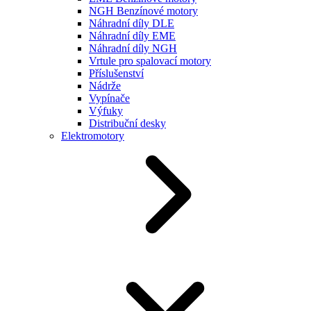
NGH Benzínové motory
Náhradní díly DLE
Náhradní díly EME
Náhradní díly NGH
Vrtule pro spalovací motory
Příslušenství
Nádrže
Vypínače
Výfuky
Distribuční desky
Elektromotory