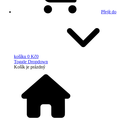
Přejít do
košíku
0 Kč
0
Toggle Dropdown
Košík
je prázdný