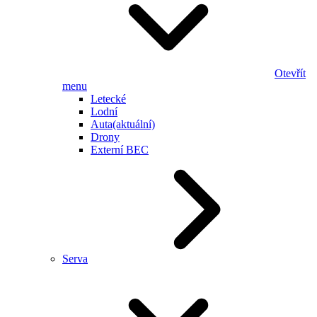
Otevřít
menu
Letecké
Lodní
Auta
(aktuální)
Drony
Externí BEC
Serva