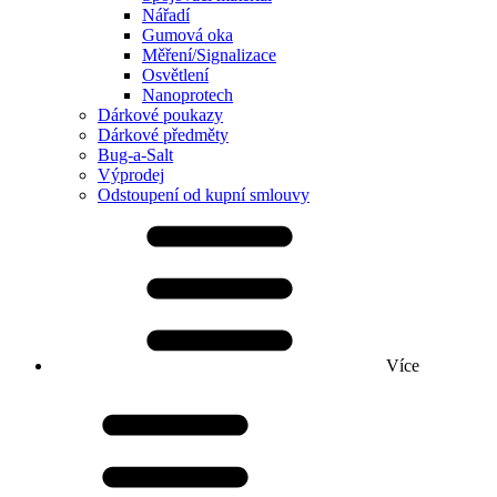
Nářadí
Gumová oka
Měření/Signalizace
Osvětlení
Nanoprotech
Dárkové poukazy
Dárkové předměty
Bug-a-Salt
Výprodej
Odstoupení od kupní smlouvy
Více