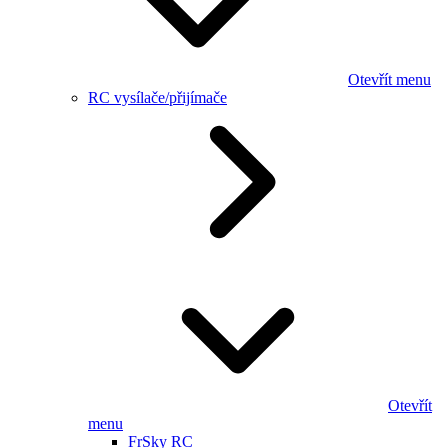
Otevřít menu
RC vysílače/přijímače
Otevřít
menu
FrSky RC