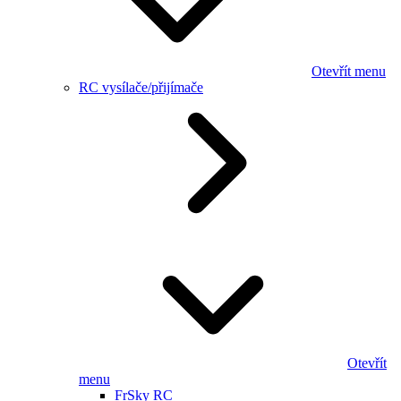
Otevřít menu
RC vysílače/přijímače
Otevřít
menu
FrSky RC