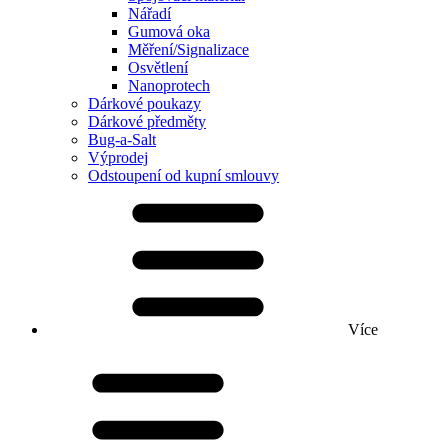
Nářadí
Gumová oka
Měření/Signalizace
Osvětlení
Nanoprotech
Dárkové poukazy
Dárkové předměty
Bug-a-Salt
Výprodej
Odstoupení od kupní smlouvy
Více