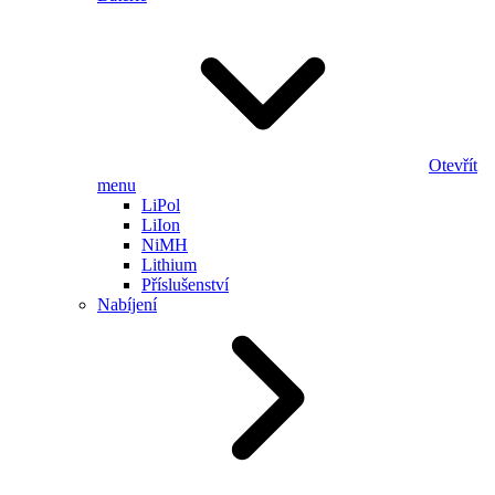
Otevřít
menu
LiPol
LiIon
NiMH
Lithium
Příslušenství
Nabíjení