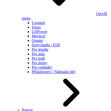
Otevřít
menu
Leopard
Emax
LDPower
Maytech
Ostatní
Dmychadla / EDF
Pro letadla
Pro auta
Pro lodě
Pro drony
Pro vrtulníky
Příslušenství / Náhradní díly
Baterie