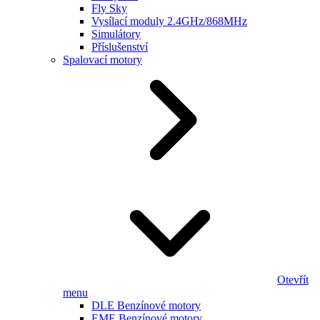
Fly Sky
Vysílací moduly 2.4GHz/868MHz
Simulátory
Příslušenství
Spalovací motory
Otevřít
menu
DLE Benzínové motory
EME Benzínové motory