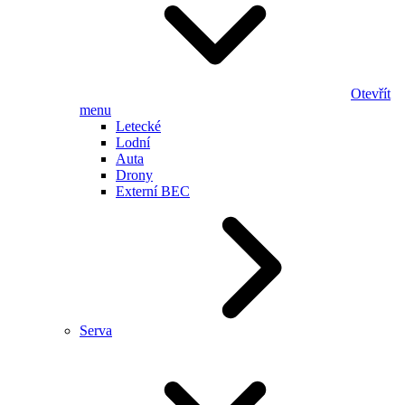
Otevřít
menu
Letecké
Lodní
Auta
Drony
Externí BEC
Serva