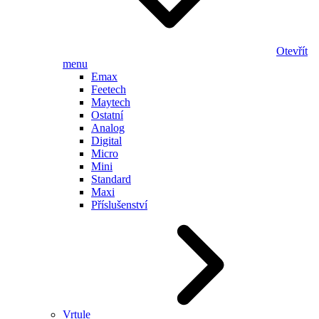
Otevřít
menu
Emax
Feetech
Maytech
Ostatní
Analog
Digital
Micro
Mini
Standard
Maxi
Příslušenství
Vrtule