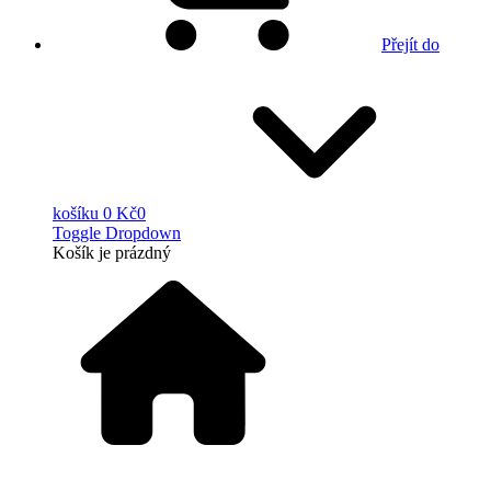
Přejít do
košíku
0 Kč
0
Toggle Dropdown
Košík
je prázdný