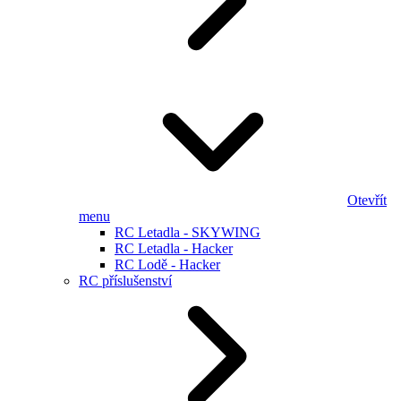
Otevřít
menu
RC Letadla - SKYWING
RC Letadla - Hacker
RC Lodě - Hacker
RC příslušenství