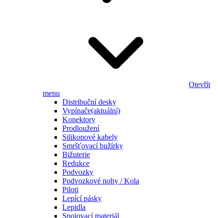
Otevřít
menu
Distribuční desky
Vypínače
(aktuální)
Konektory
Prodloužení
Silikonové kabely
Smršťovací bužírky
Bižuterie
Redukce
Podvozky
Podvozkové nohy / Kola
Piloti
Lepící pásky
Lepidla
Spojovací materiál