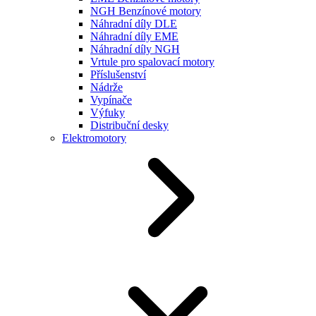
NGH Benzínové motory
Náhradní díly DLE
Náhradní díly EME
Náhradní díly NGH
Vrtule pro spalovací motory
Příslušenství
Nádrže
Vypínače
Výfuky
Distribuční desky
Elektromotory