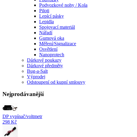
Podvozkové nohy / Kola
Piloti
Lepící pásky
Lepidla
Spojovací materiál
Nářadí
Gumová oka
Měření/Signalizace
Osvětlení
Nanoprotech
Dárkové poukazy
Dárkové předměty
Bug-a-Salt
Výprodej
Odstoupení od kupní smlouvy
Nejprodávanější
DP vypínač/voltmetr
298 Kč