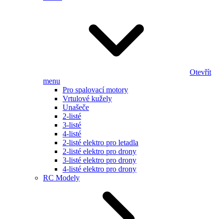
Otevřít
menu
Pro spalovací motory
Vrtulové kužely
Unašeče
2-listé
3-listé
4-listé
2-listé elektro pro letadla
2-listé elektro pro drony
3-listé elektro pro drony
4-listé elektro pro drony
RC Modely