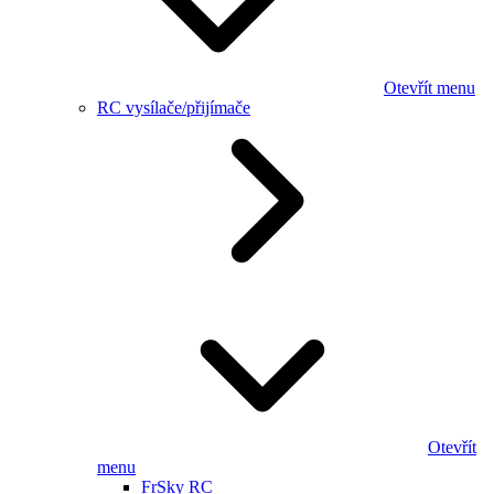
Otevřít menu
RC vysílače/přijímače
Otevřít
menu
FrSky RC