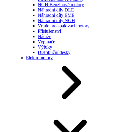
NGH Benzínové motory
Náhradní díly DLE
Náhradní díly EME
Náhradní díly NGH
Vrtule pro spalovací motory
Příslušenství
Nádrže
Vypínače
Výfuky
Distribuční desky
Elektromotory