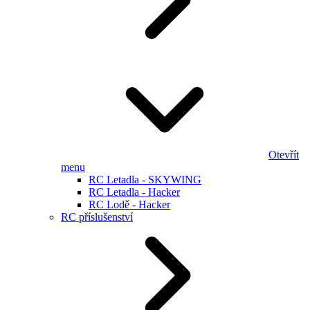
Otevřít
menu
RC Letadla - SKYWING
RC Letadla - Hacker
RC Lodě - Hacker
RC příslušenství