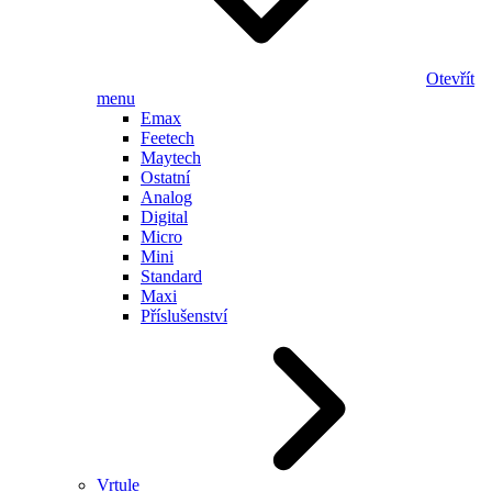
Otevřít
menu
Emax
Feetech
Maytech
Ostatní
Analog
Digital
Micro
Mini
Standard
Maxi
Příslušenství
Vrtule