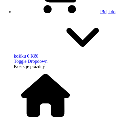
Přejít do
košíku
0 Kč
0
Toggle Dropdown
Košík
je prázdný