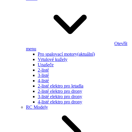
Otevřít
menu
Pro spalovací motory
(aktuální)
Vrtulové kužely
Unašeče
2-listé
3-listé
4-listé
2-listé elektro pro letadla
2-listé elektro pro drony
3-listé elektro pro drony
4-listé elektro pro drony
RC Modely