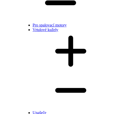
Pro spalovací motory
Vrtulové kužely
Unašeče