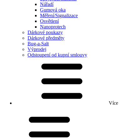
Nářadí
Gumová oka
Měření/Signalizace
Osvětlení
Nanoprotech
Dárkové poukazy
Dárkové předměty
Bug-a-Salt
Výprodej
Odstoupení od kupní smlouvy
Více