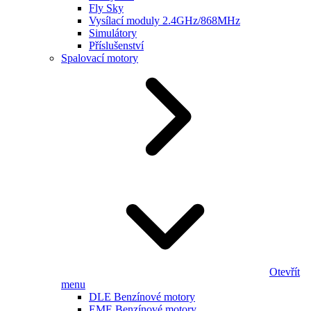
Fly Sky
Vysílací moduly 2.4GHz/868MHz
Simulátory
Příslušenství
Spalovací motory
Otevřít
menu
DLE Benzínové motory
EME Benzínové motory