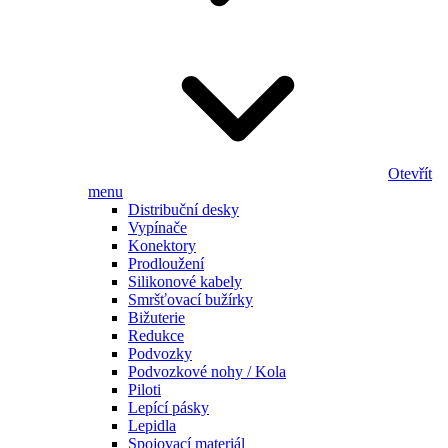
Otevřít
menu
Distribuční desky
Vypínače
Konektory
Prodloužení
Silikonové kabely
Smršťovací bužírky
Bižuterie
Redukce
Podvozky
Podvozkové nohy / Kola
Piloti
Lepící pásky
Lepidla
Spojovací materiál