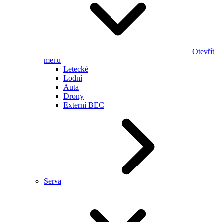
Otevřít
menu
Letecké
Lodní
Auta
Drony
Externí BEC
Serva