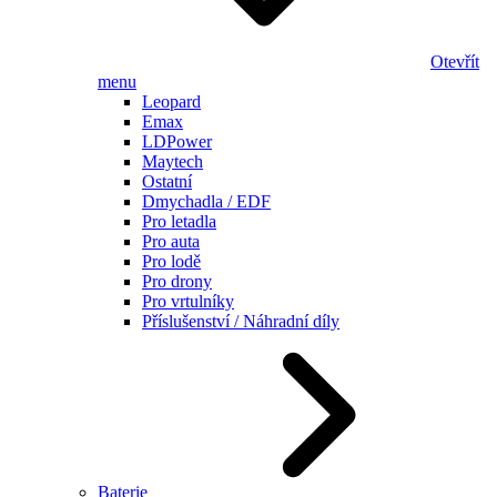
Otevřít
menu
Leopard
Emax
LDPower
Maytech
Ostatní
Dmychadla / EDF
Pro letadla
Pro auta
Pro lodě
Pro drony
Pro vrtulníky
Příslušenství / Náhradní díly
Baterie