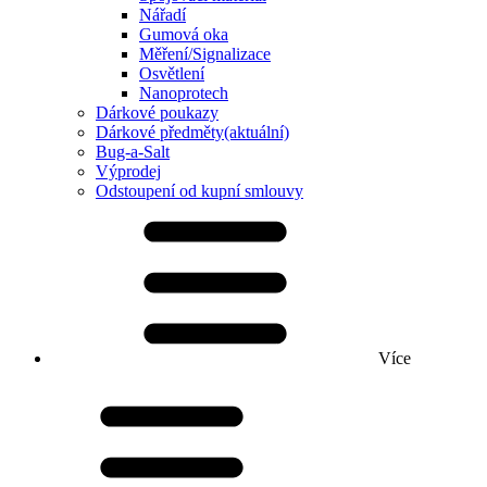
Nářadí
Gumová oka
Měření/Signalizace
Osvětlení
Nanoprotech
Dárkové poukazy
Dárkové předměty
(aktuální)
Bug-a-Salt
Výprodej
Odstoupení od kupní smlouvy
Více