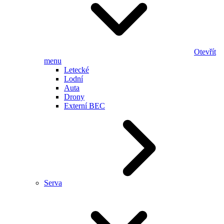
Otevřít
menu
Letecké
Lodní
Auta
Drony
Externí BEC
Serva