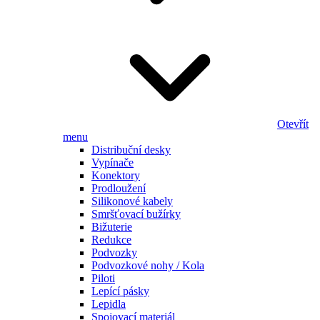
Otevřít
menu
Distribuční desky
Vypínače
Konektory
Prodloužení
Silikonové kabely
Smršťovací bužírky
Bižuterie
Redukce
Podvozky
Podvozkové nohy / Kola
Piloti
Lepící pásky
Lepidla
Spojovací materiál