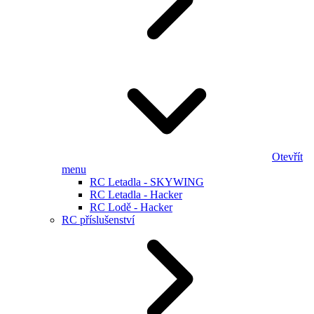
Otevřít
menu
RC Letadla - SKYWING
RC Letadla - Hacker
RC Lodě - Hacker
RC příslušenství