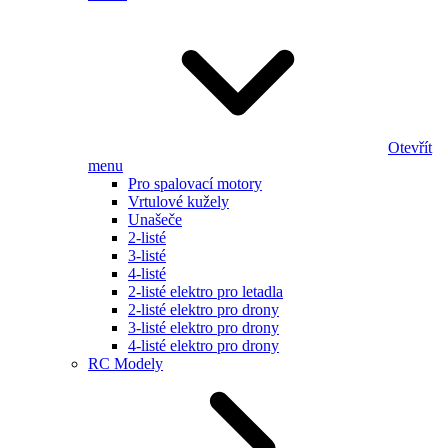
Otevřít
menu
Pro spalovací motory
Vrtulové kužely
Unašeče
2-listé
3-listé
4-listé
2-listé elektro pro letadla
2-listé elektro pro drony
3-listé elektro pro drony
4-listé elektro pro drony
RC Modely