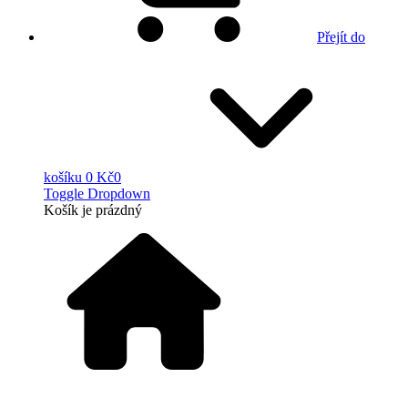
Přejít do
košíku
0 Kč
0
Toggle Dropdown
Košík
je prázdný