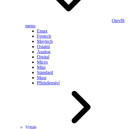
Otevřít
menu
Emax
Feetech
Maytech
Ostatní
Analog
Digital
Micro
Mini
Standard
Maxi
Příslušenství
Vrtule