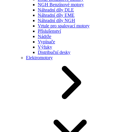
NGH Benzínové motory
Náhradní díly DLE
Náhradní díly EME
Náhradní díly NGH
Vrtule pro spalovací motory
Příslušenství
Nádrže
Vypínače
Výfuky
Distribuční desky
Elektromotory