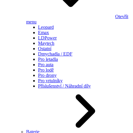
Otevřít
menu
Leopard
Emax
LDPower
Maytech
Ostatní
Dmychadla / EDF
Pro letadla
Pro auta
Pro lodě
Pro drony
Pro vrtulníky
Příslušenství / Náhradní díly
Baterie