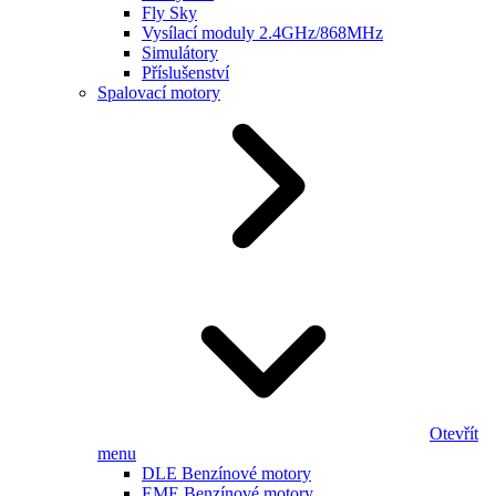
Fly Sky
Vysílací moduly 2.4GHz/868MHz
Simulátory
Příslušenství
Spalovací motory
Otevřít
menu
DLE Benzínové motory
EME Benzínové motory