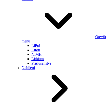
Otevřít
menu
LiPol
LiIon
NiMH
Lithium
Příslušenství
Nabíjení