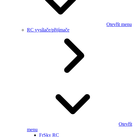
Otevřít menu
RC vysílače/přijímače
Otevřít
menu
FrSky RC