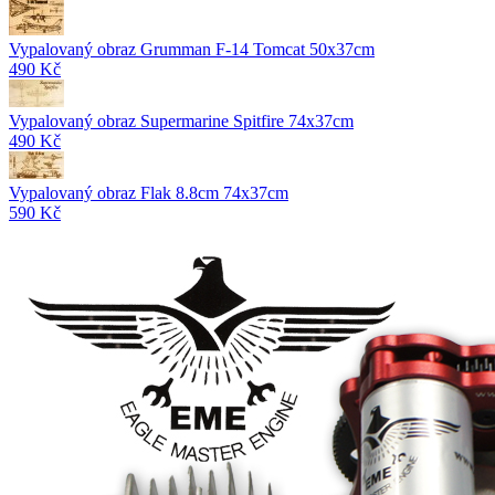
Vypalovaný obraz Grumman F-14 Tomcat 50x37cm
490 Kč
Vypalovaný obraz Supermarine Spitfire 74x37cm
490 Kč
Vypalovaný obraz Flak 8.8cm 74x37cm
590 Kč