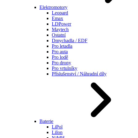
Elektromotory
Leopard
Emax
LDPower
Maytech
Ostatní
Dmychadla / EDF
Pro letadla
Pro auta
Pro lodě
Pro drony
Pro vrtulníky
Příslušenství / Náhradní díly
Baterie
LiPol
LiIon
NiMH