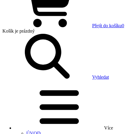
Přejít do košíku
0
Košík
je prázdný
Vyhledat
Více
ÚVOD