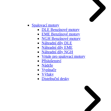
Spalovací motory
DLE Benzínové motory
EME Benzínové motory
NGH Benzínové motory
Náhradní díly DLE
Náhradní díly EME
Náhradní díly NGH
Vrtule pro spalovací motory
Příslušenství
Nádrže
Vypínače
Výfuky
Distribuční desky