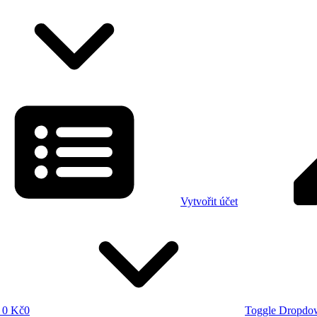
Vytvořit účet
0 Kč
0
Toggle Dropdo