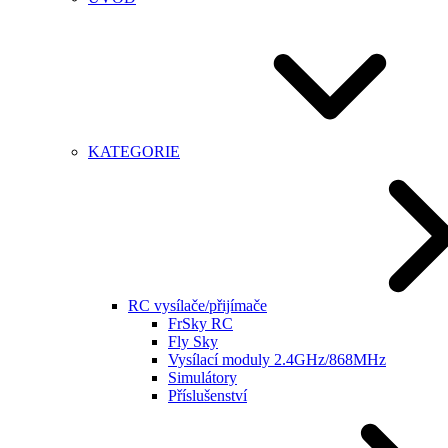
KATEGORIE
RC vysílače/přijímače
FrSky RC
Fly Sky
Vysílací moduly 2.4GHz/868MHz
Simulátory
Příslušenství