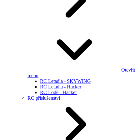
Otevřít
menu
RC Letadla - SKYWING
RC Letadla - Hacker
RC Lodě - Hacker
RC příslušenství