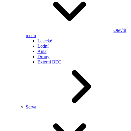
Otevřít
menu
Letecké
Lodní
Auta
Drony
Externí BEC
Serva