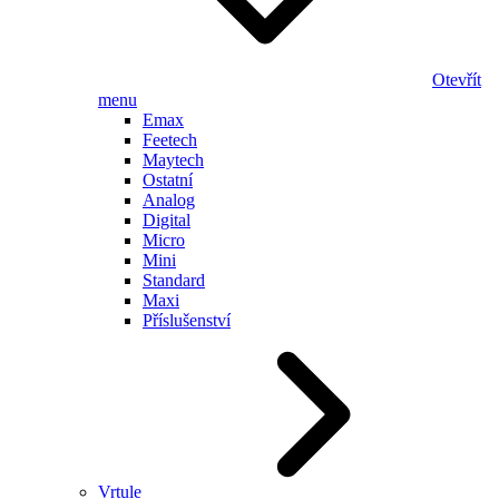
Otevřít
menu
Emax
Feetech
Maytech
Ostatní
Analog
Digital
Micro
Mini
Standard
Maxi
Příslušenství
Vrtule