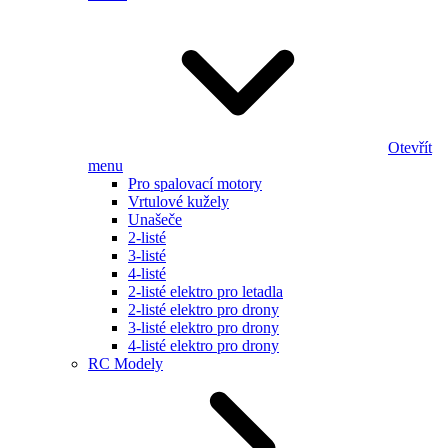
Otevřít
menu
Pro spalovací motory
Vrtulové kužely
Unašeče
2-listé
3-listé
4-listé
2-listé elektro pro letadla
2-listé elektro pro drony
3-listé elektro pro drony
4-listé elektro pro drony
RC Modely