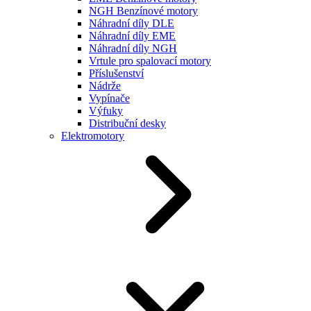
NGH Benzínové motory
Náhradní díly DLE
Náhradní díly EME
Náhradní díly NGH
Vrtule pro spalovací motory
Příslušenství
Nádrže
Vypínače
Výfuky
Distribuční desky
Elektromotory