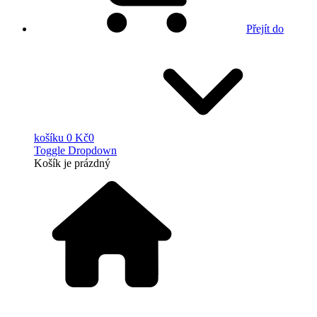
Přejít do
košíku
0 Kč
0
Toggle Dropdown
Košík
je prázdný