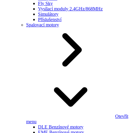
Fly Sky
Vysílací moduly 2.4GHz/868MHz
Simulátory
Příslušenství
Spalovací motory
Otevřít
menu
DLE Benzínové motory
EME Benzínové motory