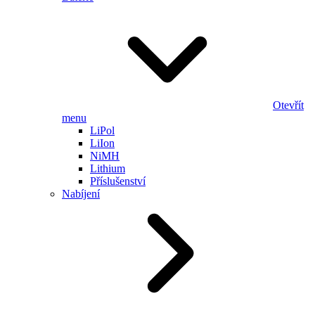
Otevřít
menu
LiPol
LiIon
NiMH
Lithium
Příslušenství
Nabíjení