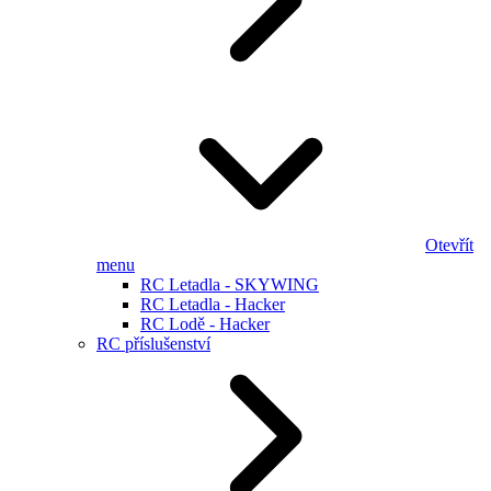
Otevřít
menu
RC Letadla - SKYWING
RC Letadla - Hacker
RC Lodě - Hacker
RC příslušenství