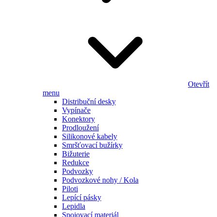
Otevřít
menu
Distribuční desky
Vypínače
Konektory
Prodloužení
Silikonové kabely
Smršťovací bužírky
Bižuterie
Redukce
Podvozky
Podvozkové nohy / Kola
Piloti
Lepící pásky
Lepidla
Spojovací materiál