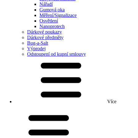
Nářadí
Gumová oka
Měření/Signalizace
Osvětlení
Nanoprotech
Dárkové poukazy
Dárkové předměty
Bug-a-Salt
Výprodej
Odstoupení od kupní smlouvy
Více