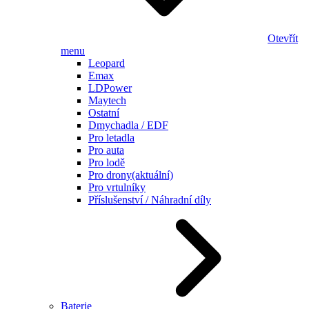
Otevřít
menu
Leopard
Emax
LDPower
Maytech
Ostatní
Dmychadla / EDF
Pro letadla
Pro auta
Pro lodě
Pro drony
(aktuální)
Pro vrtulníky
Příslušenství / Náhradní díly
Baterie