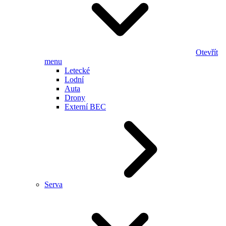
Otevřít
menu
Letecké
Lodní
Auta
Drony
Externí BEC
Serva