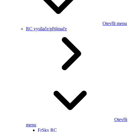
Otevřít menu
RC vysílače/přijímače
Otevřít
menu
FrSky RC