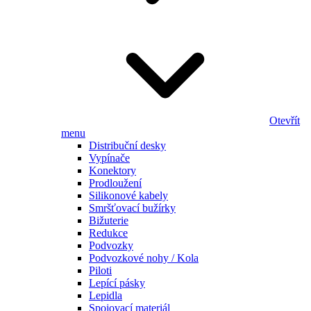
Otevřít
menu
Distribuční desky
Vypínače
Konektory
Prodloužení
Silikonové kabely
Smršťovací bužírky
Bižuterie
Redukce
Podvozky
Podvozkové nohy / Kola
Piloti
Lepící pásky
Lepidla
Spojovací materiál