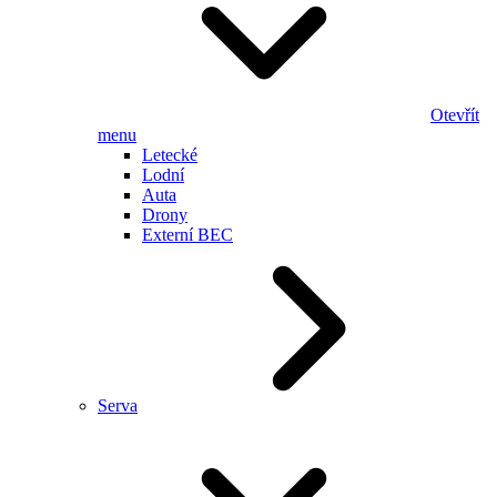
Otevřít
menu
Letecké
Lodní
Auta
Drony
Externí BEC
Serva