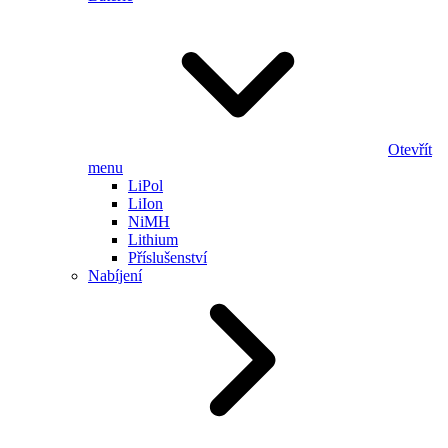
Otevřít
menu
LiPol
LiIon
NiMH
Lithium
Příslušenství
Nabíjení