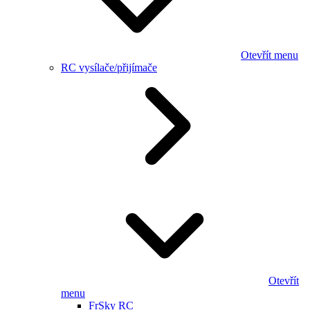
Otevřít menu
RC vysílače/přijímače
Otevřít
menu
FrSky RC