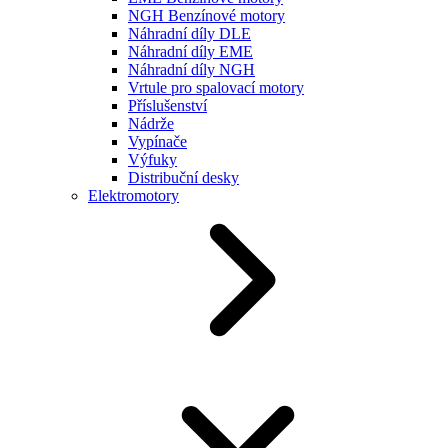
NGH Benzínové motory
Náhradní díly DLE
Náhradní díly EME
Náhradní díly NGH
Vrtule pro spalovací motory
Příslušenství
Nádrže
Vypínače
Výfuky
Distribuční desky
Elektromotory