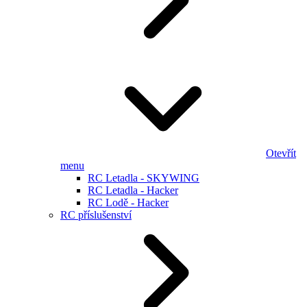
Otevřít
menu
RC Letadla - SKYWING
RC Letadla - Hacker
RC Lodě - Hacker
RC příslušenství