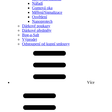
Nářadí
Gumová oka
Měření/Signalizace
Osvětlení
Nanoprotech
Dárkové poukazy
Dárkové předměty
Bug-a-Salt
Výprodej
Odstoupení od kupní smlouvy
Více