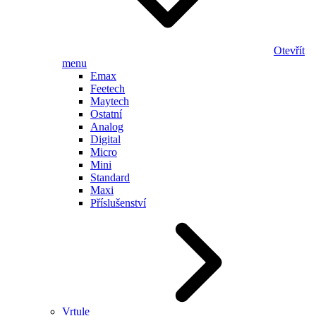
Otevřít
menu
Emax
Feetech
Maytech
Ostatní
Analog
Digital
Micro
Mini
Standard
Maxi
Příslušenství
Vrtule