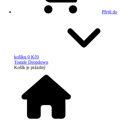
Přejít do
košíku
0 Kč
0
Toggle Dropdown
Košík
je prázdný