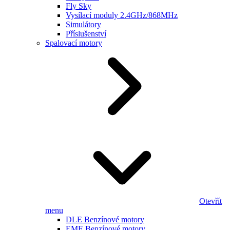
Fly Sky
Vysílací moduly 2.4GHz/868MHz
Simulátory
Příslušenství
Spalovací motory
Otevřít
menu
DLE Benzínové motory
EME Benzínové motory