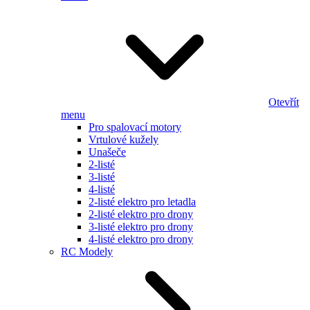
Otevřít
menu
Pro spalovací motory
Vrtulové kužely
Unašeče
2-listé
3-listé
4-listé
2-listé elektro pro letadla
2-listé elektro pro drony
3-listé elektro pro drony
4-listé elektro pro drony
RC Modely