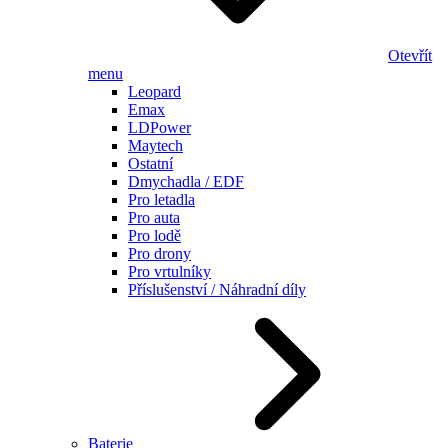
Otevřít
menu
Leopard
Emax
LDPower
Maytech
Ostatní
Dmychadla / EDF
Pro letadla
Pro auta
Pro lodě
Pro drony
Pro vrtulníky
Příslušenství / Náhradní díly
Baterie