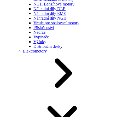
NGH Benzínové motory
Náhradní díly DLE
Náhradní díly EME
Náhradní díly NGH
Vrtule pro spalovací motory
Příslušenství
Nádrže
Vypínače
Výfuky
Distribuční desky
Elektromotory