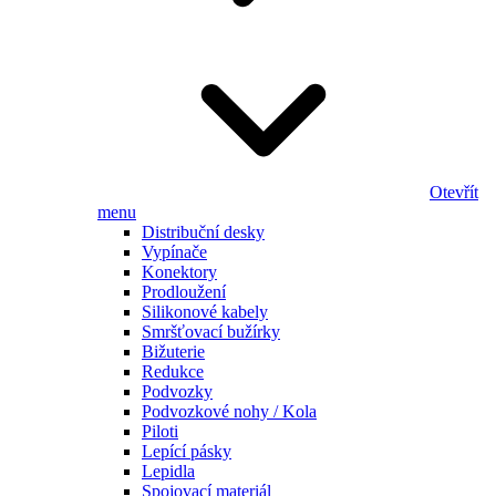
Otevřít
menu
Distribuční desky
Vypínače
Konektory
Prodloužení
Silikonové kabely
Smršťovací bužírky
Bižuterie
Redukce
Podvozky
Podvozkové nohy / Kola
Piloti
Lepící pásky
Lepidla
Spojovací materiál