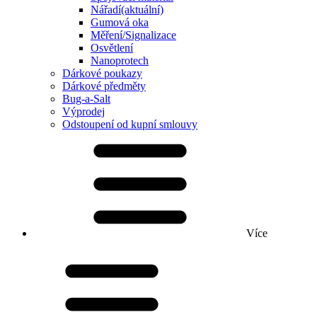
Nářadí
(aktuální)
Gumová oka
Měření/Signalizace
Osvětlení
Nanoprotech
Dárkové poukazy
Dárkové předměty
Bug-a-Salt
Výprodej
Odstoupení od kupní smlouvy
Více