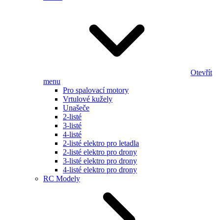
Otevřít
menu
Pro spalovací motory
Vrtulové kužely
Unašeče
2-listé
3-listé
4-listé
2-listé elektro pro letadla
2-listé elektro pro drony
3-listé elektro pro drony
4-listé elektro pro drony
RC Modely