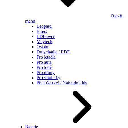
Otevřít
menu
Leopard
Emax
LDPower
Maytech
Ostatní
Dmychadla / EDF
Pro letadla
Pro auta
Pro lodě
Pro drony
Pro vrtulníky
Příslušenství / Náhradní díly
Baterie