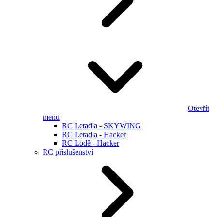
Otevřít
menu
RC Letadla - SKYWING
RC Letadla - Hacker
RC Lodě - Hacker
RC příslušenství