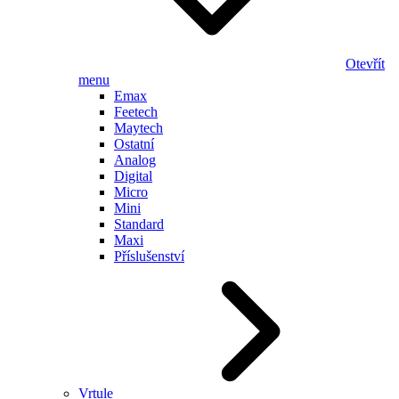
Otevřít
menu
Emax
Feetech
Maytech
Ostatní
Analog
Digital
Micro
Mini
Standard
Maxi
Příslušenství
Vrtule