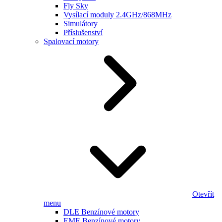
Fly Sky
Vysílací moduly 2.4GHz/868MHz
Simulátory
Příslušenství
Spalovací motory
Otevřít
menu
DLE Benzínové motory
EME Benzínové motory