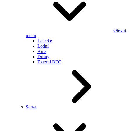
Otevřít
menu
Letecké
Lodní
Auta
Drony
Externí BEC
Serva