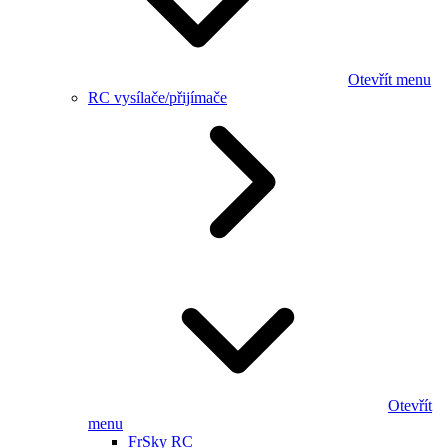
Otevřít menu
RC vysílače/přijímače
Otevřít
menu
FrSky RC