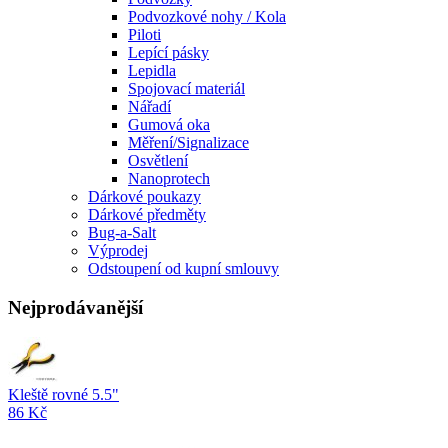
Podvozkové nohy / Kola
Piloti
Lepící pásky
Lepidla
Spojovací materiál
Nářadí
Gumová oka
Měření/Signalizace
Osvětlení
Nanoprotech
Dárkové poukazy
Dárkové předměty
Bug-a-Salt
Výprodej
Odstoupení od kupní smlouvy
Nejprodávanější
Kleště rovné 5.5"
86 Kč