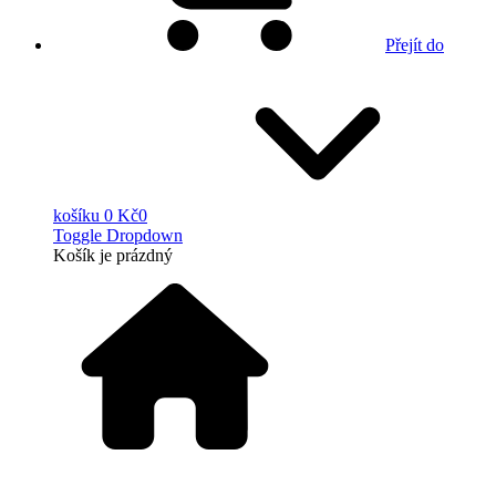
Přejít do
košíku
0 Kč
0
Toggle Dropdown
Košík
je prázdný