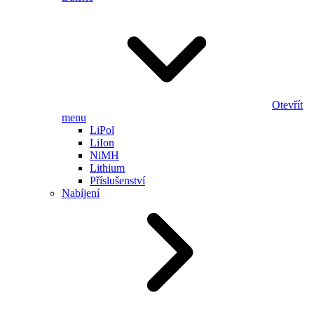
Otevřít
menu
LiPol
LiIon
NiMH
Lithium
Příslušenství
Nabíjení