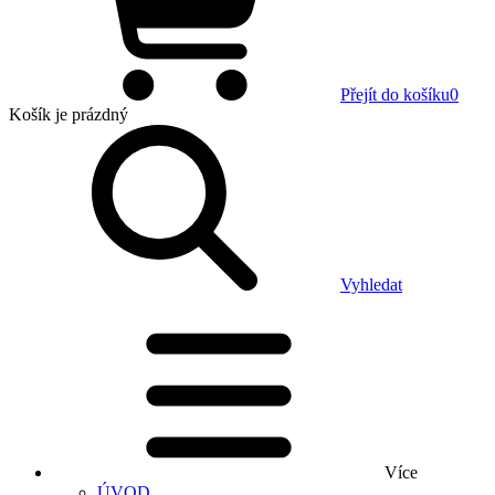
Přejít do košíku
0
Košík
je prázdný
Vyhledat
Více
ÚVOD