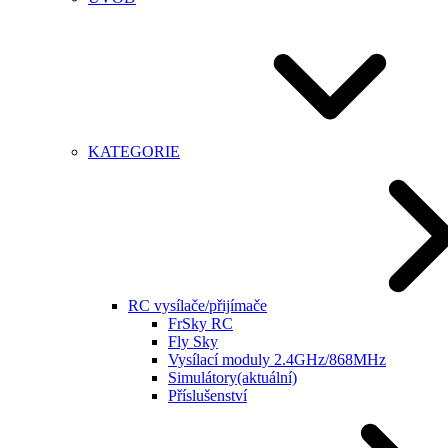
KATEGORIE
RC vysílače/přijímače
FrSky RC
Fly Sky
Vysílací moduly 2.4GHz/868MHz
Simulátory
(aktuální)
Příslušenství