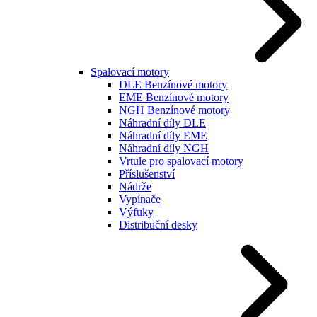
Spalovací motory
DLE Benzínové motory
EME Benzínové motory
NGH Benzínové motory
Náhradní díly DLE
Náhradní díly EME
Náhradní díly NGH
Vrtule pro spalovací motory
Příslušenství
Nádrže
Vypínače
Výfuky
Distribuční desky