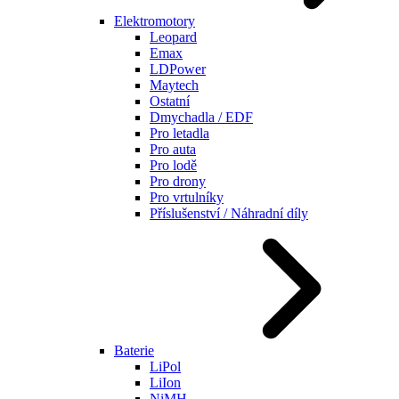
Elektromotory
Leopard
Emax
LDPower
Maytech
Ostatní
Dmychadla / EDF
Pro letadla
Pro auta
Pro lodě
Pro drony
Pro vrtulníky
Příslušenství / Náhradní díly
Baterie
LiPol
LiIon
NiMH