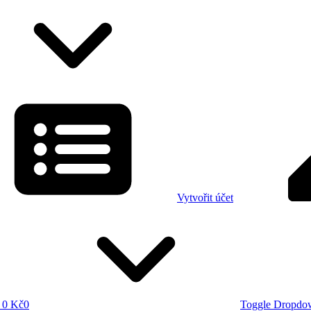
Vytvořit účet
0 Kč
0
Toggle Dropdo