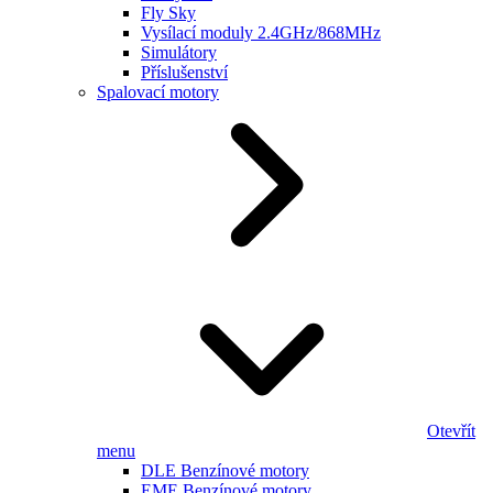
Fly Sky
Vysílací moduly 2.4GHz/868MHz
Simulátory
Příslušenství
Spalovací motory
Otevřít
menu
DLE Benzínové motory
EME Benzínové motory