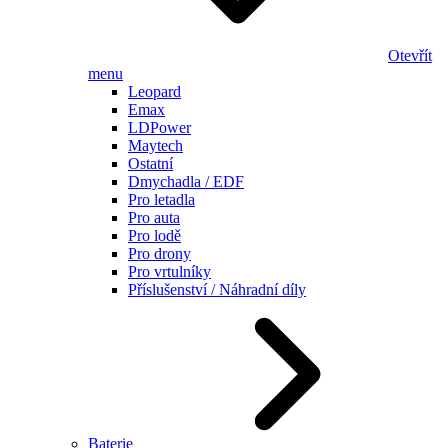
Otevřít
menu
Leopard
Emax
LDPower
Maytech
Ostatní
Dmychadla / EDF
Pro letadla
Pro auta
Pro lodě
Pro drony
Pro vrtulníky
Příslušenství / Náhradní díly
Baterie