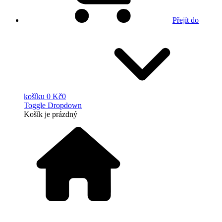
Přejít do
košíku
0 Kč
0
Toggle Dropdown
Košík
je prázdný