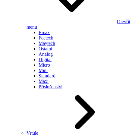
Otevřít
menu
Emax
Feetech
Maytech
Ostatní
Analog
Digital
Micro
Mini
Standard
Maxi
Příslušenství
Vrtule