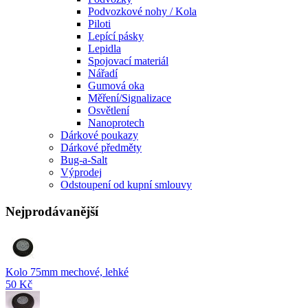
Podvozkové nohy / Kola
Piloti
Lepící pásky
Lepidla
Spojovací materiál
Nářadí
Gumová oka
Měření/Signalizace
Osvětlení
Nanoprotech
Dárkové poukazy
Dárkové předměty
Bug-a-Salt
Výprodej
Odstoupení od kupní smlouvy
Nejprodávanější
Kolo 75mm mechové, lehké
50 Kč