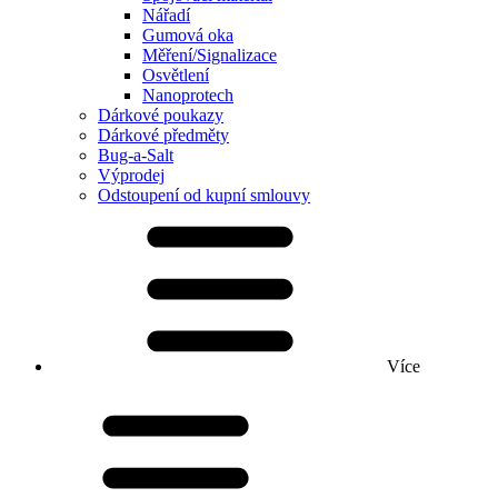
Nářadí
Gumová oka
Měření/Signalizace
Osvětlení
Nanoprotech
Dárkové poukazy
Dárkové předměty
Bug-a-Salt
Výprodej
Odstoupení od kupní smlouvy
Více