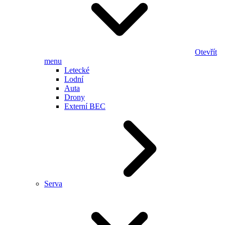
Otevřít
menu
Letecké
Lodní
Auta
Drony
Externí BEC
Serva