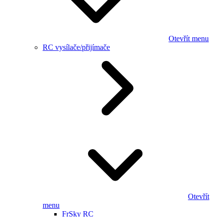
Otevřít menu
RC vysílače/přijímače
Otevřít
menu
FrSky RC