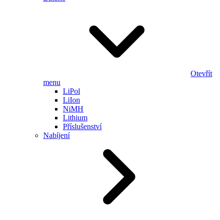
Otevřít
menu
LiPol
LiIon
NiMH
Lithium
Příslušenství
Nabíjení