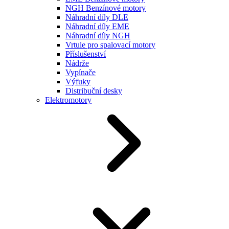
NGH Benzínové motory
Náhradní díly DLE
Náhradní díly EME
Náhradní díly NGH
Vrtule pro spalovací motory
Příslušenství
Nádrže
Vypínače
Výfuky
Distribuční desky
Elektromotory