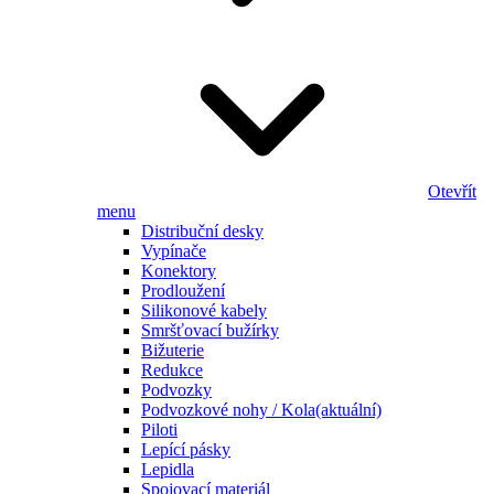
Otevřít
menu
Distribuční desky
Vypínače
Konektory
Prodloužení
Silikonové kabely
Smršťovací bužírky
Bižuterie
Redukce
Podvozky
Podvozkové nohy / Kola
(aktuální)
Piloti
Lepící pásky
Lepidla
Spojovací materiál