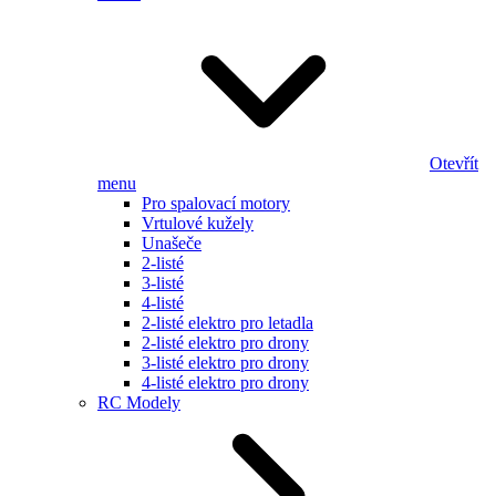
Otevřít
menu
Pro spalovací motory
Vrtulové kužely
Unašeče
2-listé
3-listé
4-listé
2-listé elektro pro letadla
2-listé elektro pro drony
3-listé elektro pro drony
4-listé elektro pro drony
RC Modely