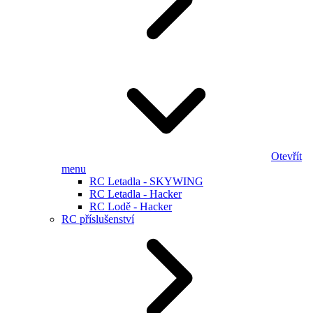
Otevřít
menu
RC Letadla - SKYWING
RC Letadla - Hacker
RC Lodě - Hacker
RC příslušenství