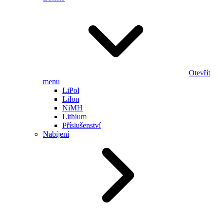
Otevřít
menu
LiPol
LiIon
NiMH
Lithium
Příslušenství
Nabíjení