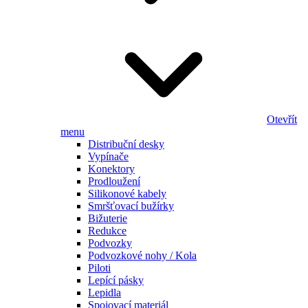
Otevřít
menu
Distribuční desky
Vypínače
Konektory
Prodloužení
Silikonové kabely
Smršťovací bužírky
Bižuterie
Redukce
Podvozky
Podvozkové nohy / Kola
Piloti
Lepící pásky
Lepidla
Spojovací materiál