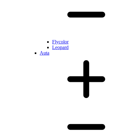
Flycolor
Leopard
Auta