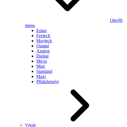
Otevřít
menu
Emax
Feetech
Maytech
Ostatní
Analog
Digital
Micro
Mini
Standard
Maxi
Příslušenství
Vrtule