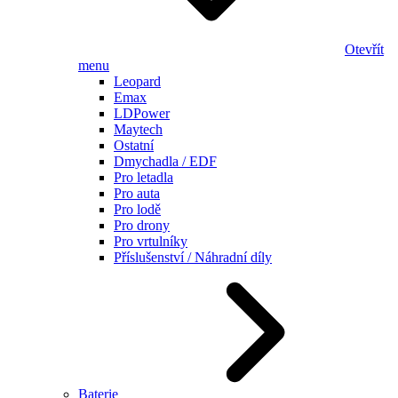
Otevřít
menu
Leopard
Emax
LDPower
Maytech
Ostatní
Dmychadla / EDF
Pro letadla
Pro auta
Pro lodě
Pro drony
Pro vrtulníky
Příslušenství / Náhradní díly
Baterie