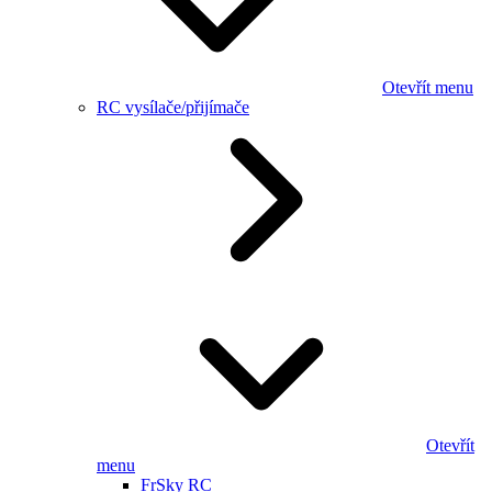
Otevřít menu
RC vysílače/přijímače
Otevřít
menu
FrSky RC