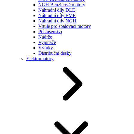
NGH Benzínové motory
Náhradní díly DLE
Náhradní díly EME
Náhradní díly NGH
Vrtule pro spalovací motory
Příslušenství
Nádrže
Vypínače
Výfuky
Distribuční desky
Elektromotory