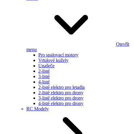
Otevřít
menu
Pro spalovací motory
Vrtulové kužely
Unašeče
2-listé
3-listé
4-listé
2-listé elektro pro letadla
2-listé elektro pro drony
3-listé elektro pro drony
4-listé elektro pro drony
RC Modely