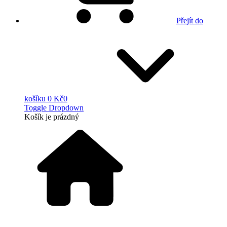
Přejít do
košíku
0 Kč
0
Toggle Dropdown
Košík
je prázdný