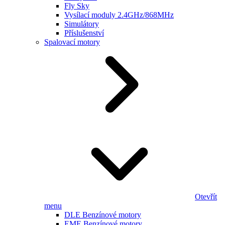
Fly Sky
Vysílací moduly 2.4GHz/868MHz
Simulátory
Příslušenství
Spalovací motory
Otevřít
menu
DLE Benzínové motory
EME Benzínové motory