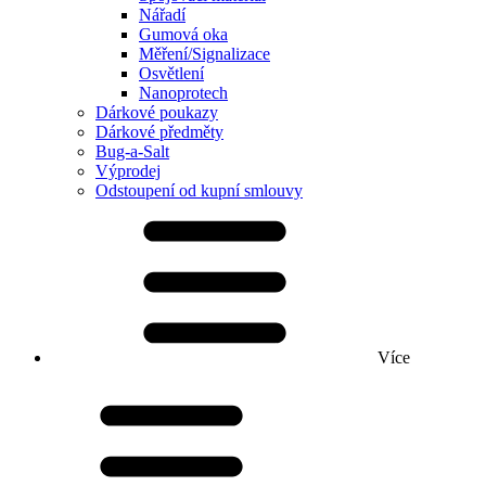
Nářadí
Gumová oka
Měření/Signalizace
Osvětlení
Nanoprotech
Dárkové poukazy
Dárkové předměty
Bug-a-Salt
Výprodej
Odstoupení od kupní smlouvy
Více