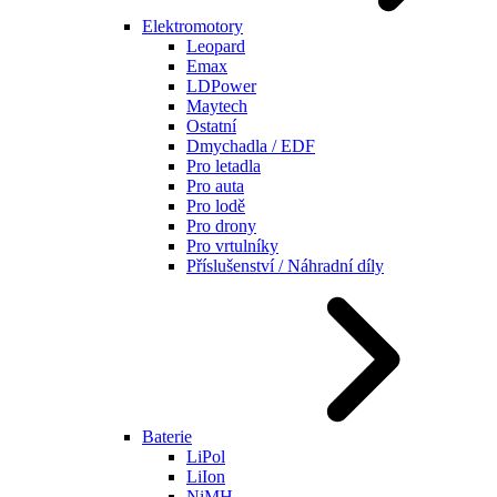
Elektromotory
Leopard
Emax
LDPower
Maytech
Ostatní
Dmychadla / EDF
Pro letadla
Pro auta
Pro lodě
Pro drony
Pro vrtulníky
Příslušenství / Náhradní díly
Baterie
LiPol
LiIon
NiMH