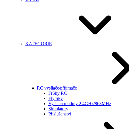
KATEGORIE
RC vysílače/přijímače
FrSky RC
Fly Sky
Vysílací moduly 2.4GHz/868MHz
Simulátory
Příslušenství