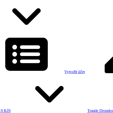
Vytvořit účet
0 Kč
0
Toggle Dropdo