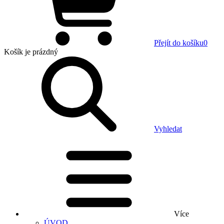
Přejít do košíku
0
Košík
je prázdný
Vyhledat
Více
ÚVOD