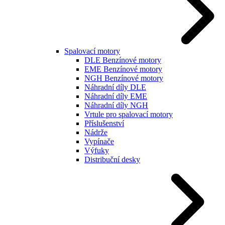
Spalovací motory
DLE Benzínové motory
EME Benzínové motory
NGH Benzínové motory
Náhradní díly DLE
Náhradní díly EME
Náhradní díly NGH
Vrtule pro spalovací motory
Příslušenství
Nádrže
Vypínače
Výfuky
Distribuční desky