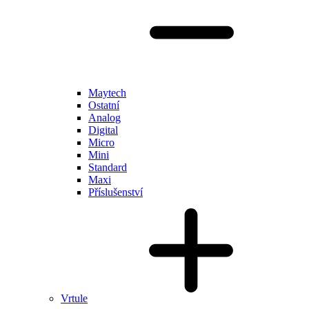
Maytech
Ostatní
Analog
Digital
Micro
Mini
Standard
Maxi
Příslušenství
Vrtule