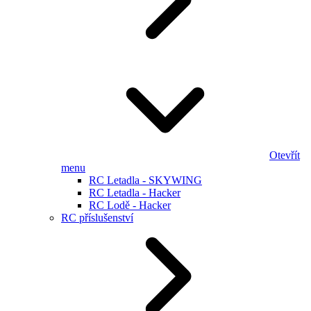
Otevřít
menu
RC Letadla - SKYWING
RC Letadla - Hacker
RC Lodě - Hacker
RC příslušenství