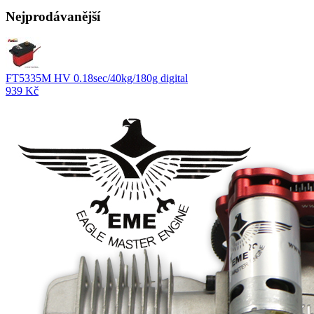
Nejprodávanější
FT5335M HV 0.18sec/40kg/180g digital
939 Kč