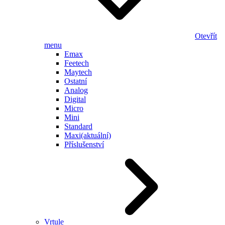
Otevřít
menu
Emax
Feetech
Maytech
Ostatní
Analog
Digital
Micro
Mini
Standard
Maxi
(aktuální)
Příslušenství
Vrtule