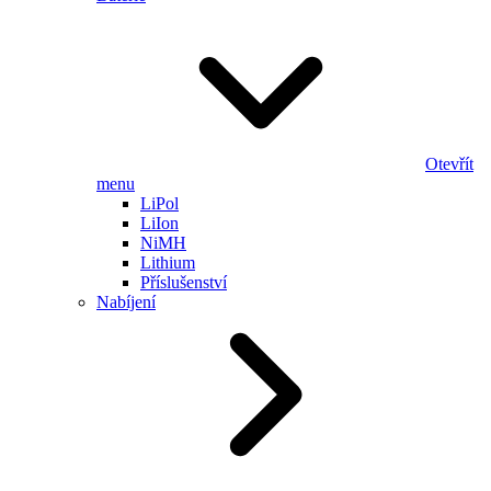
Otevřít
menu
LiPol
LiIon
NiMH
Lithium
Příslušenství
Nabíjení