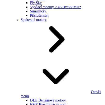
Fly Sky
Vysílací moduly 2.4GHz/868MHz
Simulátory
Příslušenství
Spalovací motory
Otevřít
menu
DLE Benzínové motory
EME Benzínové motory