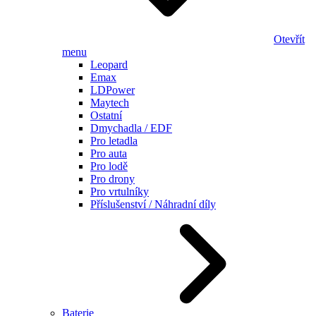
Otevřít
menu
Leopard
Emax
LDPower
Maytech
Ostatní
Dmychadla / EDF
Pro letadla
Pro auta
Pro lodě
Pro drony
Pro vrtulníky
Příslušenství / Náhradní díly
Baterie