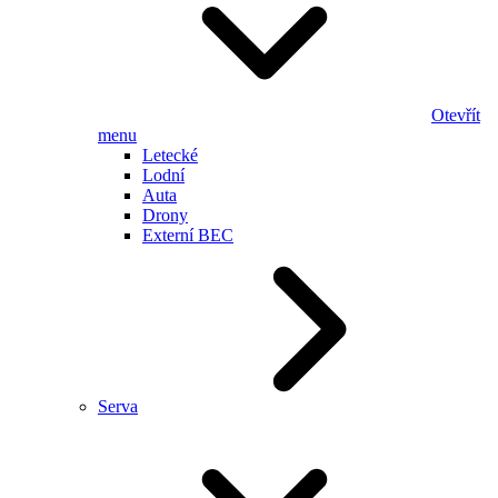
Otevřít
menu
Letecké
Lodní
Auta
Drony
Externí BEC
Serva