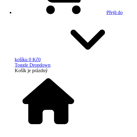
Přejít do
košíku
0 Kč
0
Toggle Dropdown
Košík
je prázdný