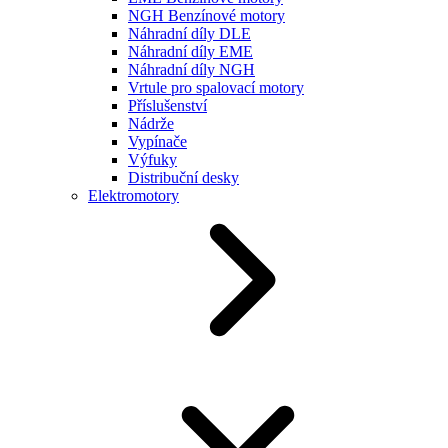
NGH Benzínové motory
Náhradní díly DLE
Náhradní díly EME
Náhradní díly NGH
Vrtule pro spalovací motory
Příslušenství
Nádrže
Vypínače
Výfuky
Distribuční desky
Elektromotory