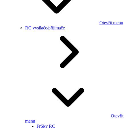
Otevřít menu
RC vysílače/přijímače
Otevřít
menu
FrSky RC