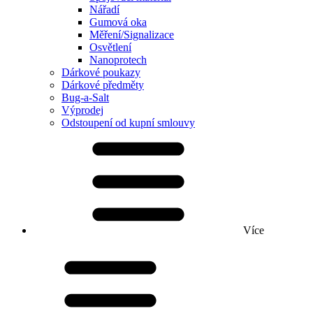
Nářadí
Gumová oka
Měření/Signalizace
Osvětlení
Nanoprotech
Dárkové poukazy
Dárkové předměty
Bug-a-Salt
Výprodej
Odstoupení od kupní smlouvy
Více