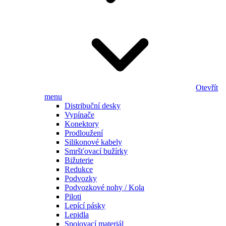
Otevřít
menu
Distribuční desky
Vypínače
Konektory
Prodloužení
Silikonové kabely
Smršťovací bužírky
Bižuterie
Redukce
Podvozky
Podvozkové nohy / Kola
Piloti
Lepící pásky
Lepidla
Spojovací materiál