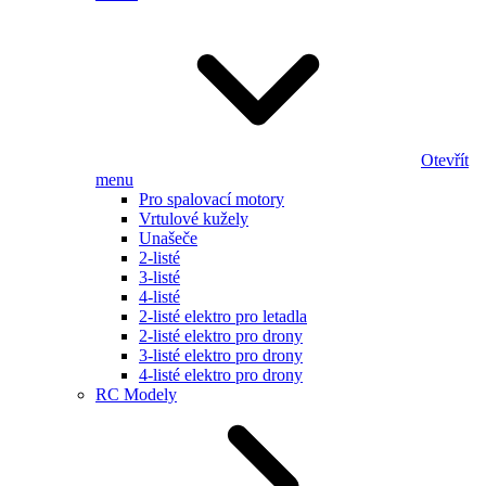
Otevřít
menu
Pro spalovací motory
Vrtulové kužely
Unašeče
2-listé
3-listé
4-listé
2-listé elektro pro letadla
2-listé elektro pro drony
3-listé elektro pro drony
4-listé elektro pro drony
RC Modely