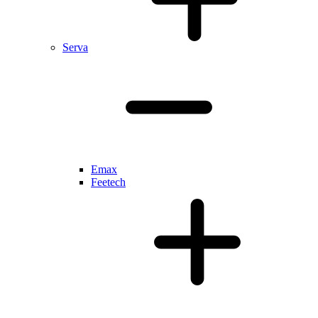
Serva
Emax
Feetech