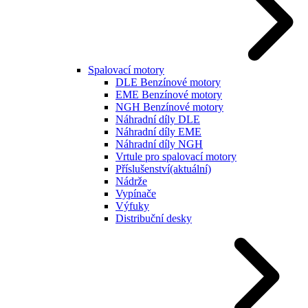
Spalovací motory
DLE Benzínové motory
EME Benzínové motory
NGH Benzínové motory
Náhradní díly DLE
Náhradní díly EME
Náhradní díly NGH
Vrtule pro spalovací motory
Příslušenství
(aktuální)
Nádrže
Vypínače
Výfuky
Distribuční desky