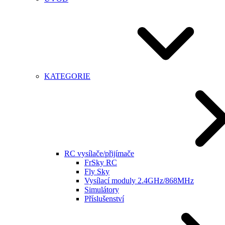
KATEGORIE
RC vysílače/přijímače
FrSky RC
Fly Sky
Vysílací moduly 2.4GHz/868MHz
Simulátory
Příslušenství