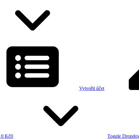
Vytvořit účet
0 Kč
0
Toggle Dropdo