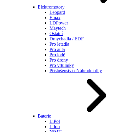
Elektromotory
Leopard
Emax
LDPower
Maytech
Ostatní
Dmychadla / EDF
Pro letadla
Pro auta
Pro lodě
Pro drony
Pro vrtulníky
Příslušenství / Náhradní díly
Baterie
LiPol
LiIon
NiMH