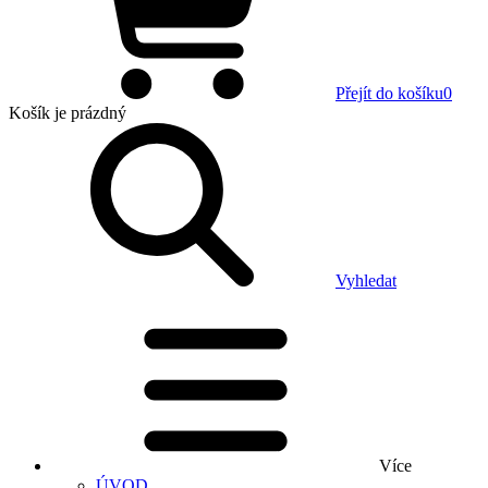
Přejít do košíku
0
Košík
je prázdný
Vyhledat
Více
ÚVOD