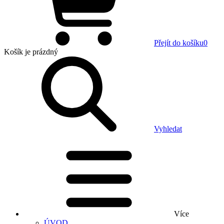
Přejít do košíku
0
Košík
je prázdný
Vyhledat
Více
ÚVOD