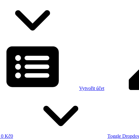
Vytvořit účet
0 Kč
0
Toggle Dropdo