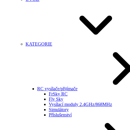
KATEGORIE
RC vysílače/přijímače
FrSky RC
Fly Sky
Vysílací moduly 2.4GHz/868MHz
Simulátory
Příslušenství