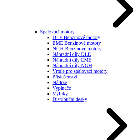
Spalovací motory
DLE Benzínové motory
EME Benzínové motory
NGH Benzínové motory
Náhradní díly DLE
Náhradní díly EME
Náhradní díly NGH
Vrtule pro spalovací motory
Příslušenství
Nádrže
Vypínače
Výfuky
Distribuční desky