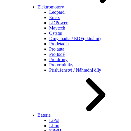
Elektromotory
Leopard
Emax
LDPower
Maytech
Ostatní
Dmychadla / EDF
(aktuální)
Pro letadla
Pro auta
Pro lodě
Pro drony
Pro vrtulníky
Příslušenství / Náhradní díly
Baterie
LiPol
LiIon
NiMH