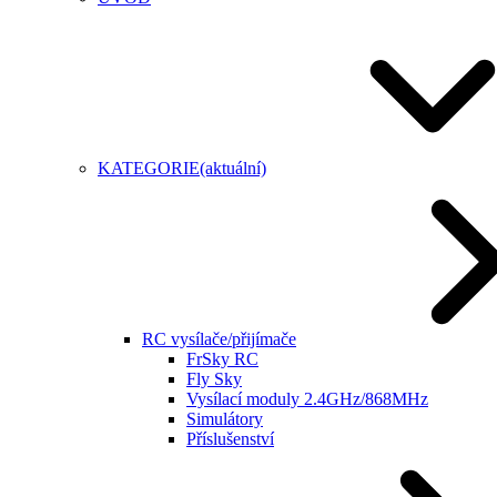
KATEGORIE
(aktuální)
RC vysílače/přijímače
FrSky RC
Fly Sky
Vysílací moduly 2.4GHz/868MHz
Simulátory
Příslušenství