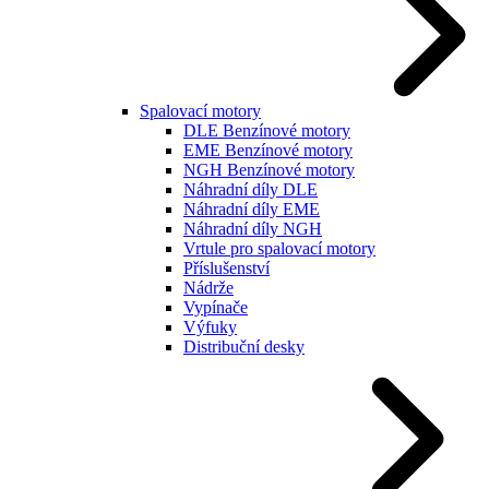
Spalovací motory
DLE Benzínové motory
EME Benzínové motory
NGH Benzínové motory
Náhradní díly DLE
Náhradní díly EME
Náhradní díly NGH
Vrtule pro spalovací motory
Příslušenství
Nádrže
Vypínače
Výfuky
Distribuční desky