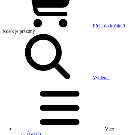
Přejít do košíku
0
Košík
je prázdný
Vyhledat
Více
ÚVOD