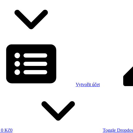
Vytvořit účet
0 Kč
0
Toggle Dropdo