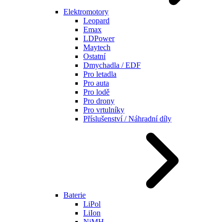
Elektromotory
Leopard
Emax
LDPower
Maytech
Ostatní
Dmychadla / EDF
Pro letadla
Pro auta
Pro lodě
Pro drony
Pro vrtulníky
Příslušenství / Náhradní díly
Baterie
LiPol
LiIon
NiMH