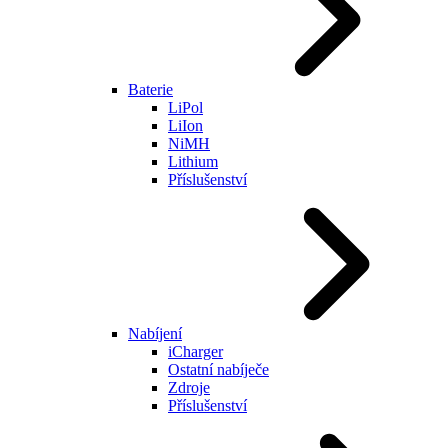
Baterie
LiPol
LiIon
NiMH
Lithium
Příslušenství
Nabíjení
iCharger
Ostatní nabíječe
Zdroje
Příslušenství