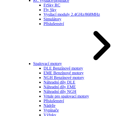
RC vysílače/přijímače
FrSky RC
Fly Sky
Vysílací moduly 2.4GHz/868MHz
Simulátory
Příslušenství
Spalovací motory
DLE Benzínové motory
EME Benzínové motory
NGH Benzínové motory
Náhradní díly DLE
Náhradní díly EME
Náhradní díly NGH
Vrtule pro spalovací motory
Příslušenství
Nádrže
Vypínače
Výfuky