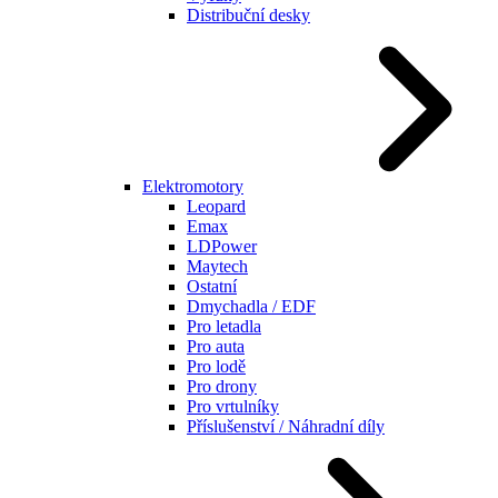
Distribuční desky
Elektromotory
Leopard
Emax
LDPower
Maytech
Ostatní
Dmychadla / EDF
Pro letadla
Pro auta
Pro lodě
Pro drony
Pro vrtulníky
Příslušenství / Náhradní díly