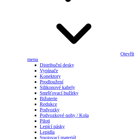
Otevřít
menu
Distribuční desky
Vypínače
Konektory
Prodloužení
Silikonové kabely
Smršťovací bužírky
Bižuterie
Redukce
Podvozky
Podvozkové nohy / Kola
Piloti
Lepící pásky
Lepidla
Spojovací materiál