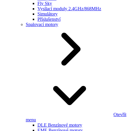
Fly Sky
Vysílací moduly 2.4GHz/868MHz
Simulátory
Příslušenství
Spalovací motory
Otevřít
menu
DLE Benzínové motory
EME Benzínové motory