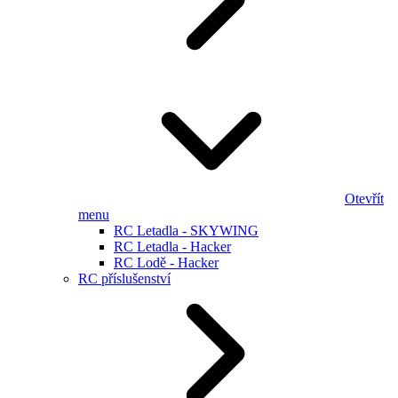
Otevřít
menu
RC Letadla - SKYWING
RC Letadla - Hacker
RC Lodě - Hacker
RC příslušenství