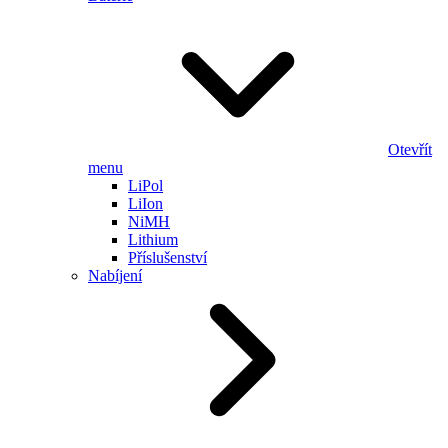
Otevřít
menu
LiPol
LiIon
NiMH
Lithium
Příslušenství
Nabíjení