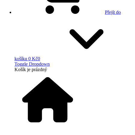
Přejít do
košíku
0 Kč
0
Toggle Dropdown
Košík
je prázdný