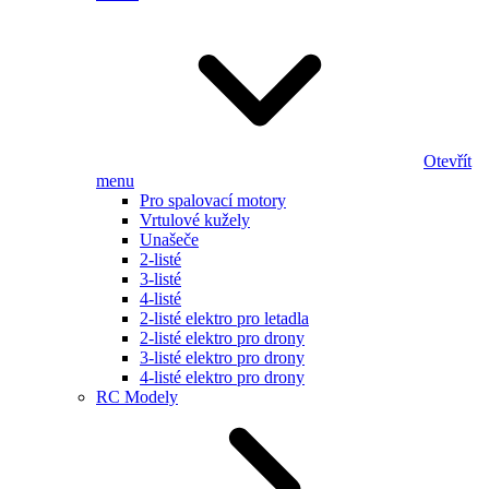
Otevřít
menu
Pro spalovací motory
Vrtulové kužely
Unašeče
2-listé
3-listé
4-listé
2-listé elektro pro letadla
2-listé elektro pro drony
3-listé elektro pro drony
4-listé elektro pro drony
RC Modely