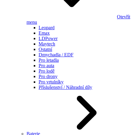
Otevřít
menu
Leopard
Emax
LDPower
Maytech
Ostatní
Dmychadla / EDF
Pro letadla
Pro auta
Pro lodě
Pro drony
Pro vrtulníky
Příslušenství / Náhradní díly
Baterie