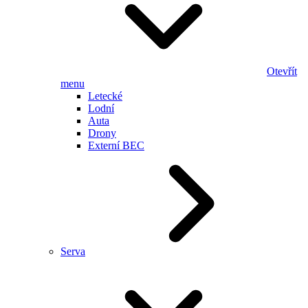
Otevřít
menu
Letecké
Lodní
Auta
Drony
Externí BEC
Serva