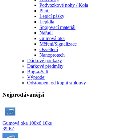
Podvozkové nohy / Kola
Piloti
Lepící pásky
Lepidla
Spojovací materiál
Nářadí
Gumová oka
Měření/Signalizace
Osvětlení
Nanoprotech
Dárkové poukazy
Dárkové předměty
Bug-a-Salt
Výprodej
Odstoupení od kupní smlouvy
Nejprodávanější
Gumová oka 100x6 10ks
39 Kč