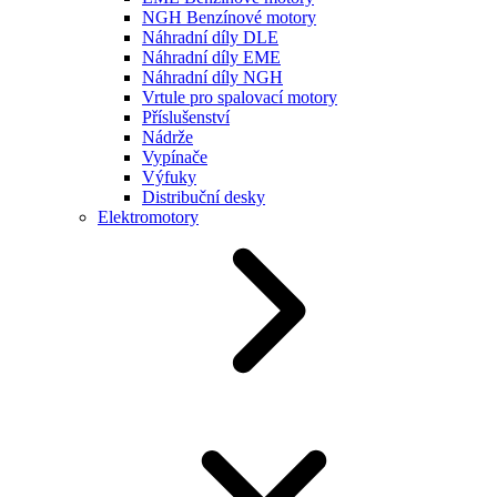
NGH Benzínové motory
Náhradní díly DLE
Náhradní díly EME
Náhradní díly NGH
Vrtule pro spalovací motory
Příslušenství
Nádrže
Vypínače
Výfuky
Distribuční desky
Elektromotory