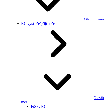
Otevřít menu
RC vysílače/přijímače
Otevřít
menu
FrSky RC