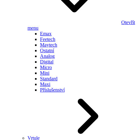
Otevřít
menu
Emax
Feetech
Maytech
Ostatní
Analog
Digital
Micro
Mini
Standard
Maxi
Příslušenství
Vrtule