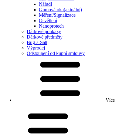
Nářadí
Gumová oka
(aktuální)
Měření/Signalizace
Osvětlení
Nanoprotech
Dárkové poukazy
Dárkové předměty
Bug-a-Salt
Výprodej
Odstoupení od kupní smlouvy
Více