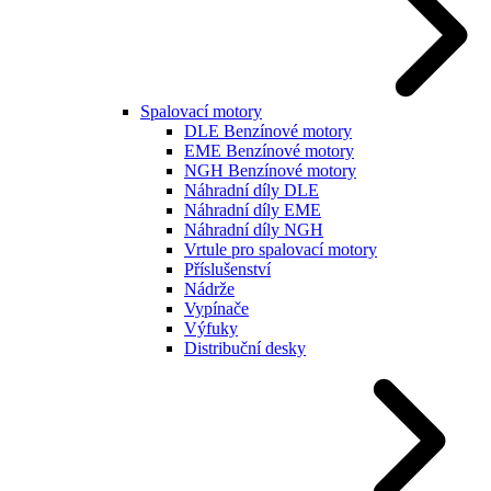
Spalovací motory
DLE Benzínové motory
EME Benzínové motory
NGH Benzínové motory
Náhradní díly DLE
Náhradní díly EME
Náhradní díly NGH
Vrtule pro spalovací motory
Příslušenství
Nádrže
Vypínače
Výfuky
Distribuční desky