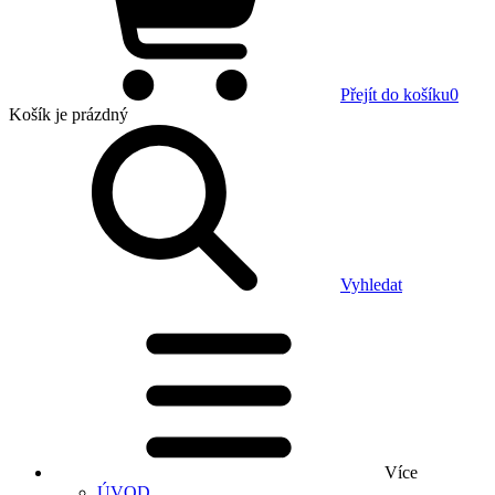
Přejít do košíku
0
Košík
je prázdný
Vyhledat
Více
ÚVOD