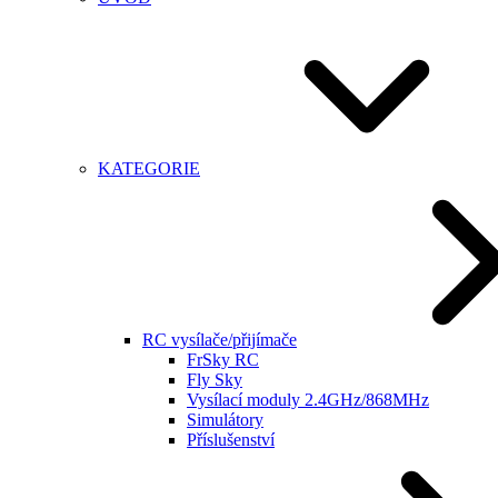
KATEGORIE
RC vysílače/přijímače
FrSky RC
Fly Sky
Vysílací moduly 2.4GHz/868MHz
Simulátory
Příslušenství