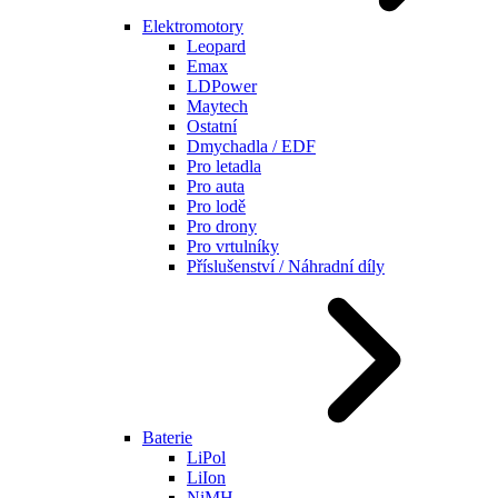
Elektromotory
Leopard
Emax
LDPower
Maytech
Ostatní
Dmychadla / EDF
Pro letadla
Pro auta
Pro lodě
Pro drony
Pro vrtulníky
Příslušenství / Náhradní díly
Baterie
LiPol
LiIon
NiMH