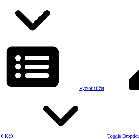
Vytvořit účet
0 Kč
0
Toggle Dropdo