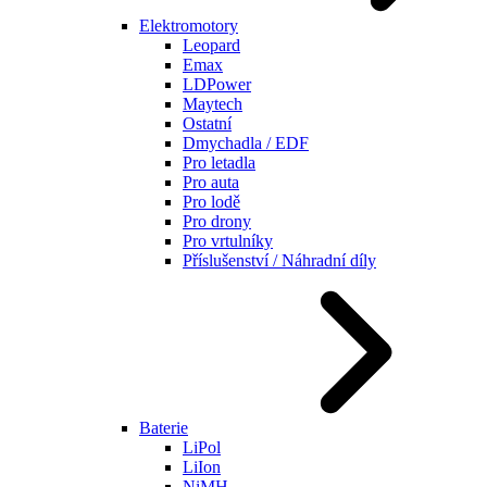
Elektromotory
Leopard
Emax
LDPower
Maytech
Ostatní
Dmychadla / EDF
Pro letadla
Pro auta
Pro lodě
Pro drony
Pro vrtulníky
Příslušenství / Náhradní díly
Baterie
LiPol
LiIon
NiMH