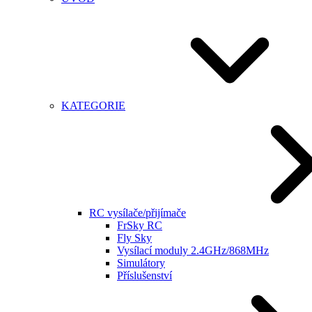
KATEGORIE
RC vysílače/přijímače
FrSky RC
Fly Sky
Vysílací moduly 2.4GHz/868MHz
Simulátory
Příslušenství