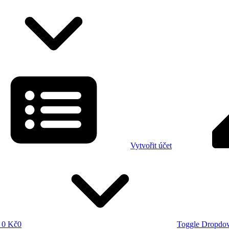
Vytvořit účet
0 Kč
0
Toggle Dropdo