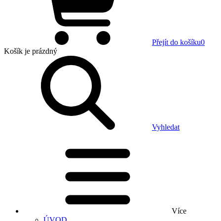
Přejít do košíku
0
Košík
je prázdný
Vyhledat
Více
ÚVOD