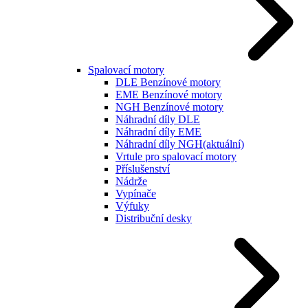
Spalovací motory
DLE Benzínové motory
EME Benzínové motory
NGH Benzínové motory
Náhradní díly DLE
Náhradní díly EME
Náhradní díly NGH
(aktuální)
Vrtule pro spalovací motory
Příslušenství
Nádrže
Vypínače
Výfuky
Distribuční desky