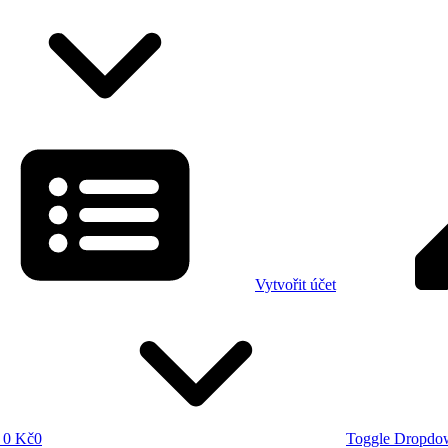
Vytvořit účet
0 Kč
0
Toggle Dropdo