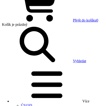
Přejít do košíku
0
Košík
je prázdný
Vyhledat
Více
ÚVOD