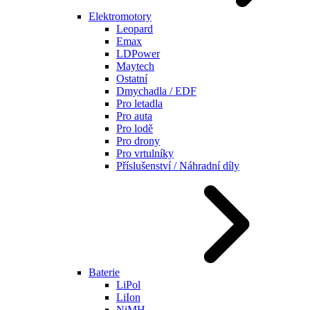
Elektromotory
Leopard
Emax
LDPower
Maytech
Ostatní
Dmychadla / EDF
Pro letadla
Pro auta
Pro lodě
Pro drony
Pro vrtulníky
Příslušenství / Náhradní díly
Baterie
LiPol
LiIon
NiMH