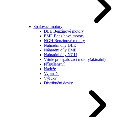
Spalovací motory
DLE Benzínové motory
EME Benzínové motory
NGH Benzínové motory
Náhradní díly DLE
Náhradní díly EME
Náhradní díly NGH
Vrtule pro spalovací motory
(aktuální)
Příslušenství
Nádrže
Vypínače
Výfuky
Distribuční desky