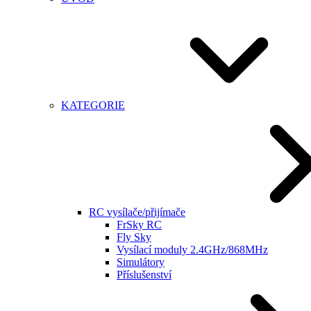
KATEGORIE
RC vysílače/přijímače
FrSky RC
Fly Sky
Vysílací moduly 2.4GHz/868MHz
Simulátory
Příslušenství