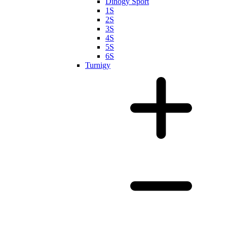
Dinogy Sport
1S
2S
3S
4S
5S
6S
Turnigy