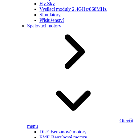
Fly Sky
Vysílací moduly 2.4GHz/868MHz
Simulátory
Příslušenství
Spalovací motory
Otevřít
menu
DLE Benzínové motory
EME Benzínové motory