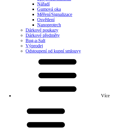
Nářadí
Gumová oka
Měření/Signalizace
Osvětlení
Nanoprotech
Dárkové poukazy
Dárkové předměty
Bug-a-Salt
Výprodej
Odstoupení od kupní smlouvy
Více