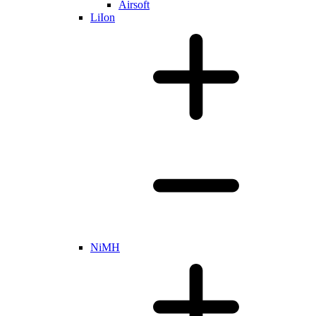
Airsoft
LiIon
NiMH