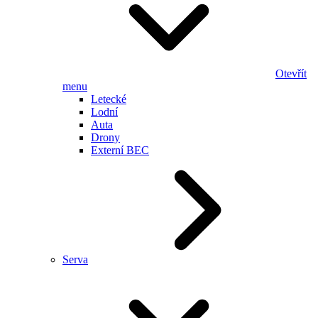
Otevřít
menu
Letecké
Lodní
Auta
Drony
Externí BEC
Serva