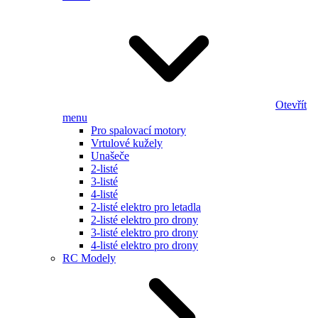
Otevřít
menu
Pro spalovací motory
Vrtulové kužely
Unašeče
2-listé
3-listé
4-listé
2-listé elektro pro letadla
2-listé elektro pro drony
3-listé elektro pro drony
4-listé elektro pro drony
RC Modely