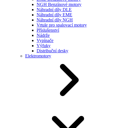
NGH Benzínové motory
Náhradní díly DLE
Náhradní díly EME
Náhradní díly NGH
Vrtule pro spalovací motory
Příslušenství
Nádrže
Vypínače
Výfuky
Distribuční desky
Elektromotory