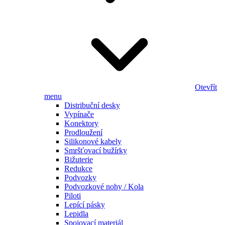
Otevřít
menu
Distribuční desky
Vypínače
Konektory
Prodloužení
Silikonové kabely
Smršťovací bužírky
Bižuterie
Redukce
Podvozky
Podvozkové nohy / Kola
Piloti
Lepící pásky
Lepidla
Spojovací materiál