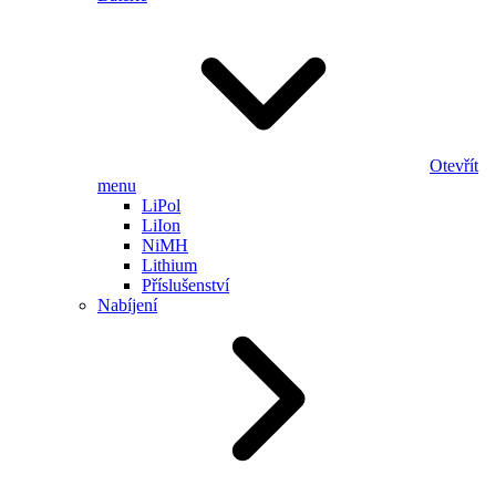
Otevřít
menu
LiPol
LiIon
NiMH
Lithium
Příslušenství
Nabíjení