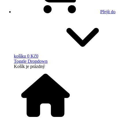
Přejít do
košíku
0 Kč
0
Toggle Dropdown
Košík
je prázdný