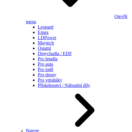
Otevřít
menu
Leopard
Emax
LDPower
Maytech
Ostatní
Dmychadla / EDF
Pro letadla
Pro auta
Pro lodě
Pro drony
Pro vrtulníky
Příslušenství / Náhradní díly
Baterie