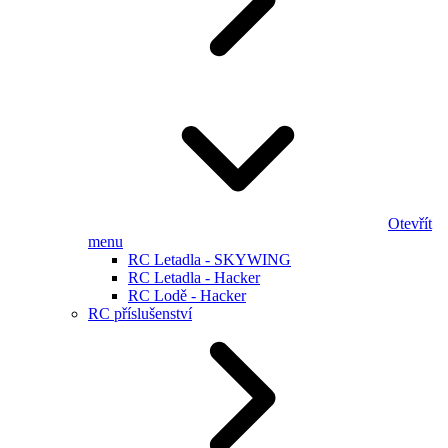
Otevřít
menu
RC Letadla - SKYWING
RC Letadla - Hacker
RC Lodě - Hacker
RC příslušenství