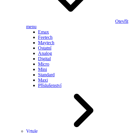
Otevřít
menu
Emax
Feetech
Maytech
Ostatní
Analog
Digital
Micro
Mini
Standard
Maxi
Příslušenství
Vrtule