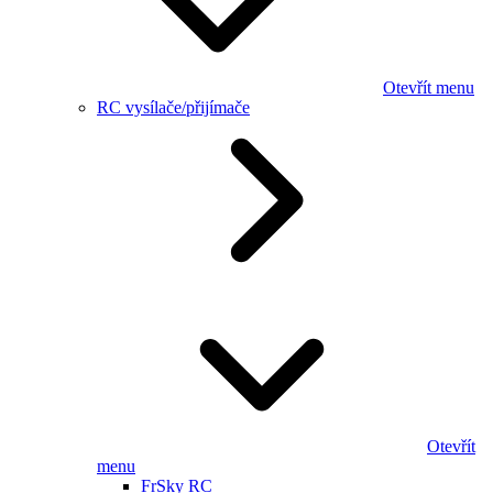
Otevřít menu
RC vysílače/přijímače
Otevřít
menu
FrSky RC