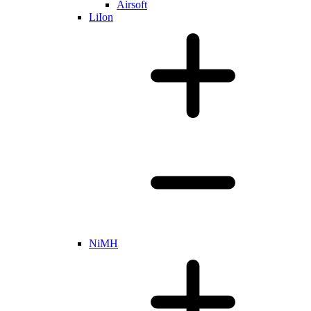
Airsoft
LiIon
NiMH