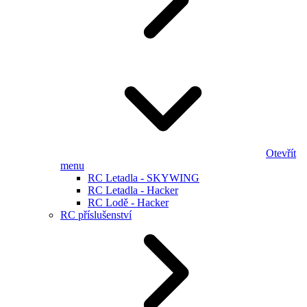
Otevřít
menu
RC Letadla - SKYWING
RC Letadla - Hacker
RC Lodě - Hacker
RC příslušenství