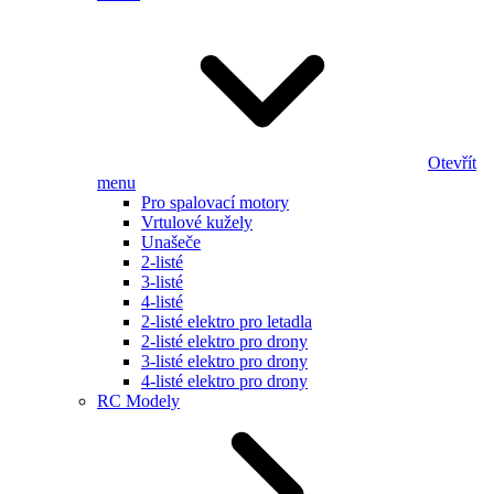
Otevřít
menu
Pro spalovací motory
Vrtulové kužely
Unašeče
2-listé
3-listé
4-listé
2-listé elektro pro letadla
2-listé elektro pro drony
3-listé elektro pro drony
4-listé elektro pro drony
RC Modely