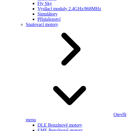
Fly Sky
Vysílací moduly 2.4GHz/868MHz
Simulátory
Příslušenství
Spalovací motory
Otevřít
menu
DLE Benzínové motory
EME Benzínové motory