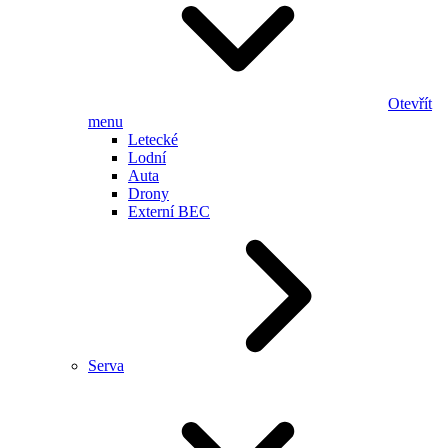
Otevřít
menu
Letecké
Lodní
Auta
Drony
Externí BEC
Serva