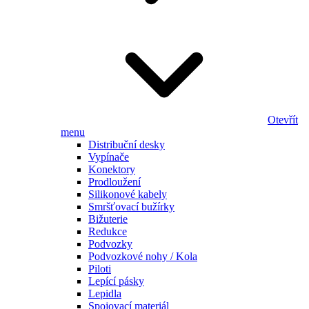
Otevřít
menu
Distribuční desky
Vypínače
Konektory
Prodloužení
Silikonové kabely
Smršťovací bužírky
Bižuterie
Redukce
Podvozky
Podvozkové nohy / Kola
Piloti
Lepící pásky
Lepidla
Spojovací materiál