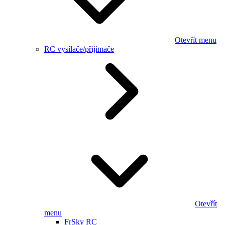
Otevřít menu
RC vysílače/přijímače
Otevřít
menu
FrSky RC