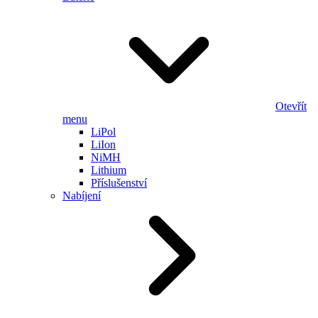
Otevřít
menu
LiPol
LiIon
NiMH
Lithium
Příslušenství
Nabíjení