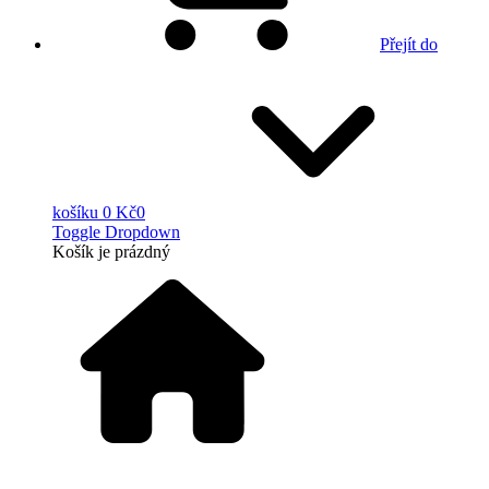
Přejít do
košíku
0 Kč
0
Toggle Dropdown
Košík
je prázdný