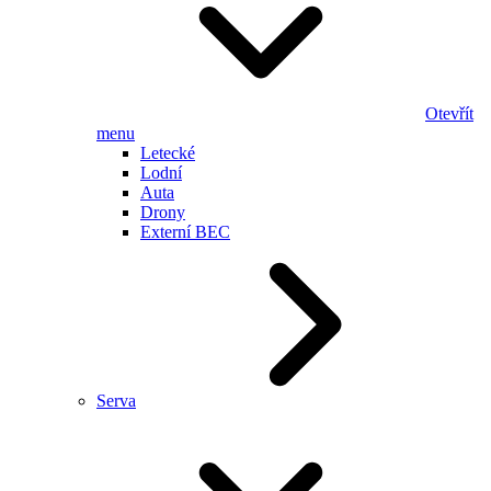
Otevřít
menu
Letecké
Lodní
Auta
Drony
Externí BEC
Serva