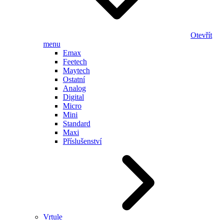
Otevřít
menu
Emax
Feetech
Maytech
Ostatní
Analog
Digital
Micro
Mini
Standard
Maxi
Příslušenství
Vrtule