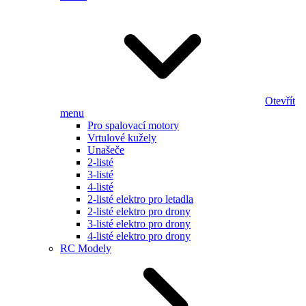
Otevřít
menu
Pro spalovací motory
Vrtulové kužely
Unašeče
2-listé
3-listé
4-listé
2-listé elektro pro letadla
2-listé elektro pro drony
3-listé elektro pro drony
4-listé elektro pro drony
RC Modely