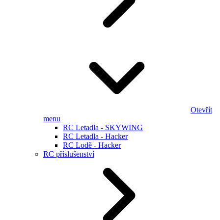
Otevřít
menu
RC Letadla - SKYWING
RC Letadla - Hacker
RC Lodě - Hacker
RC příslušenství