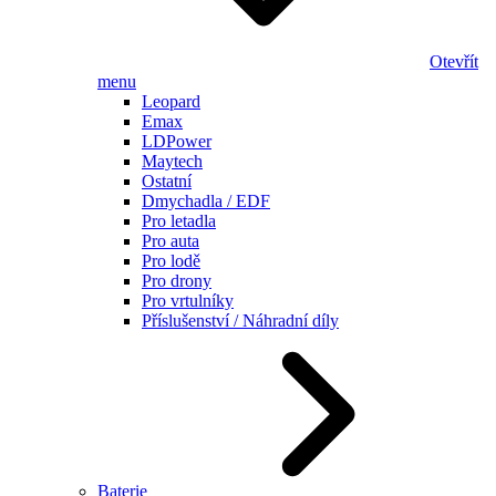
Otevřít
menu
Leopard
Emax
LDPower
Maytech
Ostatní
Dmychadla / EDF
Pro letadla
Pro auta
Pro lodě
Pro drony
Pro vrtulníky
Příslušenství / Náhradní díly
Baterie