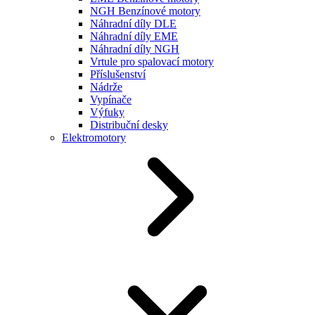
NGH Benzínové motory
Náhradní díly DLE
Náhradní díly EME
Náhradní díly NGH
Vrtule pro spalovací motory
Příslušenství
Nádrže
Vypínače
Výfuky
Distribuční desky
Elektromotory