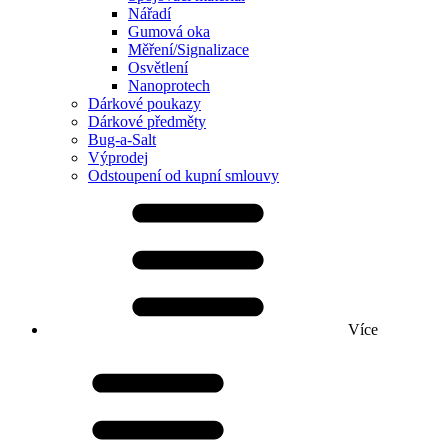
Nářadí
Gumová oka
Měření/Signalizace
Osvětlení
Nanoprotech
Dárkové poukazy
Dárkové předměty
Bug-a-Salt
Výprodej
Odstoupení od kupní smlouvy
Více