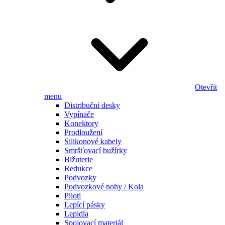
Otevřít
menu
Distribuční desky
Vypínače
Konektory
Prodloužení
Silikonové kabely
Smršťovací bužírky
Bižuterie
Redukce
Podvozky
Podvozkové nohy / Kola
Piloti
Lepící pásky
Lepidla
Spojovací materiál