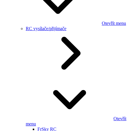
Otevřít menu
RC vysílače/přijímače
Otevřít
menu
FrSky RC