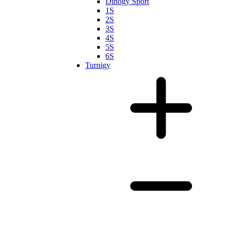
Dinogy Sport
1S
2S
3S
4S
5S
6S
Turnigy