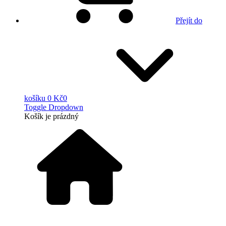
Přejít do
košíku
0 Kč
0
Toggle Dropdown
Košík
je prázdný