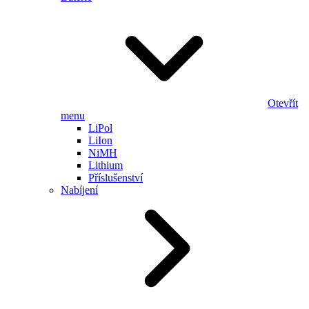
Otevřít
menu
LiPol
LiIon
NiMH
Lithium
Příslušenství
Nabíjení