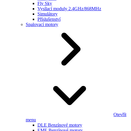
Fly Sky
Vysílací moduly 2.4GHz/868MHz
Simulátory
Příslušenství
Spalovací motory
Otevřít
menu
DLE Benzínové motory
EME Benzínové motory