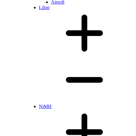
Airsoft
LiIon
NiMH