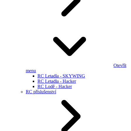
Otevřít
menu
RC Letadla - SKYWING
RC Letadla - Hacker
RC Lodě - Hacker
RC příslušenství