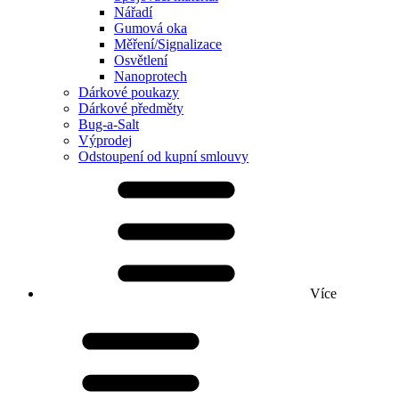
Nářadí
Gumová oka
Měření/Signalizace
Osvětlení
Nanoprotech
Dárkové poukazy
Dárkové předměty
Bug-a-Salt
Výprodej
Odstoupení od kupní smlouvy
Více