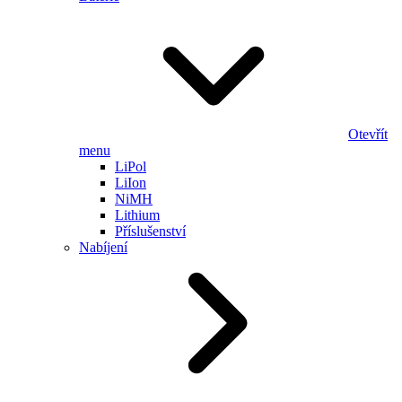
Otevřít
menu
LiPol
LiIon
NiMH
Lithium
Příslušenství
Nabíjení