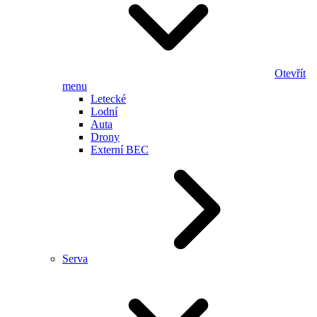
Otevřít
menu
Letecké
Lodní
Auta
Drony
Externí BEC
Serva