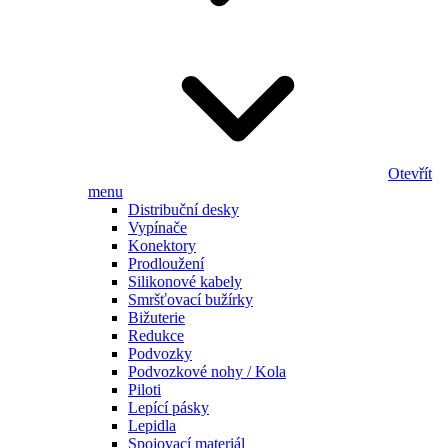
Otevřít
menu
Distribuční desky
Vypínače
Konektory
Prodloužení
Silikonové kabely
Smršťovací bužírky
Bižuterie
Redukce
Podvozky
Podvozkové nohy / Kola
Piloti
Lepící pásky
Lepidla
Spojovací materiál