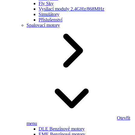
Fly Sky
Vysílací moduly 2.4GHz/868MHz
Simulátory
Příslušenství
Spalovací motory
Otevřít
menu
DLE Benzínové motory
EME Benzínové motory