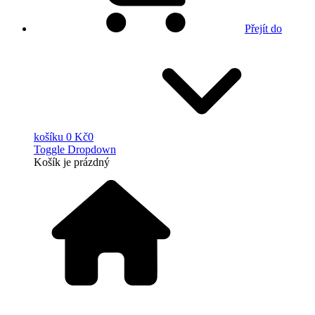
Přejít do
košíku
0 Kč
0
Toggle Dropdown
Košík
je prázdný