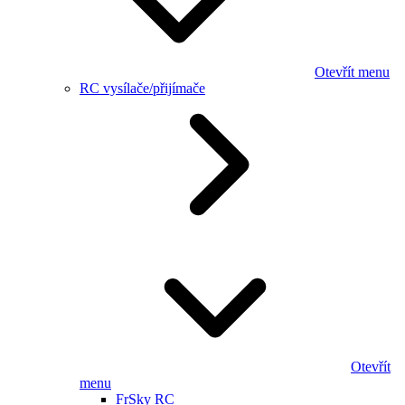
Otevřít menu
RC vysílače/přijímače
Otevřít
menu
FrSky RC