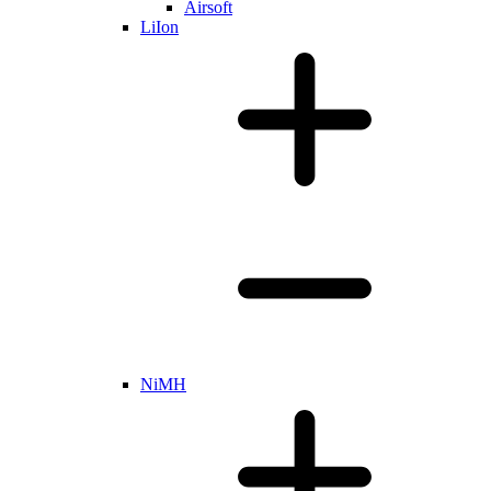
Airsoft
LiIon
NiMH