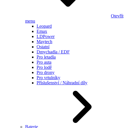
Otevřít
menu
Leopard
Emax
LDPower
Maytech
Ostatní
Dmychadla / EDF
Pro letadla
Pro auta
Pro lodě
Pro drony
Pro vrtulníky
Příslušenství / Náhradní díly
Baterie