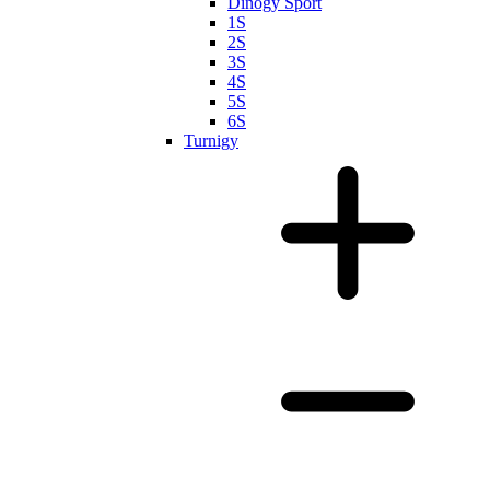
Dinogy Sport
1S
2S
3S
4S
5S
6S
Turnigy