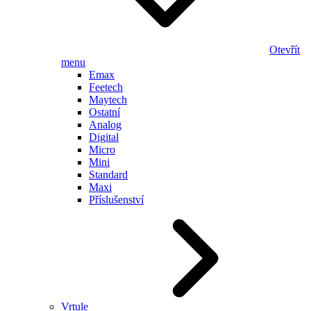
Otevřít
menu
Emax
Feetech
Maytech
Ostatní
Analog
Digital
Micro
Mini
Standard
Maxi
Příslušenství
Vrtule