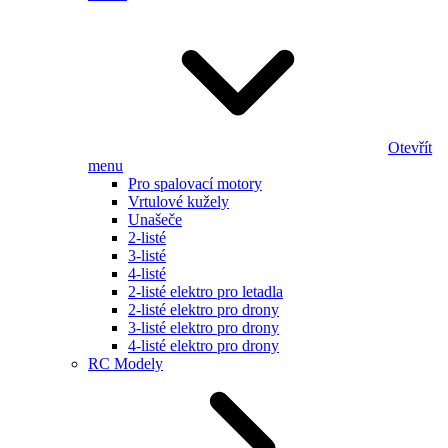
Otevřít
menu
Pro spalovací motory
Vrtulové kužely
Unašeče
2-listé
3-listé
4-listé
2-listé elektro pro letadla
2-listé elektro pro drony
3-listé elektro pro drony
4-listé elektro pro drony
RC Modely