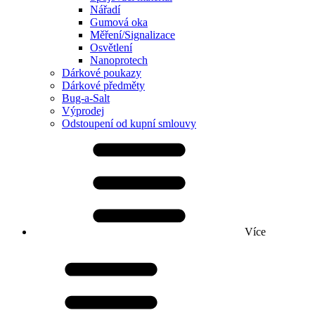
Nářadí
Gumová oka
Měření/Signalizace
Osvětlení
Nanoprotech
Dárkové poukazy
Dárkové předměty
Bug-a-Salt
Výprodej
Odstoupení od kupní smlouvy
Více