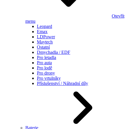
Otevřít
menu
Leopard
Emax
LDPower
Maytech
Ostatní
Dmychadla / EDF
Pro letadla
Pro auta
Pro lodě
Pro drony
Pro vrtulníky
Příslušenství / Náhradní díly
Baterie