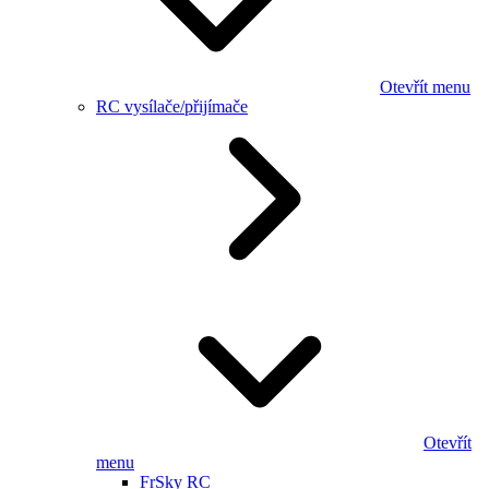
Otevřít menu
RC vysílače/přijímače
Otevřít
menu
FrSky RC