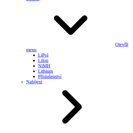
Otevřít
menu
LiPol
LiIon
NiMH
Lithium
Příslušenství
Nabíjení