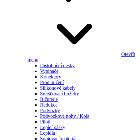
Otevřít
menu
Distribuční desky
Vypínače
Konektory
Prodloužení
Silikonové kabely
Smršťovací bužírky
Bižuterie
Redukce
Podvozky
Podvozkové nohy / Kola
Piloti
Lepící pásky
Lepidla
Spojovací materiál