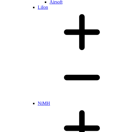
Airsoft
LiIon
NiMH