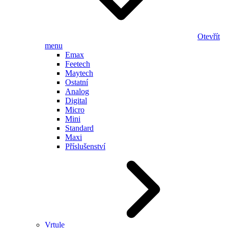
Otevřít
menu
Emax
Feetech
Maytech
Ostatní
Analog
Digital
Micro
Mini
Standard
Maxi
Příslušenství
Vrtule