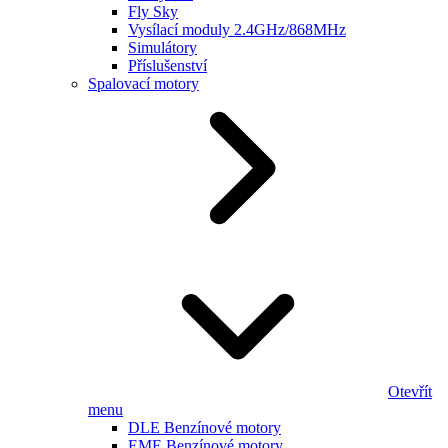
Fly Sky
Vysílací moduly 2.4GHz/868MHz
Simulátory
Příslušenství
Spalovací motory
Otevřít
menu
DLE Benzínové motory
EME Benzínové motory