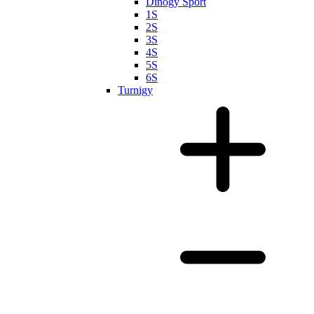
Dinogy Sport
1S
2S
3S
4S
5S
6S
Turnigy