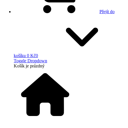
Přejít do
košíku
0 Kč
0
Toggle Dropdown
Košík
je prázdný