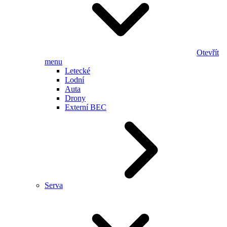
Otevřít
menu
Letecké
Lodní
Auta
Drony
Externí BEC
Serva