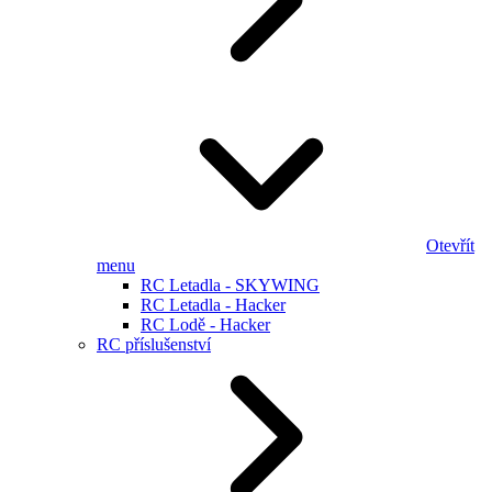
Otevřít
menu
RC Letadla - SKYWING
RC Letadla - Hacker
RC Lodě - Hacker
RC příslušenství