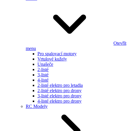
Otevřít
menu
Pro spalovací motory
Vrtulové kužely
Unašeče
2-listé
3-listé
4-listé
2-listé elektro pro letadla
2-listé elektro pro drony
3-listé elektro pro drony
4-listé elektro pro drony
RC Modely