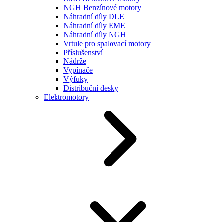
NGH Benzínové motory
Náhradní díly DLE
Náhradní díly EME
Náhradní díly NGH
Vrtule pro spalovací motory
Příslušenství
Nádrže
Vypínače
Výfuky
Distribuční desky
Elektromotory