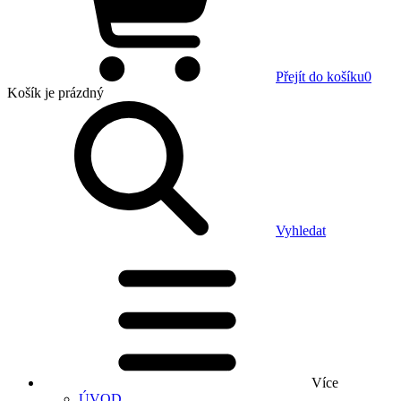
Přejít do košíku
0
Košík
je prázdný
Vyhledat
Více
ÚVOD