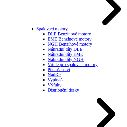
Spalovací motory
DLE Benzínové motory
EME Benzínové motory
NGH Benzínové motory
Náhradní díly DLE
Náhradní díly EME
Náhradní díly NGH
Vrtule pro spalovací motory
Příslušenství
Nádrže
Vypínače
Výfuky
Distribuční desky