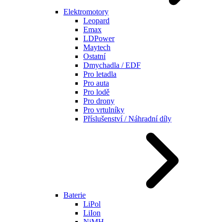
Elektromotory
Leopard
Emax
LDPower
Maytech
Ostatní
Dmychadla / EDF
Pro letadla
Pro auta
Pro lodě
Pro drony
Pro vrtulníky
Příslušenství / Náhradní díly
Baterie
LiPol
LiIon
NiMH