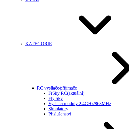
KATEGORIE
RC vysílače/přijímače
FrSky RC
(aktuální)
Fly Sky
Vysílací moduly 2.4GHz/868MHz
Simulátory
Příslušenství