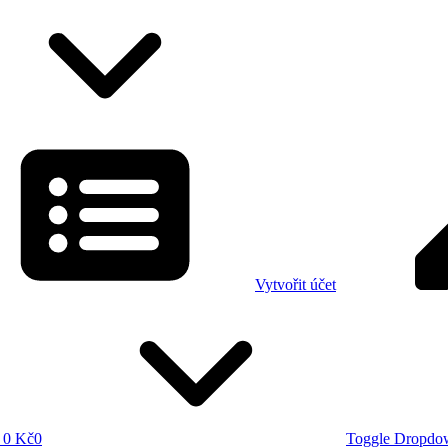
Vytvořit účet
0 Kč
0
Toggle Dropdo