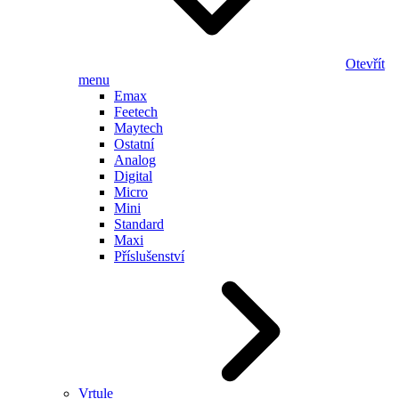
Otevřít
menu
Emax
Feetech
Maytech
Ostatní
Analog
Digital
Micro
Mini
Standard
Maxi
Příslušenství
Vrtule