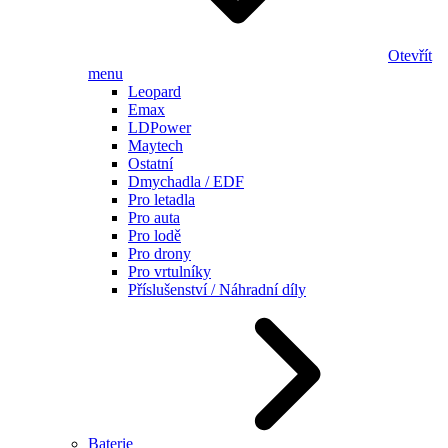
Otevřít
menu
Leopard
Emax
LDPower
Maytech
Ostatní
Dmychadla / EDF
Pro letadla
Pro auta
Pro lodě
Pro drony
Pro vrtulníky
Příslušenství / Náhradní díly
Baterie