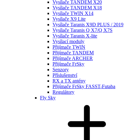
Vysílače TANDEM X20
Vysílače TANDEM X18
Vysílače TWIN X14
Vysílače X9 Lite
Vysílače Taranis X9D PLUS / 2019
Vysílače Taranis Q X7/Q X7S
Vysílače Taranis X-lite
Vysílací moduly
Přijímače TWIN
Přijímače TANDEM
Přijímače ARCHER
Přijímače FrSky
Senzory
Příslušenství
RX a TX antény
Přijímače FrSky FASST-Futaba
Regulátory
Fly Sky