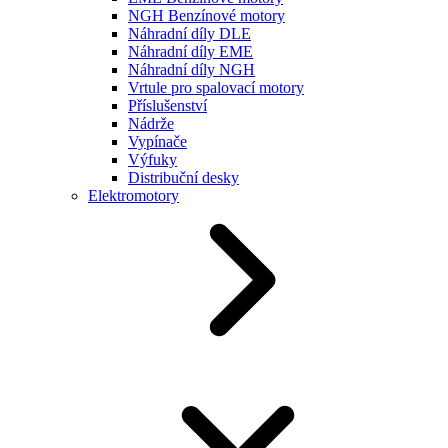
NGH Benzínové motory
Náhradní díly DLE
Náhradní díly EME
Náhradní díly NGH
Vrtule pro spalovací motory
Příslušenství
Nádrže
Vypínače
Výfuky
Distribuční desky
Elektromotory