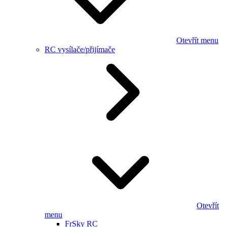
Otevřít menu
RC vysílače/přijímače
Otevřít
menu
FrSky RC