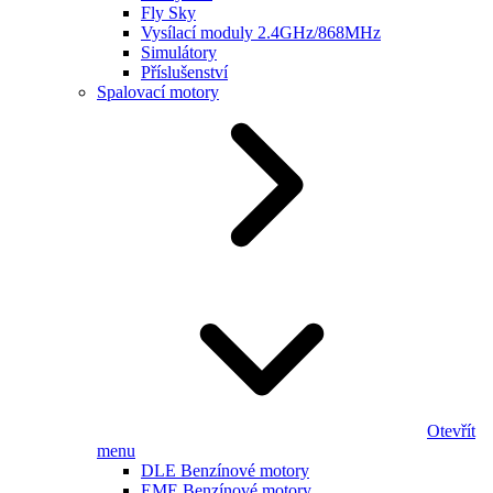
Fly Sky
Vysílací moduly 2.4GHz/868MHz
Simulátory
Příslušenství
Spalovací motory
Otevřít
menu
DLE Benzínové motory
EME Benzínové motory