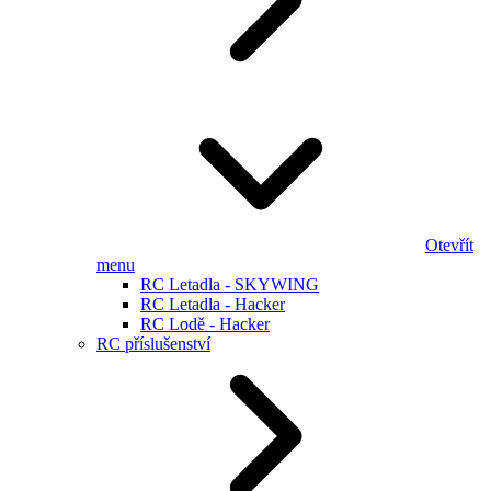
Otevřít
menu
RC Letadla - SKYWING
RC Letadla - Hacker
RC Lodě - Hacker
RC příslušenství