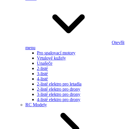
Otevřít
menu
Pro spalovací motory
Vrtulové kužely
Unašeče
2-listé
3-listé
4-listé
2-listé elektro pro letadla
2-listé elektro pro drony
3-listé elektro pro drony
4-listé elektro pro drony
RC Modely