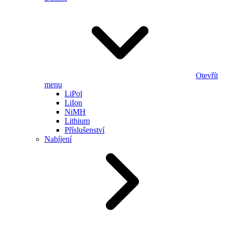
Otevřít
menu
LiPol
LiIon
NiMH
Lithium
Příslušenství
Nabíjení