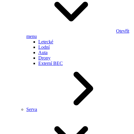
Otevřít
menu
Letecké
Lodní
Auta
Drony
Externí BEC
Serva