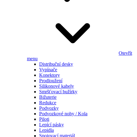
Otevřít
menu
Distribuční desky
Vypínače
Konektory
Prodloužení
Silikonové kabely
Smršťovací bužírky
Bižuterie
Redukce
Podvozky
Podvozkové nohy / Kola
Piloti
Lepící pásky
Lepidla
Spojovací materiál