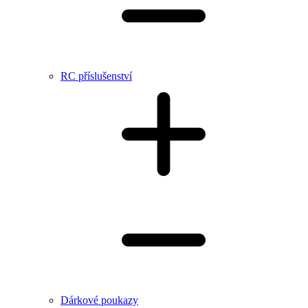
RC příslušenství
Dárkové poukazy