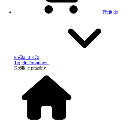
Přejít do
košíku
0 Kč
0
Toggle Dropdown
Košík
je prázdný