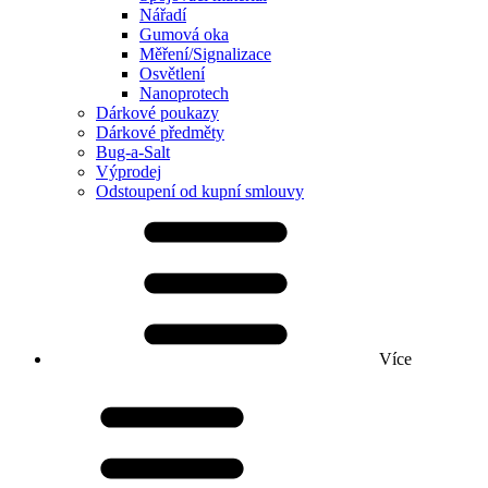
Nářadí
Gumová oka
Měření/Signalizace
Osvětlení
Nanoprotech
Dárkové poukazy
Dárkové předměty
Bug-a-Salt
Výprodej
Odstoupení od kupní smlouvy
Více