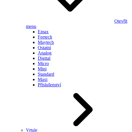
Otevřít
menu
Emax
Feetech
Maytech
Ostatní
Analog
Digital
Micro
Mini
Standard
Maxi
Příslušenství
Vrtule