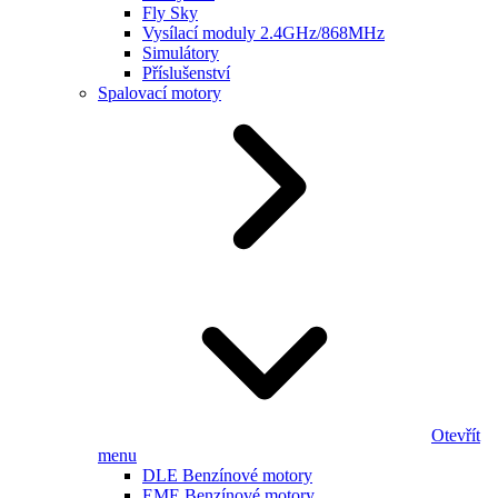
Fly Sky
Vysílací moduly 2.4GHz/868MHz
Simulátory
Příslušenství
Spalovací motory
Otevřít
menu
DLE Benzínové motory
EME Benzínové motory