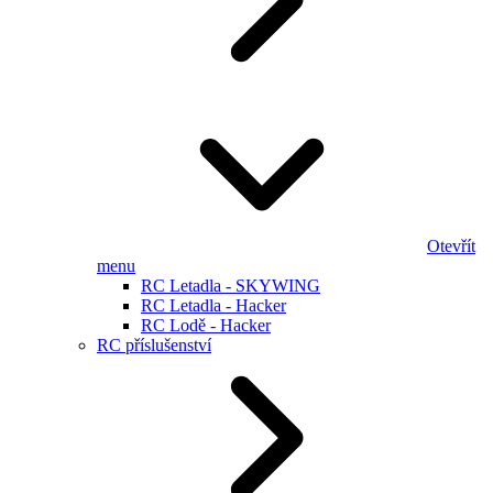
Otevřít
menu
RC Letadla - SKYWING
RC Letadla - Hacker
RC Lodě - Hacker
RC příslušenství