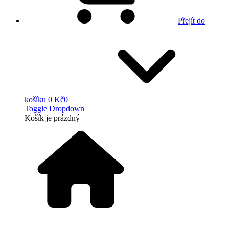
Přejít do
košíku
0 Kč
0
Toggle Dropdown
Košík
je prázdný