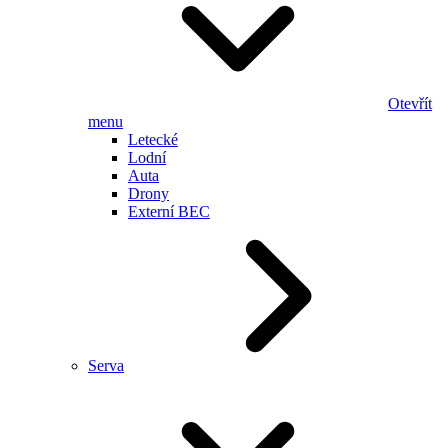
Otevřít
menu
Letecké
Lodní
Auta
Drony
Externí BEC
Serva