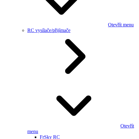
Otevřít menu
RC vysílače/přijímače
Otevřít
menu
FrSky RC