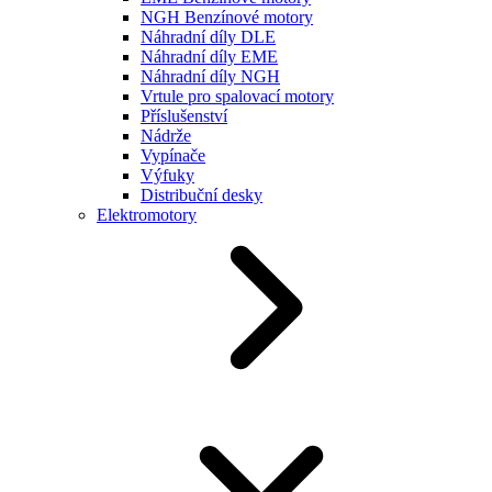
NGH Benzínové motory
Náhradní díly DLE
Náhradní díly EME
Náhradní díly NGH
Vrtule pro spalovací motory
Příslušenství
Nádrže
Vypínače
Výfuky
Distribuční desky
Elektromotory