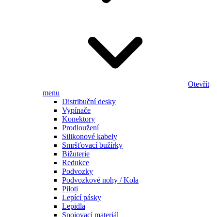
Otevřít
menu
Distribuční desky
Vypínače
Konektory
Prodloužení
Silikonové kabely
Smršťovací bužírky
Bižuterie
Redukce
Podvozky
Podvozkové nohy / Kola
Piloti
Lepící pásky
Lepidla
Spojovací materiál