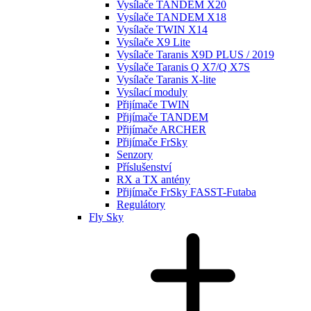
Vysílače TANDEM X20
Vysílače TANDEM X18
Vysílače TWIN X14
Vysílače X9 Lite
Vysílače Taranis X9D PLUS / 2019
Vysílače Taranis Q X7/Q X7S
Vysílače Taranis X-lite
Vysílací moduly
Přijímače TWIN
Přijímače TANDEM
Přijímače ARCHER
Přijímače FrSky
Senzory
Příslušenství
RX a TX antény
Přijímače FrSky FASST-Futaba
Regulátory
Fly Sky