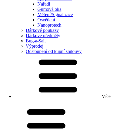
Nářadí
Gumová oka
Měření/Signalizace
Osvětlení
Nanoprotech
Dárkové poukazy
Dárkové předměty
Bug-a-Salt
Výprodej
Odstoupení od kupní smlouvy
Více