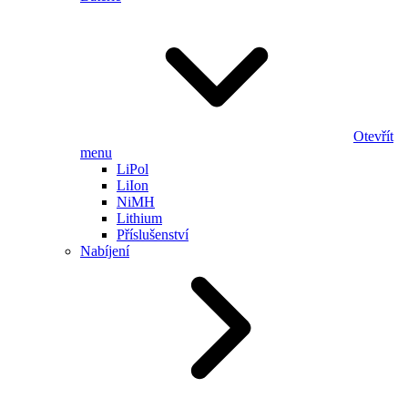
Otevřít
menu
LiPol
LiIon
NiMH
Lithium
Příslušenství
Nabíjení