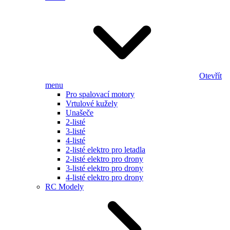
Otevřít
menu
Pro spalovací motory
Vrtulové kužely
Unašeče
2-listé
3-listé
4-listé
2-listé elektro pro letadla
2-listé elektro pro drony
3-listé elektro pro drony
4-listé elektro pro drony
RC Modely