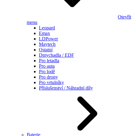
Otevřít
menu
Leopard
Emax
LDPower
Maytech
Ostatní
Dmychadla / EDF
Pro letadla
Pro auta
Pro lodě
Pro drony
Pro vrtulníky
Příslušenství / Náhradní díly
Baterie