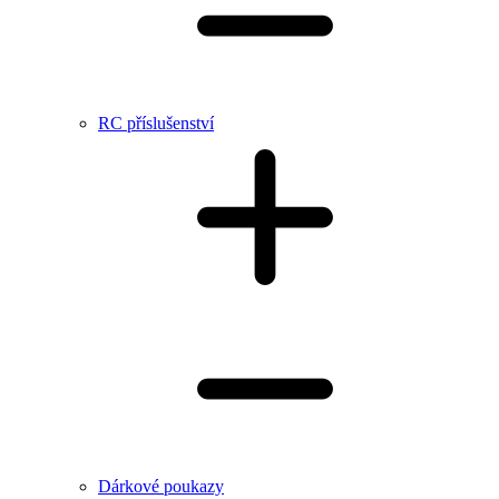
RC příslušenství
Dárkové poukazy