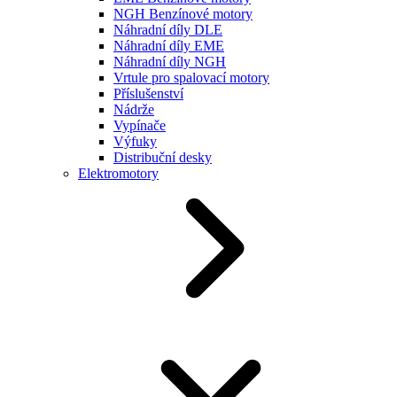
NGH Benzínové motory
Náhradní díly DLE
Náhradní díly EME
Náhradní díly NGH
Vrtule pro spalovací motory
Příslušenství
Nádrže
Vypínače
Výfuky
Distribuční desky
Elektromotory