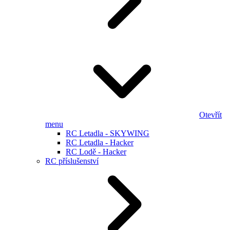
Otevřít
menu
RC Letadla - SKYWING
RC Letadla - Hacker
RC Lodě - Hacker
RC příslušenství