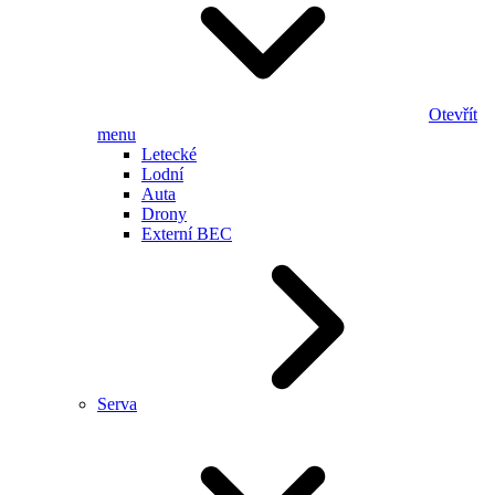
Otevřít
menu
Letecké
Lodní
Auta
Drony
Externí BEC
Serva