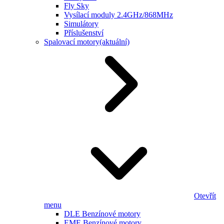
Fly Sky
Vysílací moduly 2.4GHz/868MHz
Simulátory
Příslušenství
Spalovací motory
(aktuální)
Otevřít
menu
DLE Benzínové motory
EME Benzínové motory