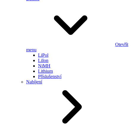
Otevřít
menu
LiPol
LiIon
NiMH
Lithium
Příslušenství
Nabíjení