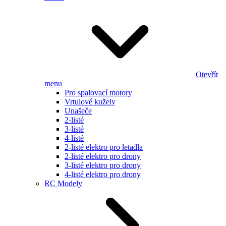
Otevřít
menu
Pro spalovací motory
Vrtulové kužely
Unašeče
2-listé
3-listé
4-listé
2-listé elektro pro letadla
2-listé elektro pro drony
3-listé elektro pro drony
4-listé elektro pro drony
RC Modely