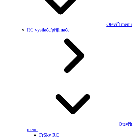
Otevřít menu
RC vysílače/přijímače
Otevřít
menu
FrSky RC