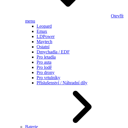
Otevřít
menu
Leopard
Emax
LDPower
Maytech
Ostatní
Dmychadla / EDF
Pro letadla
Pro auta
Pro lodě
Pro drony
Pro vrtulníky
Příslušenství / Náhradní díly
Baterie