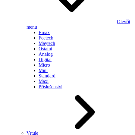
Otevřít
menu
Emax
Feetech
Maytech
Ostatní
Analog
Digital
Micro
Mini
Standard
Maxi
Příslušenství
Vrtule