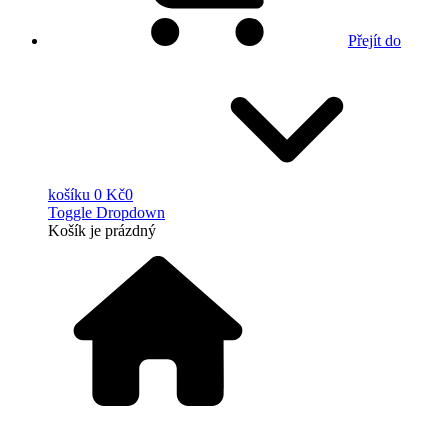
Přejít do
košíku
0 Kč
0
Toggle Dropdown
Košík
je prázdný