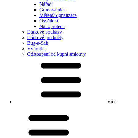
Nářadí
Gumová oka
Měření/Signalizace
Osvětlení
Nanoprotech
Dárkové poukazy
Dárkové předměty
Bug-a-Salt
Výprodej
Odstoupení od kupní smlouvy
Více