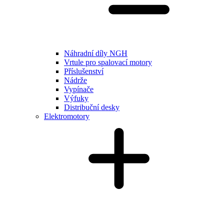
Náhradní díly NGH
Vrtule pro spalovací motory
Příslušenství
Nádrže
Vypínače
Výfuky
Distribuční desky
Elektromotory