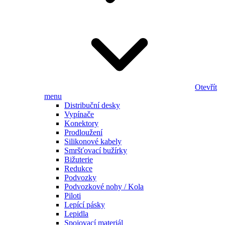
Otevřít
menu
Distribuční desky
Vypínače
Konektory
Prodloužení
Silikonové kabely
Smršťovací bužírky
Bižuterie
Redukce
Podvozky
Podvozkové nohy / Kola
Piloti
Lepící pásky
Lepidla
Spojovací materiál