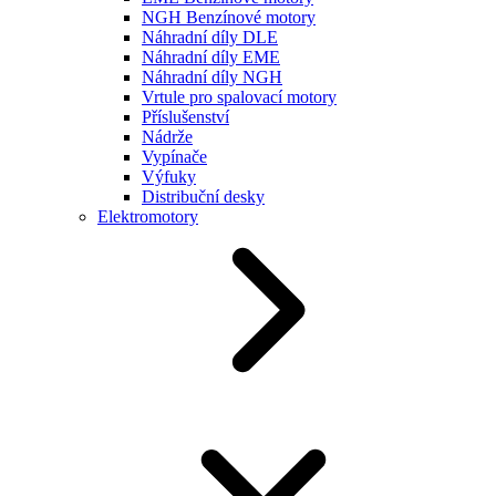
NGH Benzínové motory
Náhradní díly DLE
Náhradní díly EME
Náhradní díly NGH
Vrtule pro spalovací motory
Příslušenství
Nádrže
Vypínače
Výfuky
Distribuční desky
Elektromotory