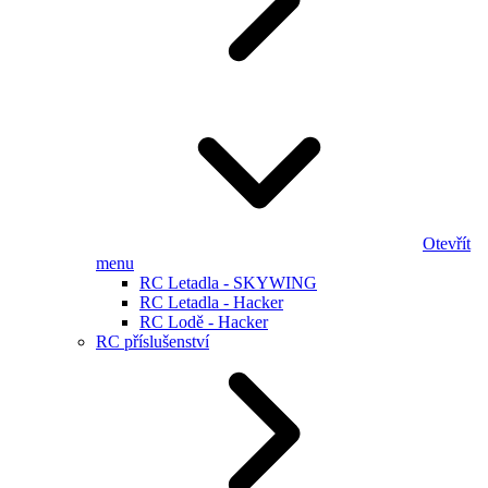
Otevřít
menu
RC Letadla - SKYWING
RC Letadla - Hacker
RC Lodě - Hacker
RC příslušenství