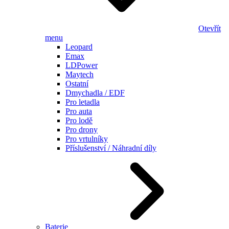
Otevřít
menu
Leopard
Emax
LDPower
Maytech
Ostatní
Dmychadla / EDF
Pro letadla
Pro auta
Pro lodě
Pro drony
Pro vrtulníky
Příslušenství / Náhradní díly
Baterie