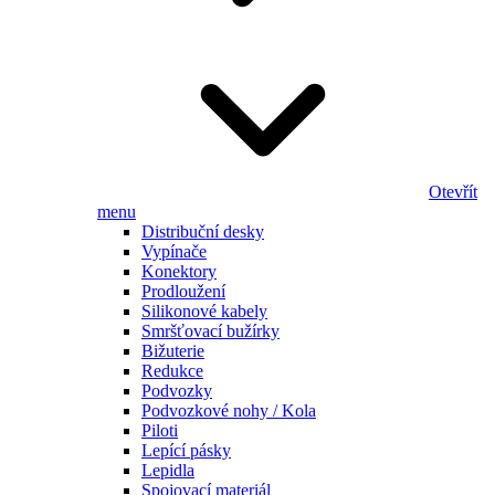
Otevřít
menu
Distribuční desky
Vypínače
Konektory
Prodloužení
Silikonové kabely
Smršťovací bužírky
Bižuterie
Redukce
Podvozky
Podvozkové nohy / Kola
Piloti
Lepící pásky
Lepidla
Spojovací materiál