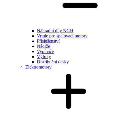
Náhradní díly NGH
Vrtule pro spalovací motory
Příslušenství
Nádrže
Vypínače
Výfuky
Distribuční desky
Elektromotory