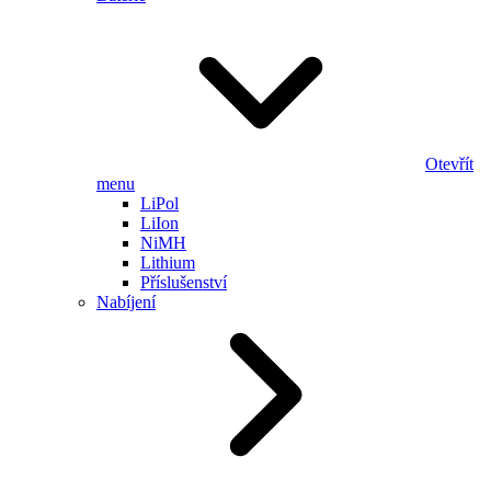
Otevřít
menu
LiPol
LiIon
NiMH
Lithium
Příslušenství
Nabíjení