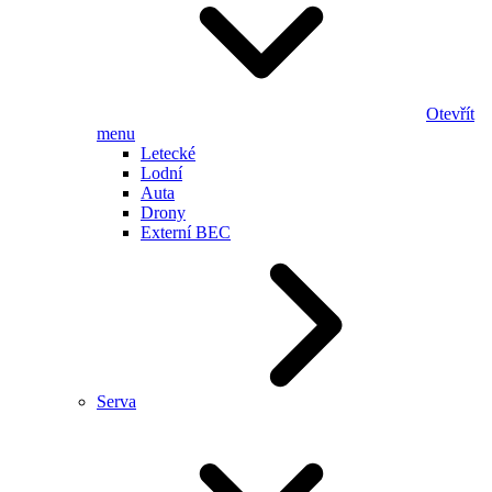
Otevřít
menu
Letecké
Lodní
Auta
Drony
Externí BEC
Serva