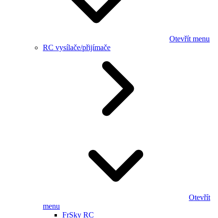
Otevřít menu
RC vysílače/přijímače
Otevřít
menu
FrSky RC