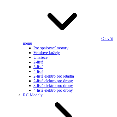
Otevřít
menu
Pro spalovací motory
Vrtulové kužely
Unašeče
2-listé
3-listé
4-listé
2-listé elektro pro letadla
2-listé elektro pro drony
3-listé elektro pro drony
4-listé elektro pro drony
RC Modely