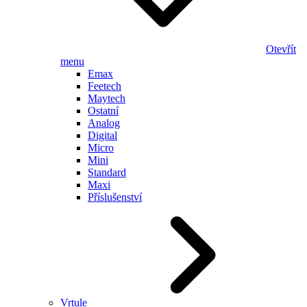
Otevřít
menu
Emax
Feetech
Maytech
Ostatní
Analog
Digital
Micro
Mini
Standard
Maxi
Příslušenství
Vrtule