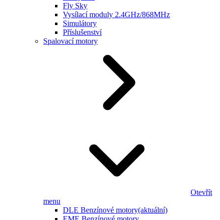
Fly Sky
Vysílací moduly 2.4GHz/868MHz
Simulátory
Příslušenství
Spalovací motory
Otevřít
menu
DLE Benzínové motory
(aktuální)
EME Benzínové motory