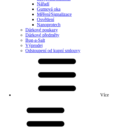
Nářadí
Gumová oka
Měření/Signalizace
Osvětlení
Nanoprotech
Dárkové poukazy
Dárkové předměty
Bug-a-Salt
Výprodej
Odstoupení od kupní smlouvy
Více