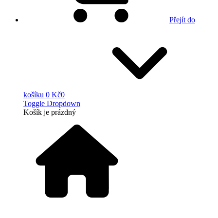
Přejít do
košíku
0 Kč
0
Toggle Dropdown
Košík
je prázdný