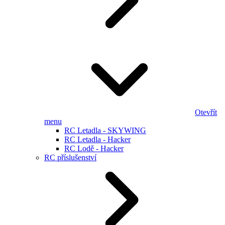
Otevřít
menu
RC Letadla - SKYWING
RC Letadla - Hacker
RC Lodě - Hacker
RC příslušenství