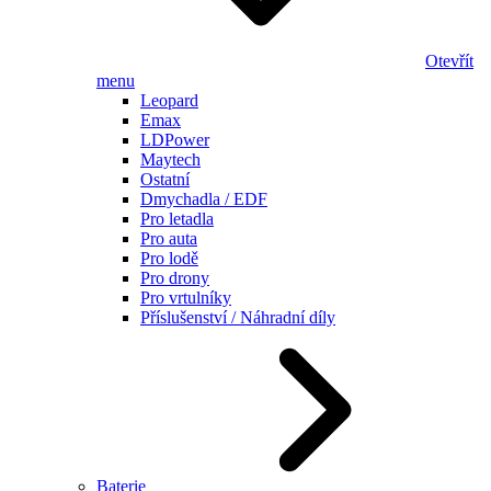
Otevřít
menu
Leopard
Emax
LDPower
Maytech
Ostatní
Dmychadla / EDF
Pro letadla
Pro auta
Pro lodě
Pro drony
Pro vrtulníky
Příslušenství / Náhradní díly
Baterie