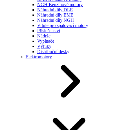
NGH Benzínové motory
Náhradní díly DLE
Náhradní díly EME
Náhradní díly NGH
Vrtule pro spalovací motory
Příslušenství
Nádrže
Vypínače
Výfuky
Distribuční desky
Elektromotory