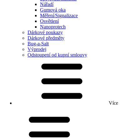
Nářadí
Gumová oka
Měření/Signalizace
Osvětlení
Nanoprotech
Dárkové poukazy
Dárkové předměty
Bug-a-Salt
Výprodej
Odstoupení od kupní smlouvy
Více