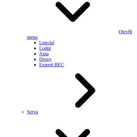
Otevřít
menu
Letecké
Lodní
Auta
Drony
Externí BEC
Serva