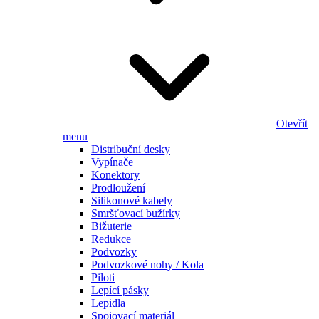
Otevřít
menu
Distribuční desky
Vypínače
Konektory
Prodloužení
Silikonové kabely
Smršťovací bužírky
Bižuterie
Redukce
Podvozky
Podvozkové nohy / Kola
Piloti
Lepící pásky
Lepidla
Spojovací materiál