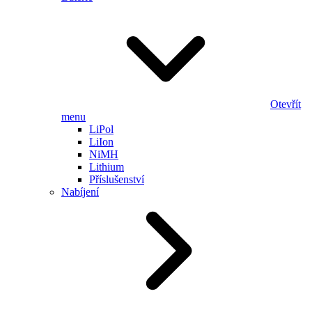
Otevřít
menu
LiPol
LiIon
NiMH
Lithium
Příslušenství
Nabíjení