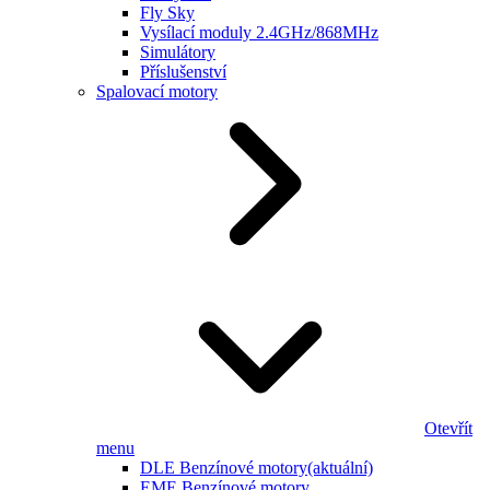
Fly Sky
Vysílací moduly 2.4GHz/868MHz
Simulátory
Příslušenství
Spalovací motory
Otevřít
menu
DLE Benzínové motory
(aktuální)
EME Benzínové motory