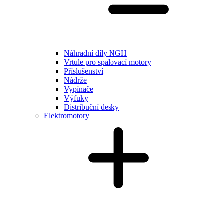
Náhradní díly NGH
Vrtule pro spalovací motory
Příslušenství
Nádrže
Vypínače
Výfuky
Distribuční desky
Elektromotory