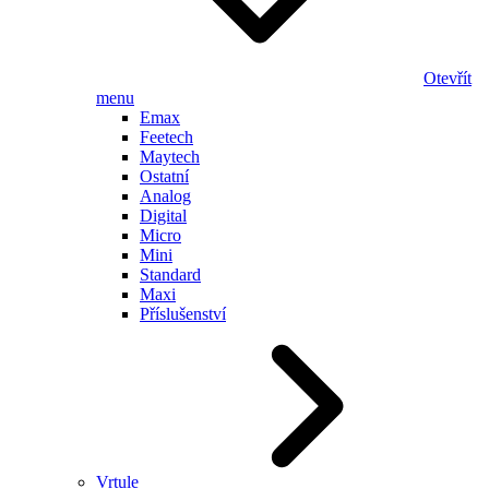
Otevřít
menu
Emax
Feetech
Maytech
Ostatní
Analog
Digital
Micro
Mini
Standard
Maxi
Příslušenství
Vrtule