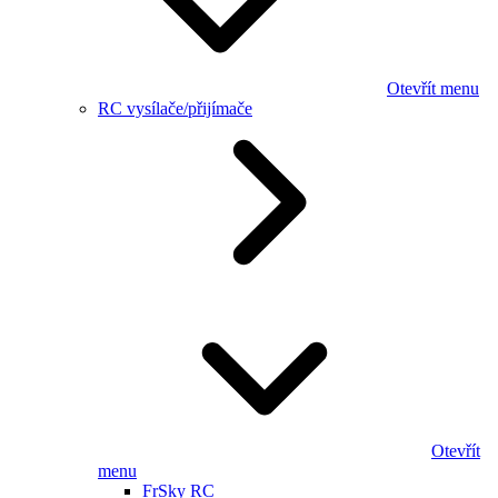
Otevřít menu
RC vysílače/přijímače
Otevřít
menu
FrSky RC