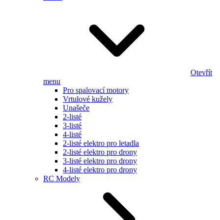
Otevřít
menu
Pro spalovací motory
Vrtulové kužely
Unašeče
2-listé
3-listé
4-listé
2-listé elektro pro letadla
2-listé elektro pro drony
3-listé elektro pro drony
4-listé elektro pro drony
RC Modely