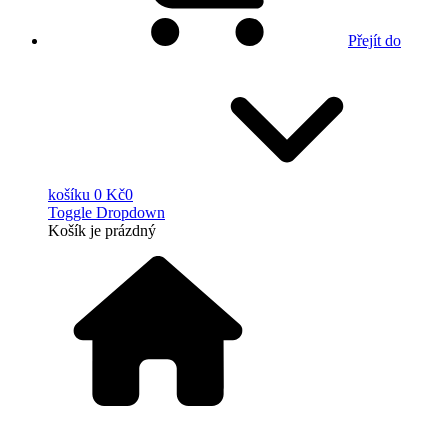
Přejít do
košíku
0 Kč
0
Toggle Dropdown
Košík
je prázdný