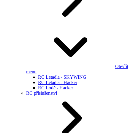
Otevřít
menu
RC Letadla - SKYWING
RC Letadla - Hacker
RC Lodě - Hacker
RC příslušenství