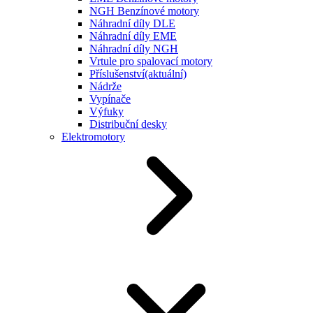
NGH Benzínové motory
Náhradní díly DLE
Náhradní díly EME
Náhradní díly NGH
Vrtule pro spalovací motory
Příslušenství
(aktuální)
Nádrže
Vypínače
Výfuky
Distribuční desky
Elektromotory