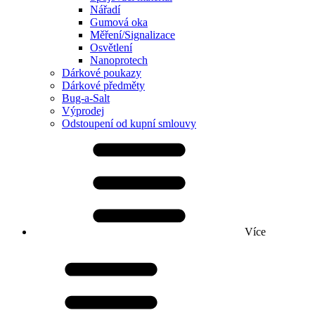
Nářadí
Gumová oka
Měření/Signalizace
Osvětlení
Nanoprotech
Dárkové poukazy
Dárkové předměty
Bug-a-Salt
Výprodej
Odstoupení od kupní smlouvy
Více