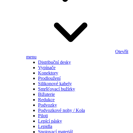
Otevřít
menu
Distribuční desky
Vypínače
Konektory
Prodloužení
Silikonové kabely
Smršťovací bužírky
Bižuterie
Redukce
Podvozky
Podvozkové nohy / Kola
Piloti
Lepící pásky
Lepidla
Spojovací materiál