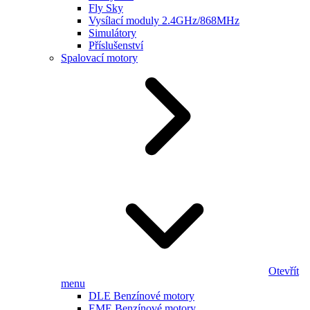
Fly Sky
Vysílací moduly 2.4GHz/868MHz
Simulátory
Příslušenství
Spalovací motory
Otevřít
menu
DLE Benzínové motory
EME Benzínové motory