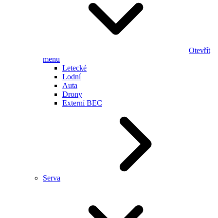
Otevřít
menu
Letecké
Lodní
Auta
Drony
Externí BEC
Serva