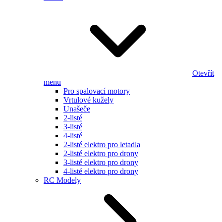
Otevřít
menu
Pro spalovací motory
Vrtulové kužely
Unašeče
2-listé
3-listé
4-listé
2-listé elektro pro letadla
2-listé elektro pro drony
3-listé elektro pro drony
4-listé elektro pro drony
RC Modely