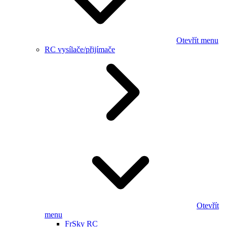
Otevřít menu
RC vysílače/přijímače
Otevřít
menu
FrSky RC