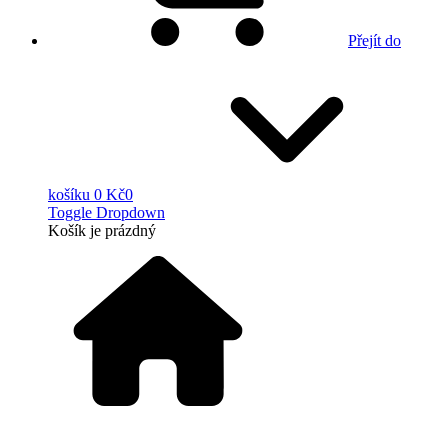
Přejít do
košíku
0 Kč
0
Toggle Dropdown
Košík
je prázdný