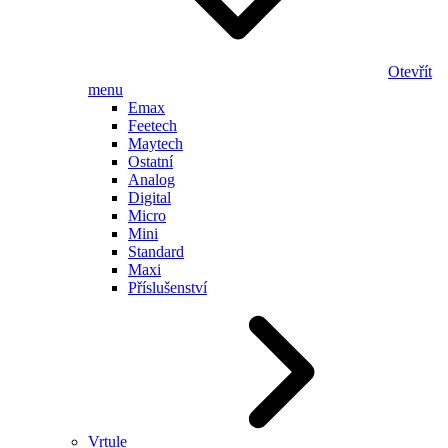
Otevřít
menu
Emax
Feetech
Maytech
Ostatní
Analog
Digital
Micro
Mini
Standard
Maxi
Příslušenství
Vrtule