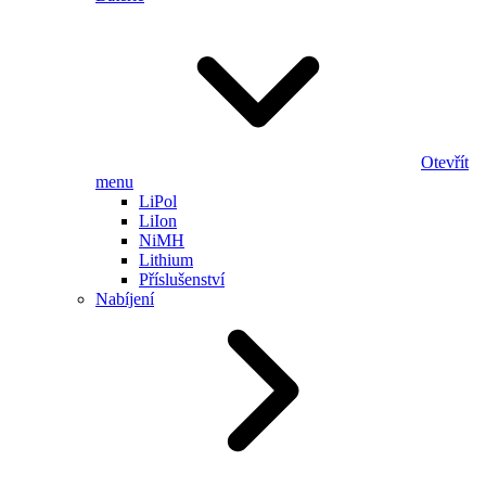
Otevřít
menu
LiPol
LiIon
NiMH
Lithium
Příslušenství
Nabíjení