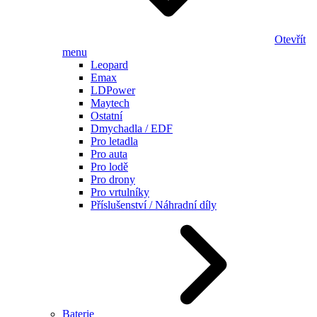
Otevřít
menu
Leopard
Emax
LDPower
Maytech
Ostatní
Dmychadla / EDF
Pro letadla
Pro auta
Pro lodě
Pro drony
Pro vrtulníky
Příslušenství / Náhradní díly
Baterie