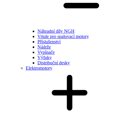
Náhradní díly NGH
Vrtule pro spalovací motory
Příslušenství
Nádrže
Vypínače
Výfuky
Distribuční desky
Elektromotory