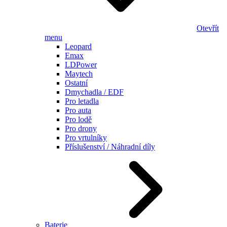
Otevřít
menu
Leopard
Emax
LDPower
Maytech
Ostatní
Dmychadla / EDF
Pro letadla
Pro auta
Pro lodě
Pro drony
Pro vrtulníky
Příslušenství / Náhradní díly
Baterie