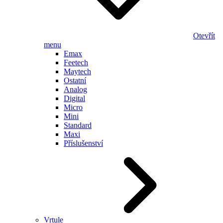
Otevřít
menu
Emax
Feetech
Maytech
Ostatní
Analog
Digital
Micro
Mini
Standard
Maxi
Příslušenství
Vrtule