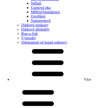
Nářadí
Gumová oka
Měření/Signalizace
Osvětlení
Nanoprotech
Dárkové poukazy
Dárkové předměty
Bug-a-Salt
Výprodej
Odstoupení od kupní smlouvy
Více