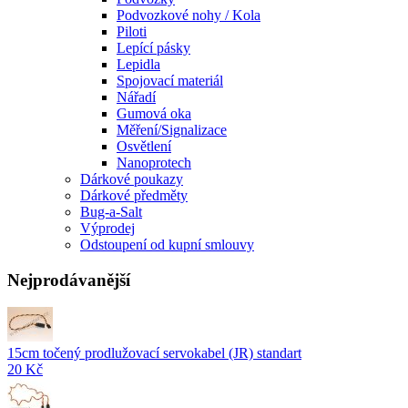
Podvozkové nohy / Kola
Piloti
Lepící pásky
Lepidla
Spojovací materiál
Nářadí
Gumová oka
Měření/Signalizace
Osvětlení
Nanoprotech
Dárkové poukazy
Dárkové předměty
Bug-a-Salt
Výprodej
Odstoupení od kupní smlouvy
Nejprodávanější
15cm točený prodlužovací servokabel (JR) standart
20 Kč