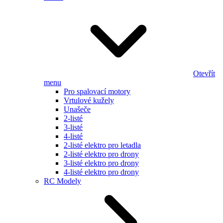
Otevřít
menu
Pro spalovací motory
Vrtulové kužely
Unašeče
2-listé
3-listé
4-listé
2-listé elektro pro letadla
2-listé elektro pro drony
3-listé elektro pro drony
4-listé elektro pro drony
RC Modely