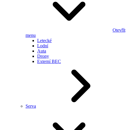
Otevřít
menu
Letecké
Lodní
Auta
Drony
Externí BEC
Serva