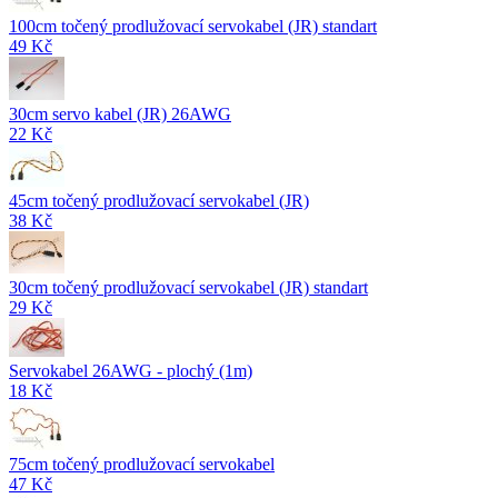
100cm točený prodlužovací servokabel (JR) standart
49 Kč
30cm servo kabel (JR) 26AWG
22 Kč
45cm točený prodlužovací servokabel (JR)
38 Kč
30cm točený prodlužovací servokabel (JR) standart
29 Kč
Servokabel 26AWG - plochý (1m)
18 Kč
75cm točený prodlužovací servokabel
47 Kč