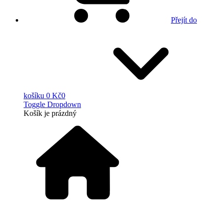
Přejít do
košíku
0 Kč
0
Toggle Dropdown
Košík
je prázdný