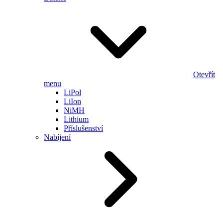
Otevřít
menu
LiPol
LiIon
NiMH
Lithium
Příslušenství
Nabíjení