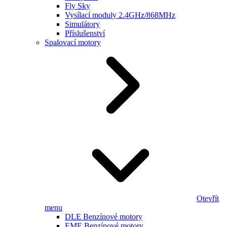
Fly Sky
Vysílací moduly 2.4GHz/868MHz
Simulátory
Příslušenství
Spalovací motory
Otevřít
menu
DLE Benzínové motory
EME Benzínové motory