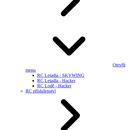
Otevřít
menu
RC Letadla - SKYWING
RC Letadla - Hacker
RC Lodě - Hacker
RC příslušenství