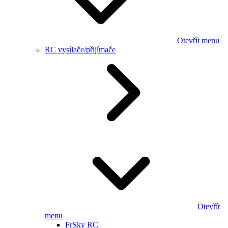
Otevřít menu
RC vysílače/přijímače
Otevřít
menu
FrSky RC