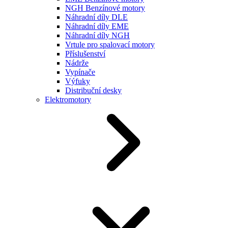
NGH Benzínové motory
Náhradní díly DLE
Náhradní díly EME
Náhradní díly NGH
Vrtule pro spalovací motory
Příslušenství
Nádrže
Vypínače
Výfuky
Distribuční desky
Elektromotory