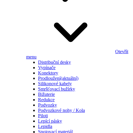
Otevřít
menu
Distribuční desky
Vypínače
Konektory
Prodloužení
(aktuální)
Silikonové kabely
Smršťovací bužírky
Bižuterie
Redukce
Podvozky
Podvozkové nohy / Kola
Piloti
Lepící pásky
Lepidla
Spojovací materiál