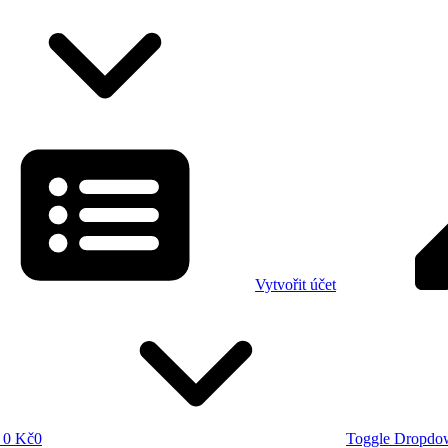
Vytvořit účet
0 Kč
0
Toggle Dropdo