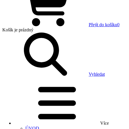
Přejít do košíku
0
Košík
je prázdný
Vyhledat
Více
ÚVOD