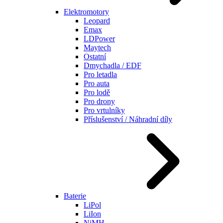
Elektromotory
Leopard
Emax
LDPower
Maytech
Ostatní
Dmychadla / EDF
Pro letadla
Pro auta
Pro lodě
Pro drony
Pro vrtulníky
Příslušenství / Náhradní díly
Baterie
LiPol
LiIon
NiMH