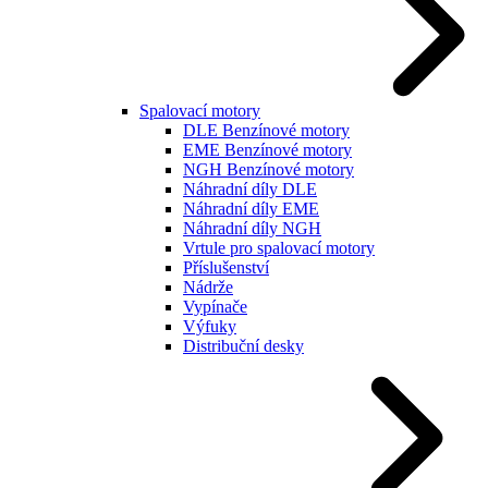
Spalovací motory
DLE Benzínové motory
EME Benzínové motory
NGH Benzínové motory
Náhradní díly DLE
Náhradní díly EME
Náhradní díly NGH
Vrtule pro spalovací motory
Příslušenství
Nádrže
Vypínače
Výfuky
Distribuční desky