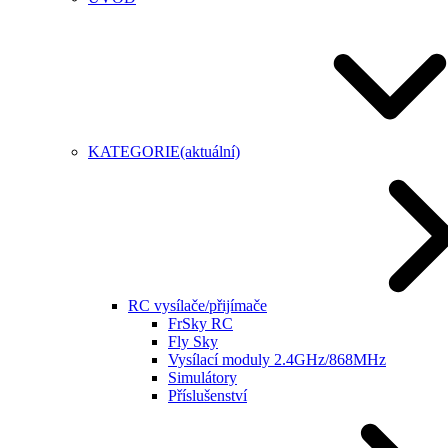
KATEGORIE
(aktuální)
RC vysílače/přijímače
FrSky RC
Fly Sky
Vysílací moduly 2.4GHz/868MHz
Simulátory
Příslušenství