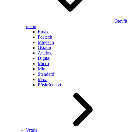
Otevřít
menu
Emax
Feetech
Maytech
Ostatní
Analog
Digital
Micro
Mini
Standard
Maxi
Příslušenství
Vrtule