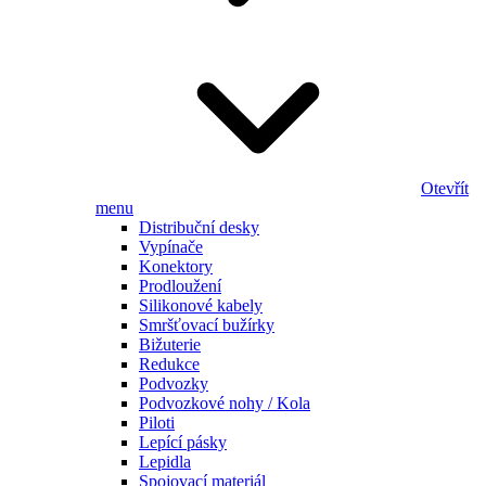
Otevřít
menu
Distribuční desky
Vypínače
Konektory
Prodloužení
Silikonové kabely
Smršťovací bužírky
Bižuterie
Redukce
Podvozky
Podvozkové nohy / Kola
Piloti
Lepící pásky
Lepidla
Spojovací materiál