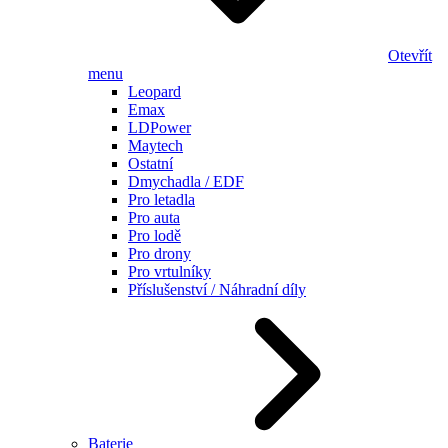
Otevřít
menu
Leopard
Emax
LDPower
Maytech
Ostatní
Dmychadla / EDF
Pro letadla
Pro auta
Pro lodě
Pro drony
Pro vrtulníky
Příslušenství / Náhradní díly
Baterie