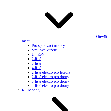
Otevřít
menu
Pro spalovací motory
Vrtulové kužely
Unašeče
2-listé
3-listé
4-listé
2-listé elektro pro letadla
2-listé elektro pro drony
3-listé elektro pro drony
4-listé elektro pro drony
RC Modely