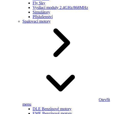
Fly Sky
Vysílací moduly 2.4GHz/868MHz
Simulátory
Příslušenství
Spalovací motory
Otevřít
menu
DLE Benzínové motory
EME Benzínové motory