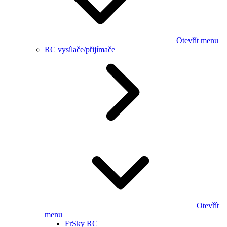
Otevřít menu
RC vysílače/přijímače
Otevřít
menu
FrSky RC