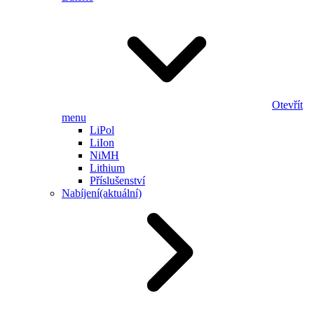
Otevřít
menu
LiPol
LiIon
NiMH
Lithium
Příslušenství
Nabíjení
(aktuální)