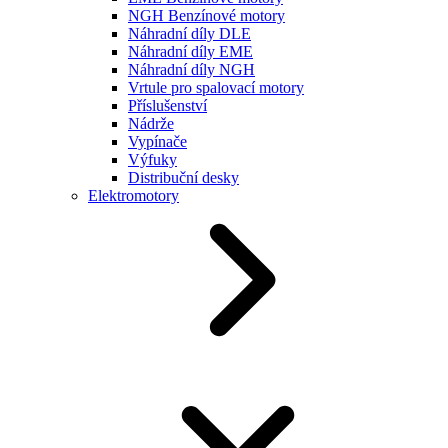
NGH Benzínové motory
Náhradní díly DLE
Náhradní díly EME
Náhradní díly NGH
Vrtule pro spalovací motory
Příslušenství
Nádrže
Vypínače
Výfuky
Distribuční desky
Elektromotory