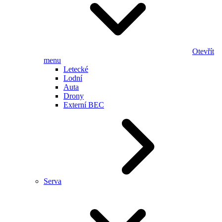
Otevřít
menu
Letecké
Lodní
Auta
Drony
Externí BEC
Serva