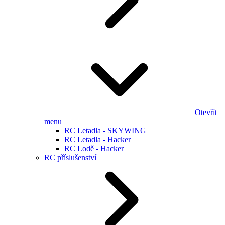
Otevřít
menu
RC Letadla - SKYWING
RC Letadla - Hacker
RC Lodě - Hacker
RC příslušenství