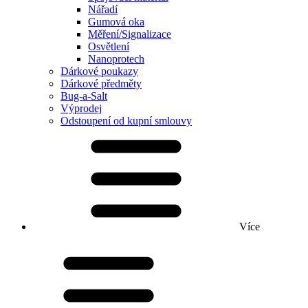
Nářadí
Gumová oka
Měření/Signalizace
Osvětlení
Nanoprotech
Dárkové poukazy
Dárkové předměty
Bug-a-Salt
Výprodej
Odstoupení od kupní smlouvy
Více