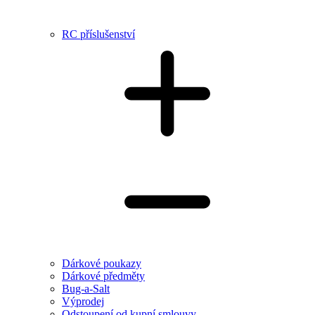
RC příslušenství
Dárkové poukazy
Dárkové předměty
Bug-a-Salt
Výprodej
Odstoupení od kupní smlouvy