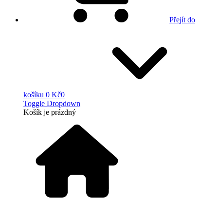
Přejít do
košíku
0 Kč
0
Toggle Dropdown
Košík
je prázdný