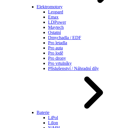
Elektromotory
Leopard
Emax
LDPower
Maytech
Ostatní
Dmychadla / EDF
Pro letadla
Pro auta
Pro lodě
Pro drony
Pro vrtulníky
Příslušenství / Náhradní díly
Baterie
LiPol
LiIon
NiMH