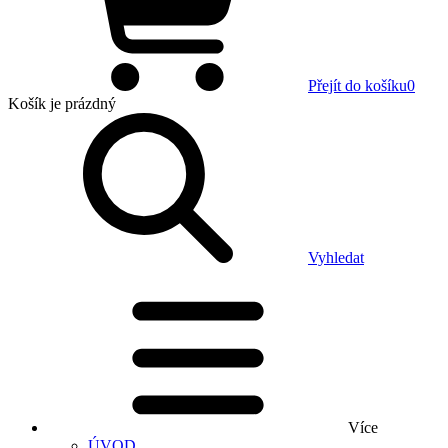
Přejít do košíku
0
Košík
je prázdný
Vyhledat
Více
ÚVOD