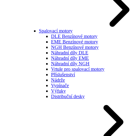
Spalovací motory
DLE Benzínové motory
EME Benzínové motory
NGH Benzínové motory
Náhradní díly DLE
Náhradní díly EME
Náhradní díly NGH
Vrtule pro spalovací motory
Příslušenství
Nádrže
Vypínače
Výfuky
Distribuční desky