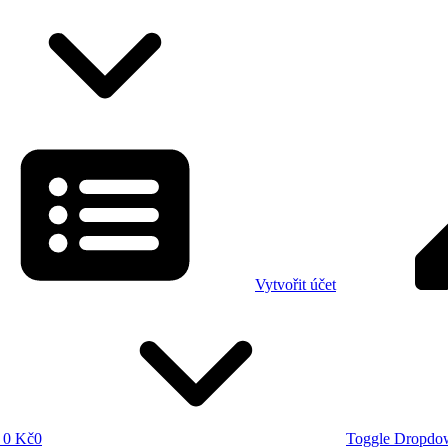
Vytvořit účet
0 Kč
0
Toggle Dropdo