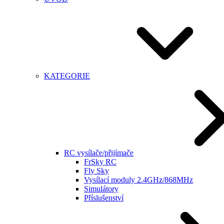
KATEGORIE
RC vysílače/přijímače
FrSky RC
Fly Sky
Vysílací moduly 2.4GHz/868MHz
Simulátory
Příslušenství