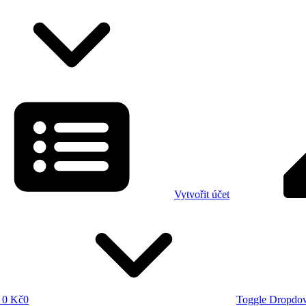
Vytvořit účet
0 Kč
0
Toggle Dropdo