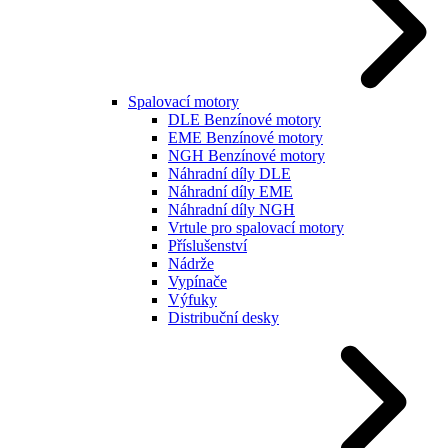
Spalovací motory
DLE Benzínové motory
EME Benzínové motory
NGH Benzínové motory
Náhradní díly DLE
Náhradní díly EME
Náhradní díly NGH
Vrtule pro spalovací motory
Příslušenství
Nádrže
Vypínače
Výfuky
Distribuční desky