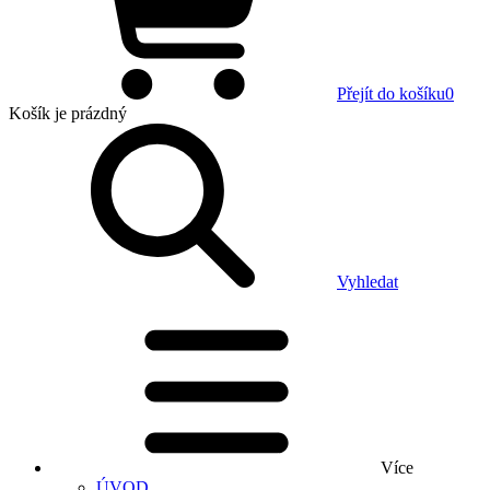
Přejít do košíku
0
Košík
je prázdný
Vyhledat
Více
ÚVOD