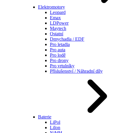
Elektromotory
Leopard
Emax
LDPower
Maytech
Ostatní
Dmychadla / EDF
Pro letadla
Pro auta
Pro lodě
Pro drony
Pro vrtulníky
Příslušenství / Náhradní díly
Baterie
LiPol
LiIon
NiMH