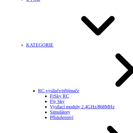
KATEGORIE
RC vysílače/přijímače
FrSky RC
Fly Sky
Vysílací moduly 2.4GHz/868MHz
Simulátory
Příslušenství