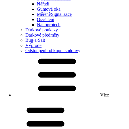
Nářadí
Gumová oka
Měření/Signalizace
Osvětlení
Nanoprotech
Dárkové poukazy
Dárkové předměty
Bug-a-Salt
Výprodej
Odstoupení od kupní smlouvy
Více