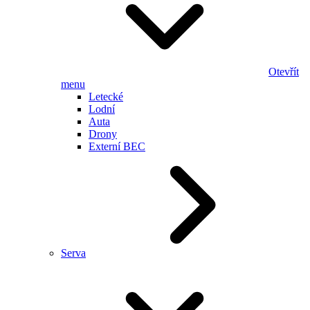
Otevřít
menu
Letecké
Lodní
Auta
Drony
Externí BEC
Serva