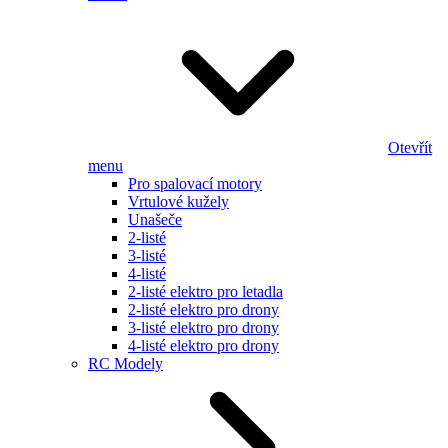
Otevřít
menu
Pro spalovací motory
Vrtulové kužely
Unašeče
2-listé
3-listé
4-listé
2-listé elektro pro letadla
2-listé elektro pro drony
3-listé elektro pro drony
4-listé elektro pro drony
RC Modely