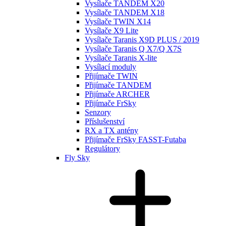
Vysílače TANDEM X20
Vysílače TANDEM X18
Vysílače TWIN X14
Vysílače X9 Lite
Vysílače Taranis X9D PLUS / 2019
Vysílače Taranis Q X7/Q X7S
Vysílače Taranis X-lite
Vysílací moduly
Přijímače TWIN
Přijímače TANDEM
Přijímače ARCHER
Přijímače FrSky
Senzory
Příslušenství
RX a TX antény
Přijímače FrSky FASST-Futaba
Regulátory
Fly Sky