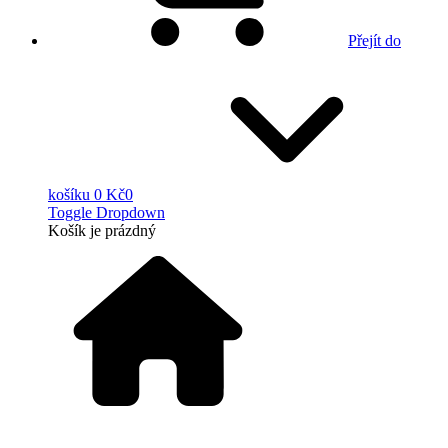
Přejít do
košíku
0 Kč
0
Toggle Dropdown
Košík
je prázdný