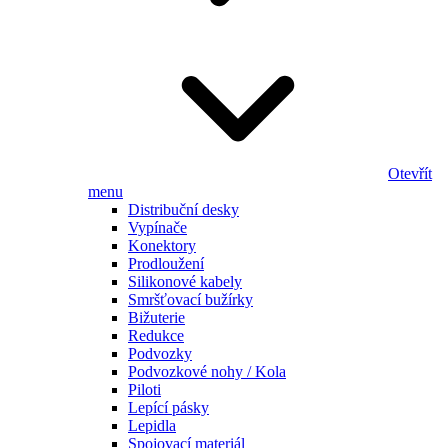
Otevřít
menu
Distribuční desky
Vypínače
Konektory
Prodloužení
Silikonové kabely
Smršťovací bužírky
Bižuterie
Redukce
Podvozky
Podvozkové nohy / Kola
Piloti
Lepící pásky
Lepidla
Spojovací materiál