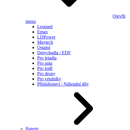
Otevřít
menu
Leopard
Emax
LDPower
Maytech
Ostatní
Dmychadla / EDF
Pro letadla
Pro auta
Pro lodě
Pro drony
Pro vrtulníky
Příslušenství / Náhradní díly
Baterie