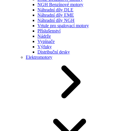
NGH Benzínové motory
Náhradní díly DLE
Náhradní díly EME
Náhradní díly NGH
Vrtule pro spalovací motory
Příslušenství
Nádrže
Vypínače
Výfuky
Distribuční desky
Elektromotory