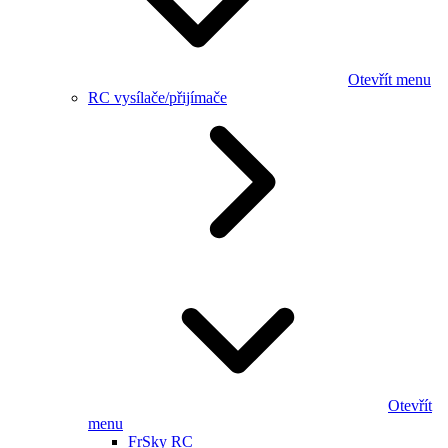
Otevřít menu
RC vysílače/přijímače
Otevřít
menu
FrSky RC