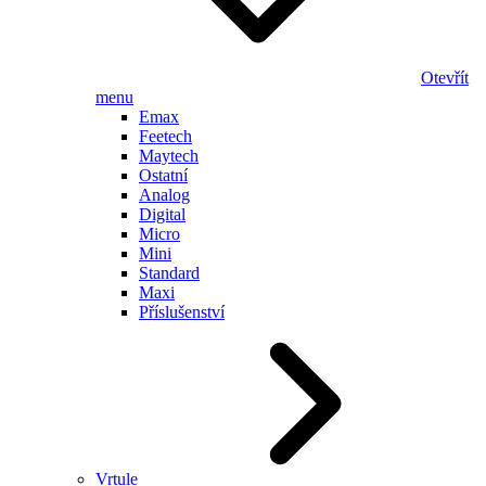
Otevřít
menu
Emax
Feetech
Maytech
Ostatní
Analog
Digital
Micro
Mini
Standard
Maxi
Příslušenství
Vrtule