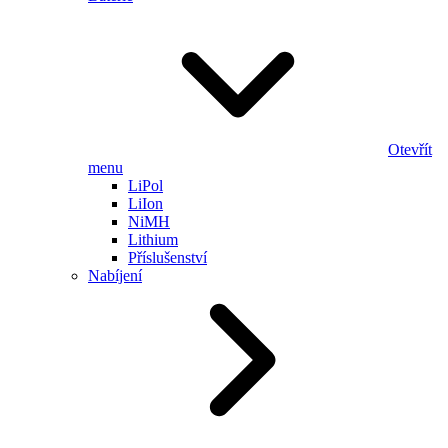
Otevřít
menu
LiPol
LiIon
NiMH
Lithium
Příslušenství
Nabíjení