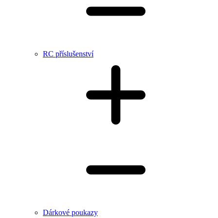
RC příslušenství
Dárkové poukazy