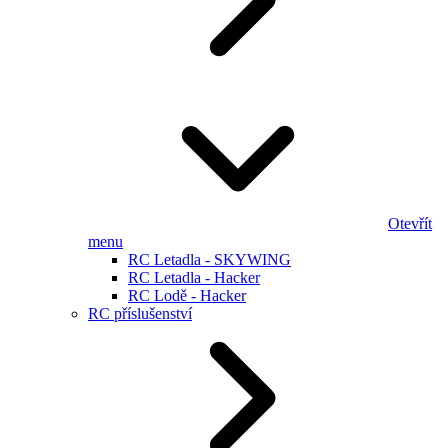
Otevřít
menu
RC Letadla - SKYWING
RC Letadla - Hacker
RC Lodě - Hacker
RC příslušenství