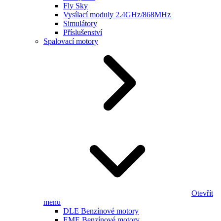
Fly Sky
Vysílací moduly 2.4GHz/868MHz
Simulátory
Příslušenství
Spalovací motory
Otevřít
menu
DLE Benzínové motory
EME Benzínové motory