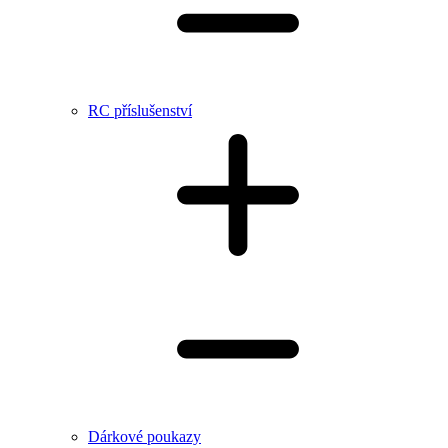
RC příslušenství
Dárkové poukazy