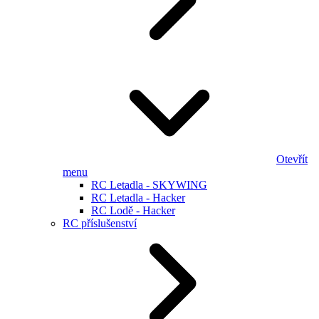
Otevřít
menu
RC Letadla - SKYWING
RC Letadla - Hacker
RC Lodě - Hacker
RC příslušenství