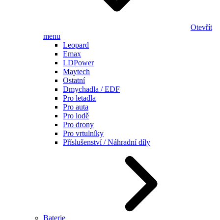
Otevřít
menu
Leopard
Emax
LDPower
Maytech
Ostatní
Dmychadla / EDF
Pro letadla
Pro auta
Pro lodě
Pro drony
Pro vrtulníky
Příslušenství / Náhradní díly
Baterie