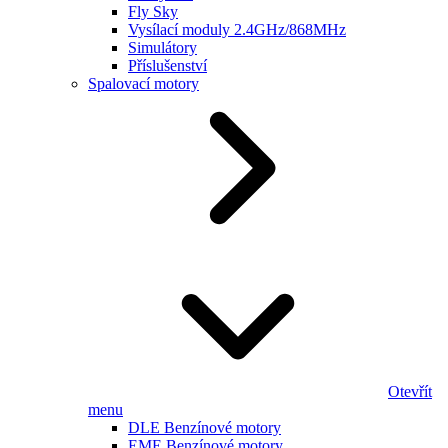
Fly Sky
Vysílací moduly 2.4GHz/868MHz
Simulátory
Příslušenství
Spalovací motory
Otevřít
menu
DLE Benzínové motory
EME Benzínové motory