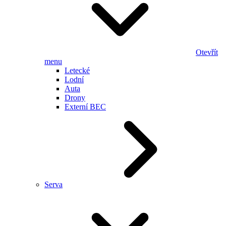
Otevřít
menu
Letecké
Lodní
Auta
Drony
Externí BEC
Serva