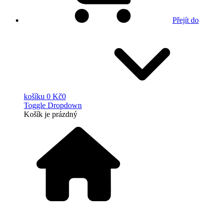
Přejít do
košíku
0 Kč
0
Toggle Dropdown
Košík
je prázdný