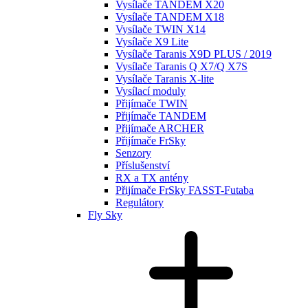
Vysílače TANDEM X20
Vysílače TANDEM X18
Vysílače TWIN X14
Vysílače X9 Lite
Vysílače Taranis X9D PLUS / 2019
Vysílače Taranis Q X7/Q X7S
Vysílače Taranis X-lite
Vysílací moduly
Přijímače TWIN
Přijímače TANDEM
Přijímače ARCHER
Přijímače FrSky
Senzory
Příslušenství
RX a TX antény
Přijímače FrSky FASST-Futaba
Regulátory
Fly Sky