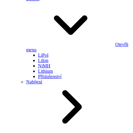
Otevřít
menu
LiPol
LiIon
NiMH
Lithium
Příslušenství
Nabíjení