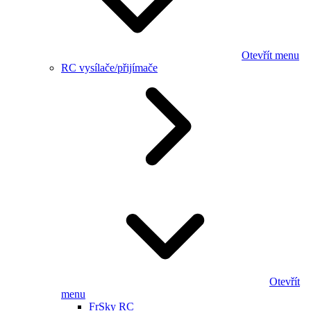
Otevřít menu
RC vysílače/přijímače
Otevřít
menu
FrSky RC