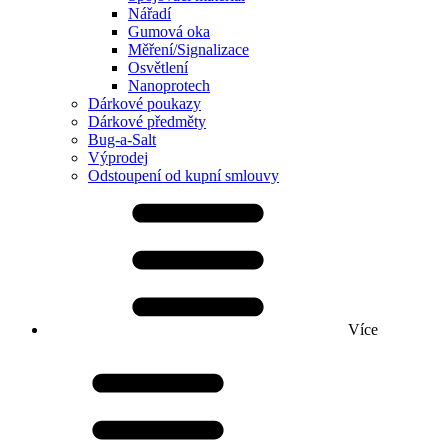
Nářadí
Gumová oka
Měření/Signalizace
Osvětlení
Nanoprotech
Dárkové poukazy
Dárkové předměty
Bug-a-Salt
Výprodej
Odstoupení od kupní smlouvy
Více