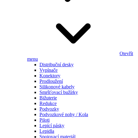
Otevřít
menu
Distribuční desky
Vypínače
Konektory
Prodloužení
Silikonové kabely
Smršťovací bužírky
Bižuterie
Redukce
Podvozky
Podvozkové nohy / Kola
Piloti
Lepící pásky
Lepidla
Spojovací materiál