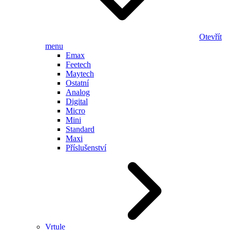
Otevřít
menu
Emax
Feetech
Maytech
Ostatní
Analog
Digital
Micro
Mini
Standard
Maxi
Příslušenství
Vrtule