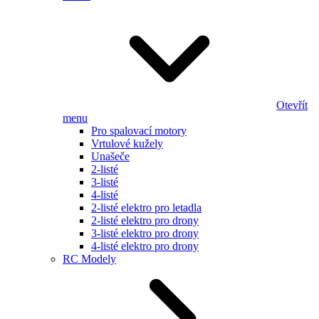
Otevřít
menu
Pro spalovací motory
Vrtulové kužely
Unašeče
2-listé
3-listé
4-listé
2-listé elektro pro letadla
2-listé elektro pro drony
3-listé elektro pro drony
4-listé elektro pro drony
RC Modely