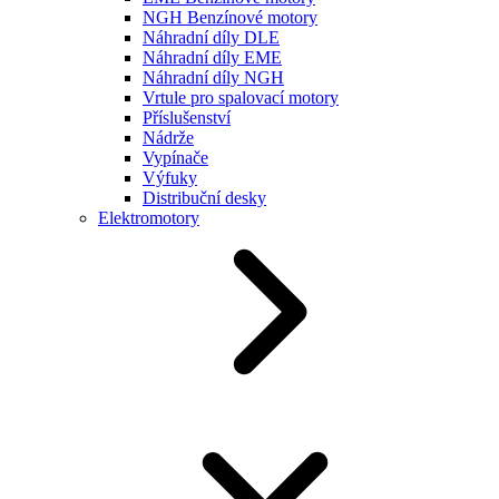
NGH Benzínové motory
Náhradní díly DLE
Náhradní díly EME
Náhradní díly NGH
Vrtule pro spalovací motory
Příslušenství
Nádrže
Vypínače
Výfuky
Distribuční desky
Elektromotory