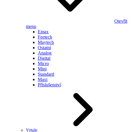
Otevřít
menu
Emax
Feetech
Maytech
Ostatní
Analog
Digital
Micro
Mini
Standard
Maxi
Příslušenství
Vrtule