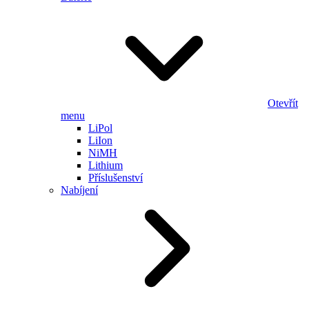
Otevřít
menu
LiPol
LiIon
NiMH
Lithium
Příslušenství
Nabíjení