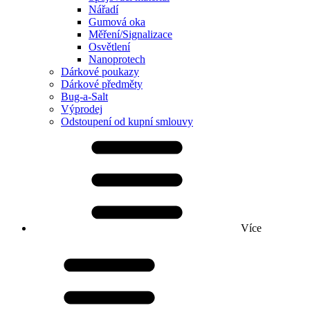
Nářadí
Gumová oka
Měření/Signalizace
Osvětlení
Nanoprotech
Dárkové poukazy
Dárkové předměty
Bug-a-Salt
Výprodej
Odstoupení od kupní smlouvy
Více