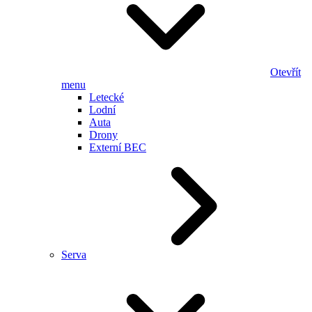
Otevřít
menu
Letecké
Lodní
Auta
Drony
Externí BEC
Serva