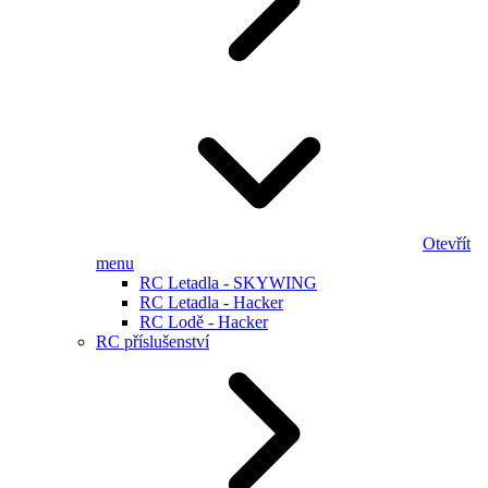
Otevřít
menu
RC Letadla - SKYWING
RC Letadla - Hacker
RC Lodě - Hacker
RC příslušenství