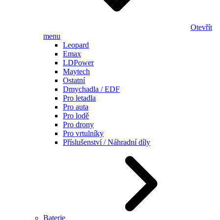
Otevřít
menu
Leopard
Emax
LDPower
Maytech
Ostatní
Dmychadla / EDF
Pro letadla
Pro auta
Pro lodě
Pro drony
Pro vrtulníky
Příslušenství / Náhradní díly
Baterie