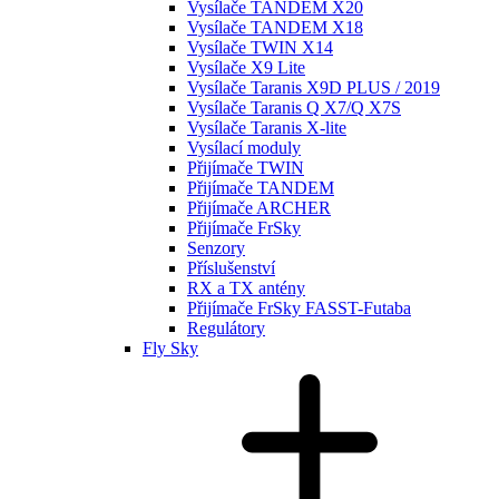
Vysílače TANDEM X20
Vysílače TANDEM X18
Vysílače TWIN X14
Vysílače X9 Lite
Vysílače Taranis X9D PLUS / 2019
Vysílače Taranis Q X7/Q X7S
Vysílače Taranis X-lite
Vysílací moduly
Přijímače TWIN
Přijímače TANDEM
Přijímače ARCHER
Přijímače FrSky
Senzory
Příslušenství
RX a TX antény
Přijímače FrSky FASST-Futaba
Regulátory
Fly Sky