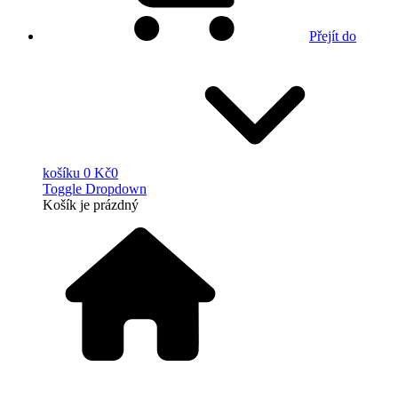
Přejít do
košíku
0 Kč
0
Toggle Dropdown
Košík
je prázdný