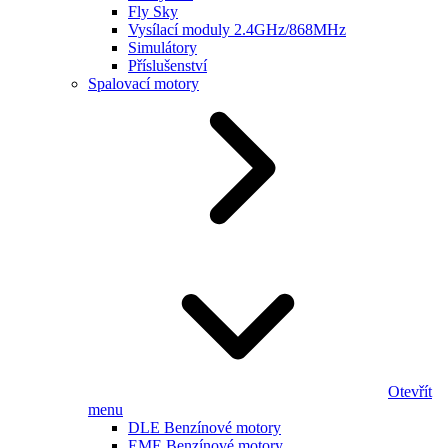
Fly Sky
Vysílací moduly 2.4GHz/868MHz
Simulátory
Příslušenství
Spalovací motory
Otevřít
menu
DLE Benzínové motory
EME Benzínové motory