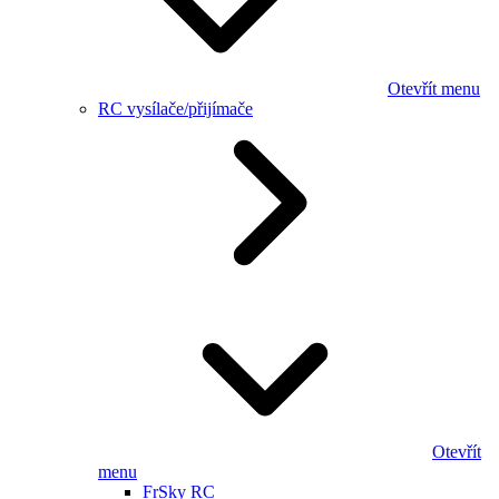
Otevřít menu
RC vysílače/přijímače
Otevřít
menu
FrSky RC