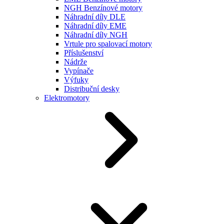
NGH Benzínové motory
Náhradní díly DLE
Náhradní díly EME
Náhradní díly NGH
Vrtule pro spalovací motory
Příslušenství
Nádrže
Vypínače
Výfuky
Distribuční desky
Elektromotory