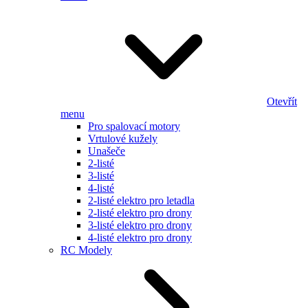
Otevřít
menu
Pro spalovací motory
Vrtulové kužely
Unašeče
2-listé
3-listé
4-listé
2-listé elektro pro letadla
2-listé elektro pro drony
3-listé elektro pro drony
4-listé elektro pro drony
RC Modely