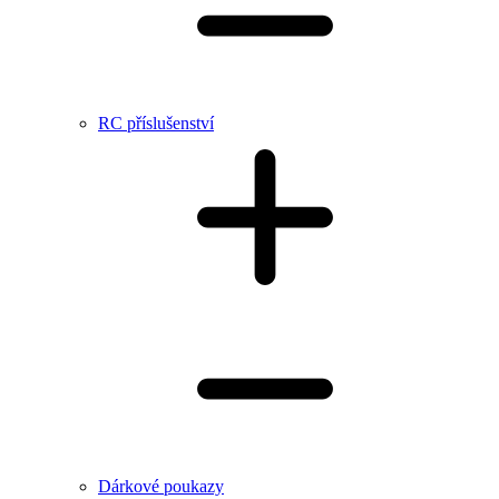
RC příslušenství
Dárkové poukazy