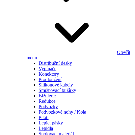
Otevřít
menu
Distribuční desky
Vypínače
Konektory
Prodloužení
Silikonové kabely
Smršťovací bužírky
Bižuterie
Redukce
Podvozky
Podvozkové nohy / Kola
Piloti
Lepící pásky
Lepidla
Spojovací materiál