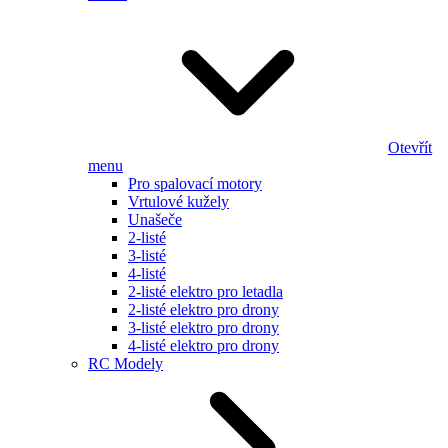
Otevřít
menu
Pro spalovací motory
Vrtulové kužely
Unašeče
2-listé
3-listé
4-listé
2-listé elektro pro letadla
2-listé elektro pro drony
3-listé elektro pro drony
4-listé elektro pro drony
RC Modely