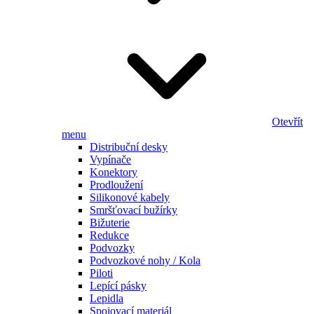
Otevřít
menu
Distribuční desky
Vypínače
Konektory
Prodloužení
Silikonové kabely
Smršťovací bužírky
Bižuterie
Redukce
Podvozky
Podvozkové nohy / Kola
Piloti
Lepící pásky
Lepidla
Spojovací materiál