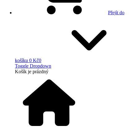
Přejít do
košíku
0 Kč
0
Toggle Dropdown
Košík
je prázdný