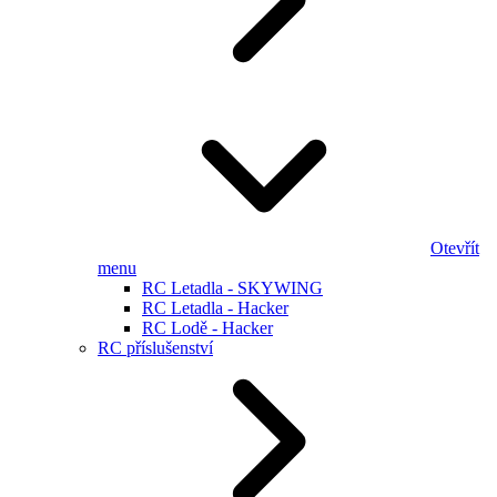
Otevřít
menu
RC Letadla - SKYWING
RC Letadla - Hacker
RC Lodě - Hacker
RC příslušenství