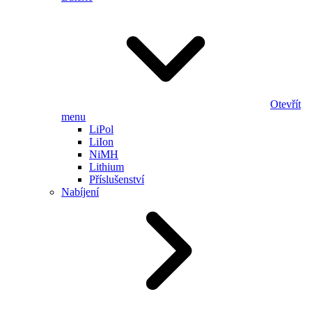
Otevřít
menu
LiPol
LiIon
NiMH
Lithium
Příslušenství
Nabíjení