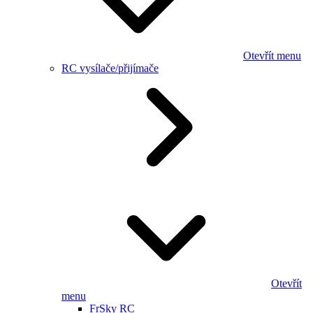
Otevřít menu
RC vysílače/přijímače
Otevřít
menu
FrSky RC