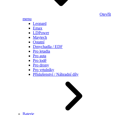
Otevřít
menu
Leopard
Emax
LDPower
Maytech
Ostatní
Dmychadla / EDF
Pro letadla
Pro auta
Pro lodě
Pro drony
Pro vrtulníky
Příslušenství / Náhradní díly
Baterie