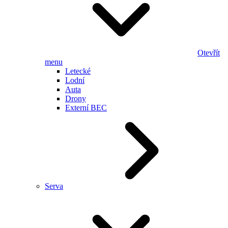
Otevřít
menu
Letecké
Lodní
Auta
Drony
Externí BEC
Serva