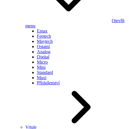
Otevřít
menu
Emax
Feetech
Maytech
Ostatní
Analog
Digital
Micro
Mini
Standard
Maxi
Příslušenství
Vrtule