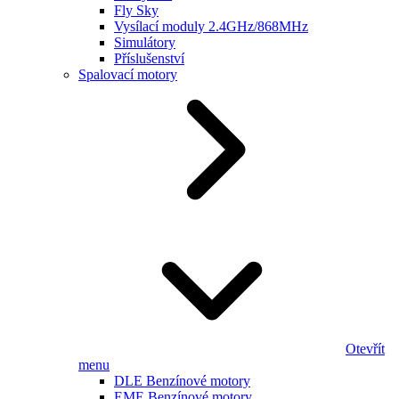
Fly Sky
Vysílací moduly 2.4GHz/868MHz
Simulátory
Příslušenství
Spalovací motory
Otevřít
menu
DLE Benzínové motory
EME Benzínové motory