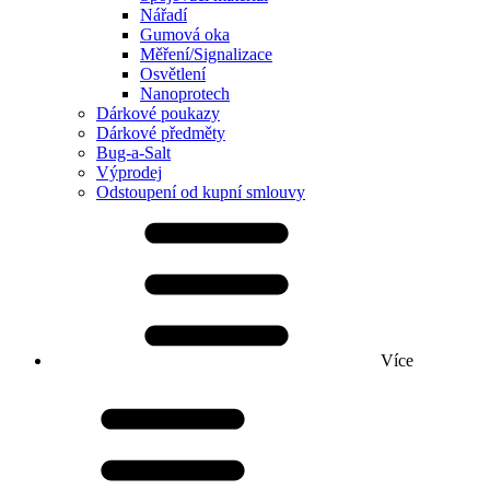
Nářadí
Gumová oka
Měření/Signalizace
Osvětlení
Nanoprotech
Dárkové poukazy
Dárkové předměty
Bug-a-Salt
Výprodej
Odstoupení od kupní smlouvy
Více