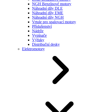
NGH Benzínové motory
Náhradní díly DLE
Náhradní díly EME
Náhradní díly NGH
Vrtule pro spalovací motory
Příslušenství
Nádrže
Vypínače
Výfuky
Distribuční desky
Elektromotory