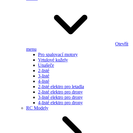
Otevřít
menu
Pro spalovací motory
Vrtulové kužely
Unašeče
2-listé
3-listé
4-listé
2-listé elektro pro letadla
2-listé elektro pro drony
3-listé elektro pro drony
4-listé elektro pro drony
RC Modely