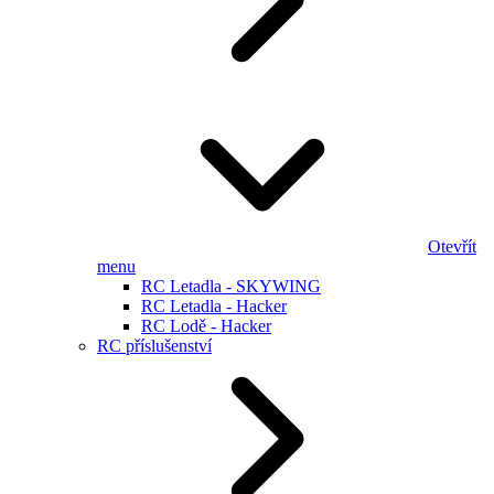
Otevřít
menu
RC Letadla - SKYWING
RC Letadla - Hacker
RC Lodě - Hacker
RC příslušenství