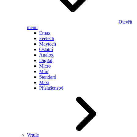
Otevřít
menu
Emax
Feetech
Maytech
Ostatní
Analog
Digital
Micro
Mini
Standard
Maxi
Příslušenství
Vrtule