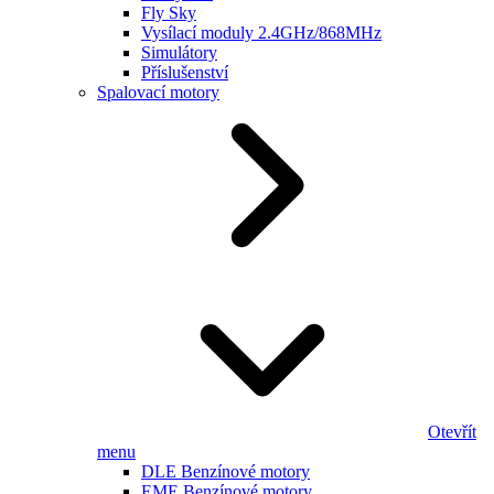
Fly Sky
Vysílací moduly 2.4GHz/868MHz
Simulátory
Příslušenství
Spalovací motory
Otevřít
menu
DLE Benzínové motory
EME Benzínové motory