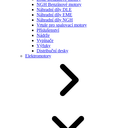
NGH Benzínové motory
Náhradní díly DLE
Náhradní díly EME
Náhradní díly NGH
Vrtule pro spalovací motory
Příslušenství
Nádrže
Vypínače
Výfuky
Distribuční desky
Elektromotory