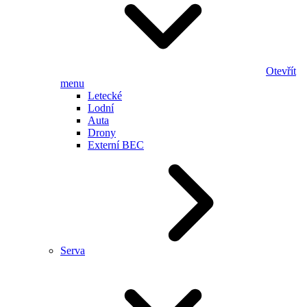
Otevřít
menu
Letecké
Lodní
Auta
Drony
Externí BEC
Serva