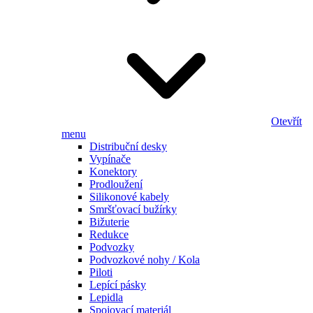
Otevřít
menu
Distribuční desky
Vypínače
Konektory
Prodloužení
Silikonové kabely
Smršťovací bužírky
Bižuterie
Redukce
Podvozky
Podvozkové nohy / Kola
Piloti
Lepící pásky
Lepidla
Spojovací materiál