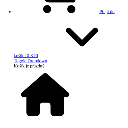
Přejít do
košíku
0 Kč
0
Toggle Dropdown
Košík
je prázdný