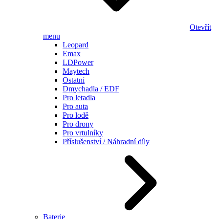
Otevřít
menu
Leopard
Emax
LDPower
Maytech
Ostatní
Dmychadla / EDF
Pro letadla
Pro auta
Pro lodě
Pro drony
Pro vrtulníky
Příslušenství / Náhradní díly
Baterie