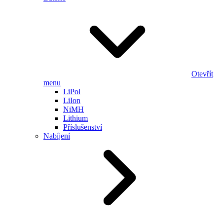
Otevřít
menu
LiPol
LiIon
NiMH
Lithium
Příslušenství
Nabíjení