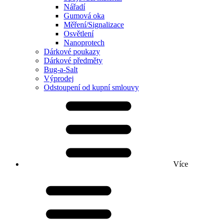
Nářadí
Gumová oka
Měření/Signalizace
Osvětlení
Nanoprotech
Dárkové poukazy
Dárkové předměty
Bug-a-Salt
Výprodej
Odstoupení od kupní smlouvy
Více