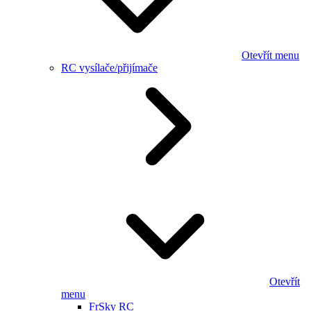
Otevřít menu
RC vysílače/přijímače
Otevřít
menu
FrSky RC