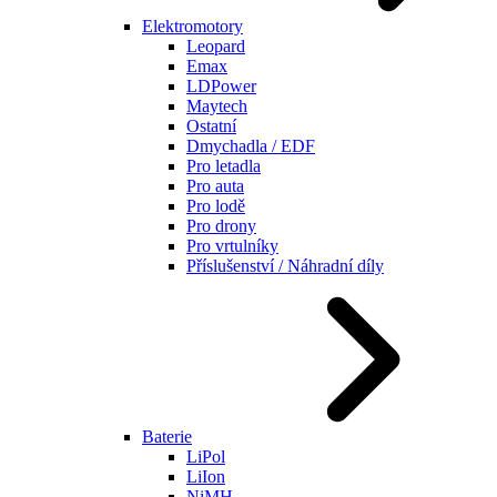
Elektromotory
Leopard
Emax
LDPower
Maytech
Ostatní
Dmychadla / EDF
Pro letadla
Pro auta
Pro lodě
Pro drony
Pro vrtulníky
Příslušenství / Náhradní díly
Baterie
LiPol
LiIon
NiMH