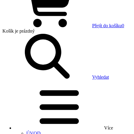
Přejít do košíku
0
Košík
je prázdný
Vyhledat
Více
ÚVOD