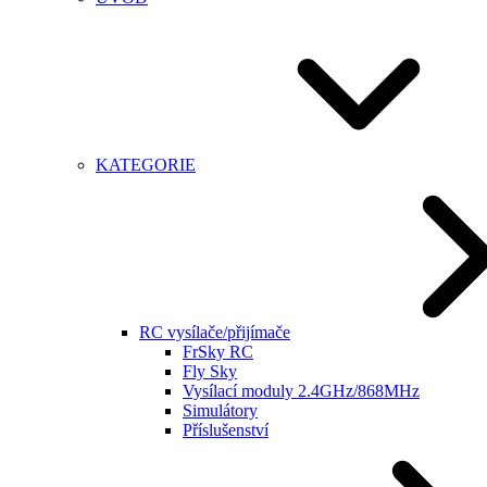
KATEGORIE
RC vysílače/přijímače
FrSky RC
Fly Sky
Vysílací moduly 2.4GHz/868MHz
Simulátory
Příslušenství