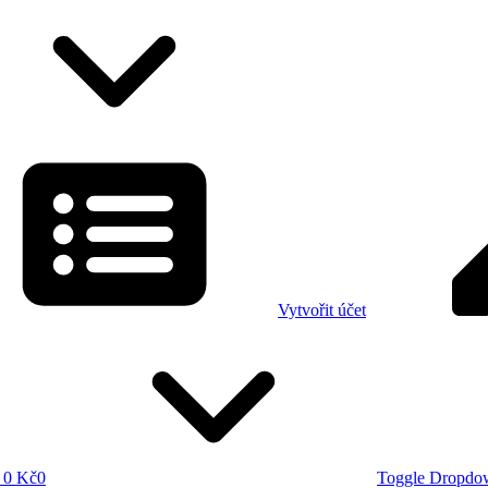
Vytvořit účet
0 Kč
0
Toggle Dropdo