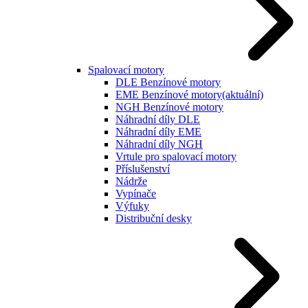
Spalovací motory
DLE Benzínové motory
EME Benzínové motory
(aktuální)
NGH Benzínové motory
Náhradní díly DLE
Náhradní díly EME
Náhradní díly NGH
Vrtule pro spalovací motory
Příslušenství
Nádrže
Vypínače
Výfuky
Distribuční desky