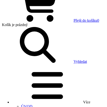
Přejít do košíku
0
Košík
je prázdný
Vyhledat
Více
ÚVOD