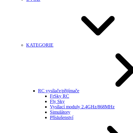
KATEGORIE
RC vysílače/přijímače
FrSky RC
Fly Sky
Vysílací moduly 2.4GHz/868MHz
Simulátory
Příslušenství