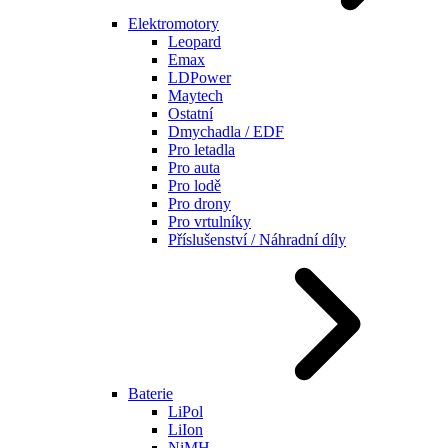
Elektromotory
Leopard
Emax
LDPower
Maytech
Ostatní
Dmychadla / EDF
Pro letadla
Pro auta
Pro lodě
Pro drony
Pro vrtulníky
Příslušenství / Náhradní díly
Baterie
LiPol
LiIon
NiMH