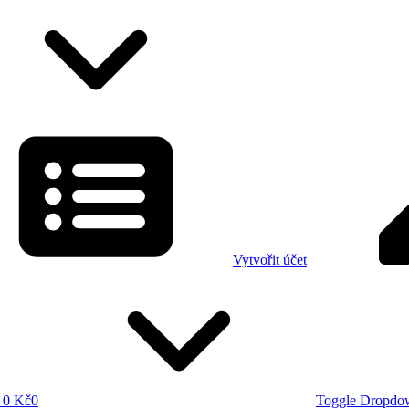
Vytvořit účet
0 Kč
0
Toggle Dropdo