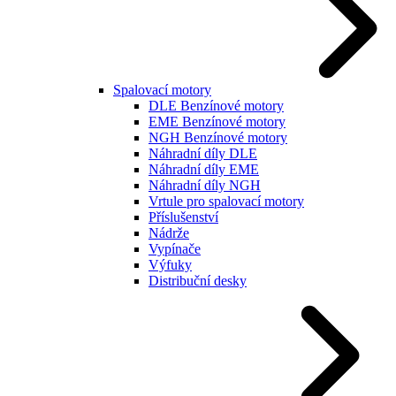
Spalovací motory
DLE Benzínové motory
EME Benzínové motory
NGH Benzínové motory
Náhradní díly DLE
Náhradní díly EME
Náhradní díly NGH
Vrtule pro spalovací motory
Příslušenství
Nádrže
Vypínače
Výfuky
Distribuční desky